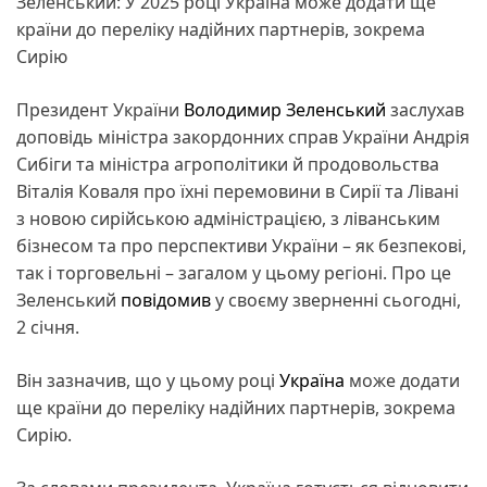
Зеленський: У 2025 році Україна може додати ще
країни до переліку надійних партнерів, зокрема
Сирію
Президент України
Володимир Зеленський
заслухав
доповідь міністра закордонних справ України Андрія
Сибіги та міністра агрополітики й продовольства
Віталія Коваля про їхні перемовини в Сирії та Лівані
з новою сирійською адміністрацією, з ліванським
бізнесом та про перспективи України – як безпекові,
так і торговельні – загалом у цьому регіоні. Про це
Зеленський
повідомив
у своєму зверненні сьогодні,
2 січня.
Він зазначив, що у цьому році
Україна
може додати
ще країни до переліку надійних партнерів, зокрема
Сирію.