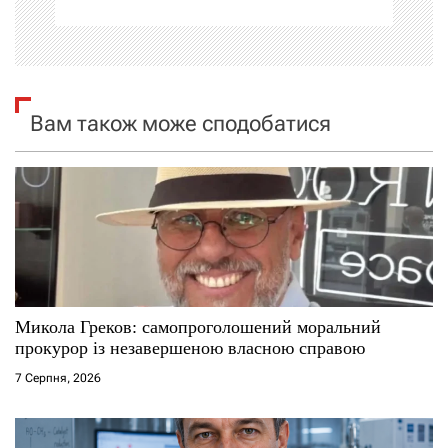
ц
і
я
Вам також може сподобатися
з
а
п
и
с
Микола Греков: самопроголошений моральний
прокурор із незавершеною власною справою
і
7 Серпня, 2026
в