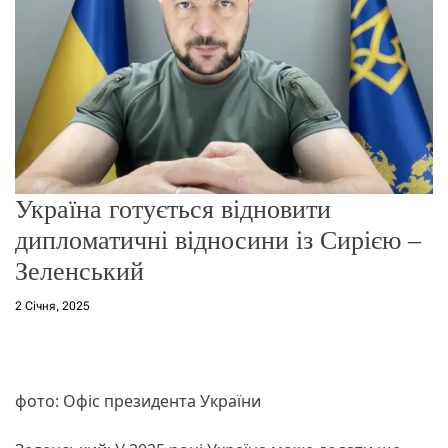
о
р
е
ж
и
м
у
Україна готується відновити
дипломатичні відносини із Сирією –
Зеленський
2 Січня, 2025
фото: Офіс президента України