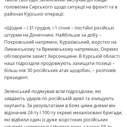
головкома Сирського щодо ситуації на фронті та в
районах Курської операції.
«Щодня – і 31 грудня, і 1 січня – постійні російські
штурми на Донеччині. Найбільше за добу –
Покровський напрямок, Курахівський, жорстко на
Лиманському та Времівському напрямках. Окремо
обговорили захист Херсонщини. В Курській області
наші підрозділи продовжують захищати позиції –
більш ніж 30 російських атак щодоби», – розповів
президент.
Зеленський подякував всім підрозділам, які
завдають ударів по російській армії та знищують
окупанта. За результатами в боях цими днями він
відзначив 24-ту і 100-ту окремі механізовані бригади,
які відбили один із дуже жорстоких російських
штурмів напередодні Нового року, а також 59-ту