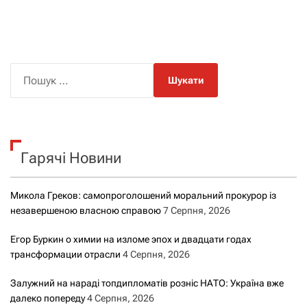
П
о
ш
у
к
Гарячі Новини
:
Микола Греков: самопроголошений моральний прокурор із
незавершеною власною справою
7 Серпня, 2026
Егор Буркин о химии на изломе эпох и двадцати годах
трансформации отрасли
4 Серпня, 2026
Залужний на нараді топдипломатів розніс НАТО: Україна вже
далеко попереду
4 Серпня, 2026