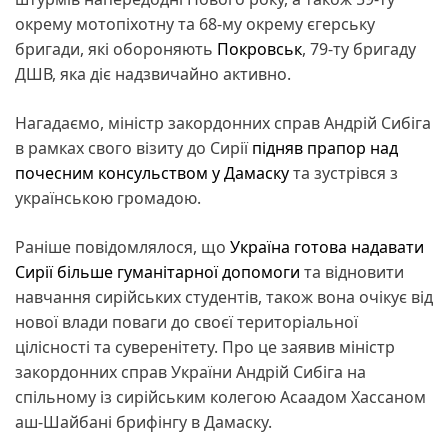
окрему мотопіхотну та 68-му окрему єгерську
бригади, які обороняють
Покровськ
, 79-ту бригаду
ДШВ, яка діє надзвичайно активно.
Нагадаємо, міністр закордонних справ Андрій Сибіга
в рамках свого візиту до Сирії
підняв прапор над
почесним консульством у Дамаску
та зустрівся з
українською громадою.
Раніше повідомлялося, що
Україна готова надавати
Сирії більше гуманітарної допомоги
та відновити
навчання сирійських студентів, також вона очікує від
нової влади поваги до своєї територіальної
цілісності та суверенітету. Про це заявив міністр
закордонних справ України Андрій Сибіга на
спільному із сирійським колегою Асаадом Хассаном
аш-Шайбані брифінгу в Дамаску.