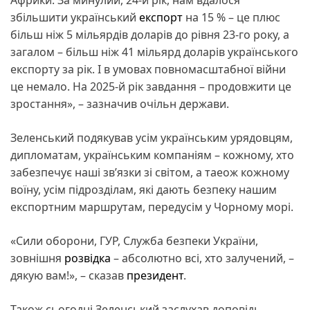
збільшити український
експорт
на 15 % – це плюс
більш ніж 5 мільярдів доларів до рівня 23-го року, а
загалом – більш ніж 41 мільярд доларів українського
експорту за рік. І в умовах повномасштабної війни
це немало. На 2025-й рік завдання – продовжити це
зростання», – зазначив очільн держави.
Зеленський подякував усім українським урядовцям,
дипломатам, українським компаніям – кожному, хто
забезпечує наші звʼязки зі світом, а таеож кожному
воїну, усім підрозділам, які дають безпеку нашим
експортним маршрутам, передусім у Чорному морі.
«Сили оборони, ГУР, Служба безпеки України,
зовнішня
розвідка
– абсолютно всі, хто залучений, –
дякую вам!», – сказав
президент
.
Також сьогодні Зеленський заслухав доповідь