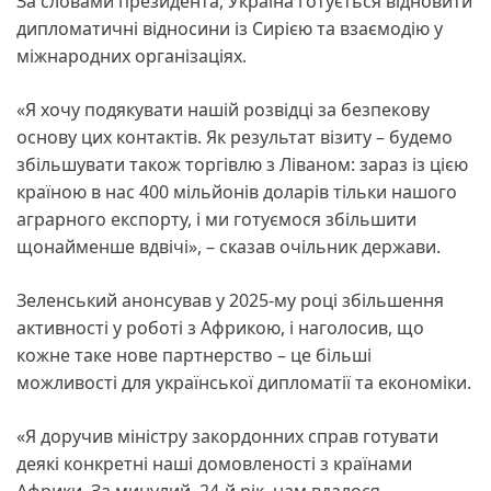
За словами президента, Україна готується відновити
дипломатичні відносини із Сирією та взаємодію у
міжнародних організаціях.
«Я хочу подякувати нашій розвідці за безпекову
основу цих контактів. Як результат візиту – будемо
збільшувати також торгівлю з Ліваном: зараз із цією
країною в нас 400 мільйонів доларів тільки нашого
аграрного експорту, і ми готуємося збільшити
щонайменше вдвічі», – сказав очільник держави.
Зеленський анонсував у 2025-му році збільшення
активності у роботі з Африкою, і наголосив, що
кожне таке нове партнерство – це більші
можливості для української дипломатії та економіки.
«Я доручив міністру закордонних справ готувати
деякі конкретні наші домовленості з країнами
Африки. За минулий, 24-й рік, нам вдалося