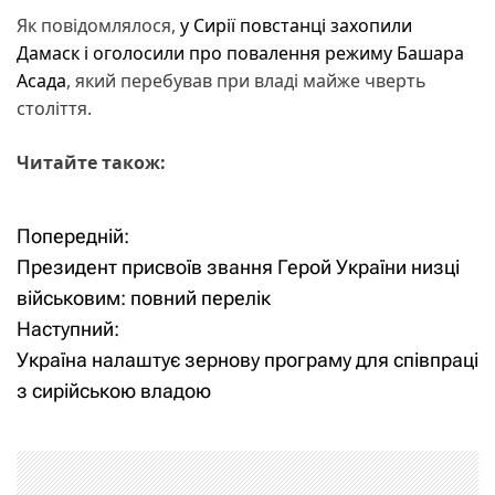
Як повідомлялося,
у Сирії повстанці захопили
Дамаск і оголосили про повалення режиму Башара
Асада
, який перебував при владі майже чверть
століття.
Читайте також:
Попередній:
Н
Президент присвоїв звання Герой України низці
а
військовим: повний перелік
Наступний:
в
Україна налаштує зернову програму для співпраці
і
з сирійською владою
г
а