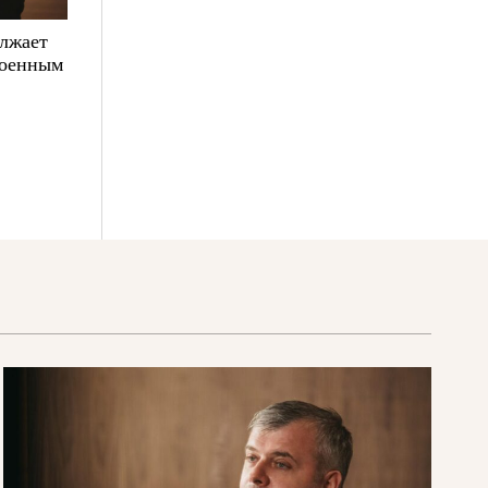
олжает
военным