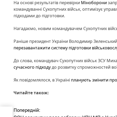
На основі результатів перевірки
Міноборони
запр
командуванні Сухопутних військ, оптимізує управ
підходами до підготовки.
Нагадаємо, новим командувачем Сухопутних вій
Раніше президент України Володимир Зеленський 
перезавантажити систему підготовки військовос
До слова, командувач Сухопутних військ ЗСУ Мих
сучасного підходу
до розвитку спроможностей воїн
Як повідомлялося, в Україні
планують змінити про
Читайте також:
Попередній:
Н