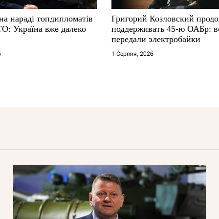
на нараді топдипломатів
Григорий Козловский прод
ТО: Україна вже далеко
поддерживать 45-ю ОАБр: 
передали электробайки
6
1 Серпня, 2026