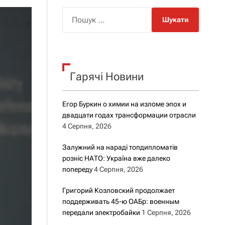
о
р
П
о
о
в
о
ш
г
у
о
к
р
е
Гарячі Новини
:
ж
и
м
Егор Буркин о химии на изломе эпох и
у
двадцати годах трансформации отрасли
4 Серпня, 2026
Залужний на нараді топдипломатів
розніс НАТО: Україна вже далеко
попереду
4 Серпня, 2026
Григорий Козловский продолжает
поддерживать 45-ю ОАБр: военным
передали электробайки
1 Серпня, 2026