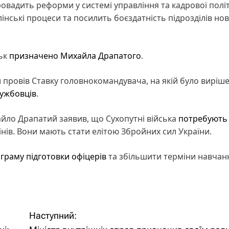
овадить реформи у системі управління та кадрової полі
лінські процеси та посилить боєздатність підрозділів но
ськ
призначено Михайла Драпатого
.
провів Ставку головнокомандувача, на якій було виріш
лужбовців
.
айло Драпатий заявив, що Сухопутні війська
потребують 
ів. Вони мають стати елітою Збройних сил України.
граму підготовки офіцерів
та збільшити терміни навчан
Наступний: