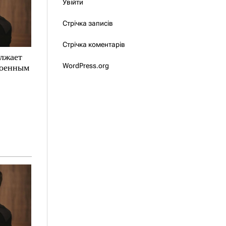
Увійти
Стрічка записів
Стрічка коментарів
олжает
WordPress.org
военным