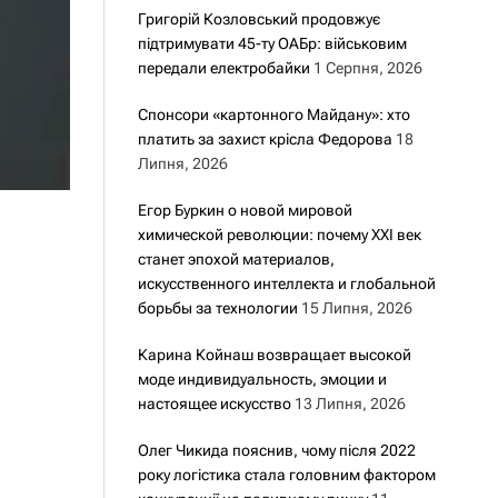
Григорій Козловський продовжує
підтримувати 45-ту ОАБр: військовим
передали електробайки
1 Серпня, 2026
Спонсори «картонного Майдану»: хто
платить за захист крісла Федорова
18
Липня, 2026
Егор Буркин о новой мировой
химической революции: почему XXI век
станет эпохой материалов,
искусственного интеллекта и глобальной
борьбы за технологии
15 Липня, 2026
Карина Койнаш возвращает высокой
моде индивидуальность, эмоции и
настоящее искусство
13 Липня, 2026
Олег Чикида пояснив, чому після 2022
року логістика стала головним фактором