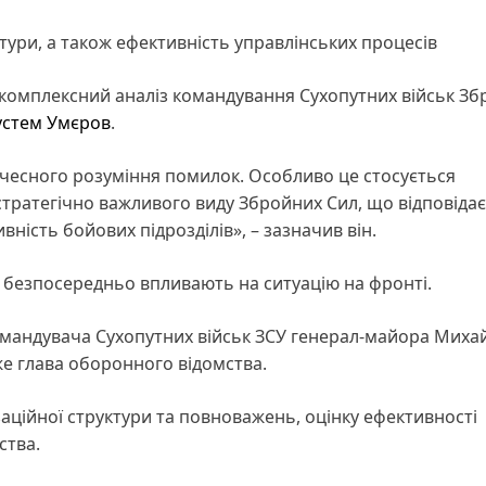
тури, а також ефективність управлінських процесів
 комплексний аналіз командування Сухопутних військ З
устем Умєров
.
 чесного розуміння помилок. Особливо це стосується
стратегічно важливого виду Збройних Сил, що відповідає
вність бойових підрозділів», – зазначив він.
х безпосередньо впливають на ситуацію на фронті.
омандувача Сухопутних військ ЗСУ генерал-майора Миха
же глава оборонного відомства.
аційної структури та повноважень, оцінку ефективності
ства.