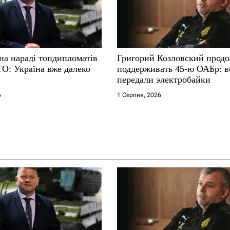
на нараді топдипломатів
Григорий Козловский прод
ТО: Україна вже далеко
поддерживать 45-ю ОАБр: 
передали электробайки
6
1 Серпня, 2026