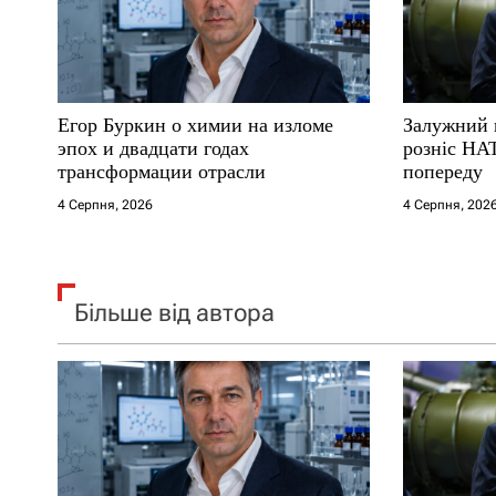
п
и
с
Егор Буркин о химии на изломе
Залужний 
і
эпох и двадцати годах
розніс НА
трансформации отрасли
попереду
в
4 Серпня, 2026
4 Серпня, 202
Більше від автора