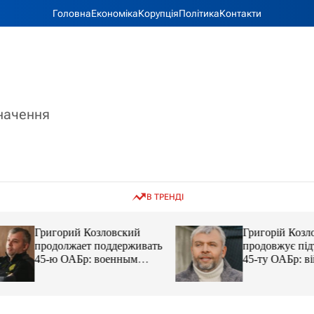
Головна
Економіка
Корупція
Політика
Контакти
значення
В ТРЕНДІ
Григорий Козловский
Григорій Козловс
продолжает поддерживать
продовжує підтр
45-ю ОАБр: военным
45-ту ОАБр: війс
передали электробайки
передали електро