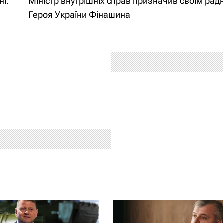
і:
Міністр внутрішніх справ призначив своїм ра
Героя України Фінашина