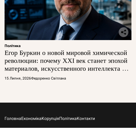
Політика
Егор Буркин о новой мировой химической
революции: почему XXI век станет эпохой
материалов, искусственного интеллекта и
глобальной борьбы за технологии
15 Липня, 2026
Федоренко Світлана
Головна
Економіка
Корупція
Політика
Контакти