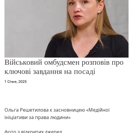
о
р
е
ж
и
м
у
Військовий омбудсмен розповів про
ключові завдання на посаді
1 Січня, 2025
Ольга Решетилова є засновницею «Медійної
ініціативи за права людини»
фото з відкритих джерел