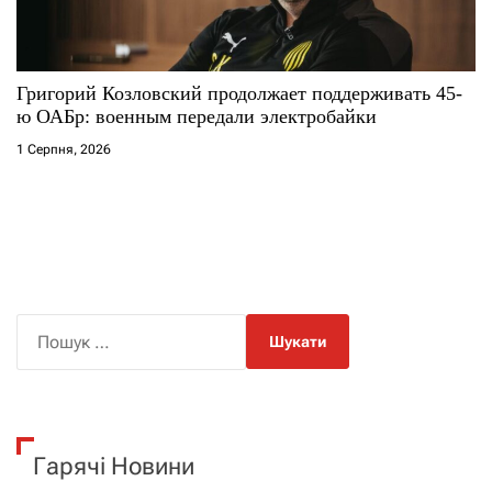
Григорий Козловский продолжает поддерживать 45-
ю ОАБр: военным передали электробайки
1 Серпня, 2026
П
о
ш
у
к
Гарячі Новини
: