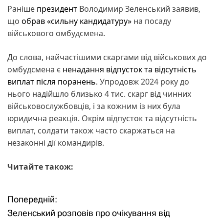
Раніше
президент
Володимир Зеленський заявив,
що
обрав «сильну кандидатуру»
на посаду
військового омбудсмена.
До слова, найчастішими скаргами від військових до
омбудсмена є
ненадання відпусток та відсутність
виплат після поранень.
Упродовж 2024 року до
нього надійшло близько 4 тис. скарг від чинних
військовослужбовців, і за кожним із них була
юридична реакція. Окрім відпусток та відсутність
виплат, солдати також часто скаржаться на
незаконні дії командирів.
Читайте також:
Попередній:
Н
Зеленський розповів про очікування від