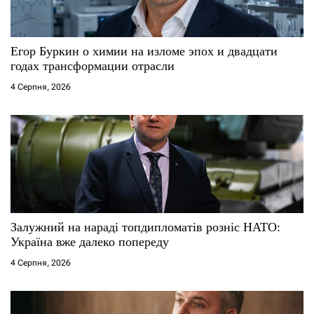
и
с
Егор Буркин о химии на изломе эпох и двадцати
годах трансформации отрасли
і
4 Серпня, 2026
в
Залужний на нараді топдипломатів розніс НАТО:
Україна вже далеко попереду
4 Серпня, 2026