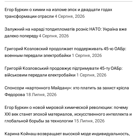
Егор Буркин о химии на изломе эпох и двадцати годах
трансформации отрасли
4 Серпня, 2026
Залужний на нараді топдипломатів розніс НАТО: Україна вже
далеко попереду
4 Серпня, 2026
Григорий Козловский продолжает поддерживать 45-ю ОАБр:
военным передали электробайки
1 Серпня, 2026
Григорій Козловський продовжує підтримувати 45-ту ОАБр:
військовим передали електробайки
1 Серпня, 2026
Спонсори «картонного Майдану»: хто платить за захист крісла
Федорова
18 Липня, 2026
Егор Буркин о новой мировой химической революции: почему
XXI век станет эпохой материалов, искусственного интеллекта и
глобальной борьбы за технологии
15 Липня, 2026
Карина Койнаш возвращает высокой моде индивидуальность,