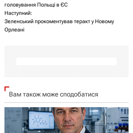
а
головування Польщі в ЄС
Наступний:
в
Зеленський прокоментував теракт у Новому
і
Орлеані
г
а
ц
і
я
Вам також може сподобатися
з
а
п