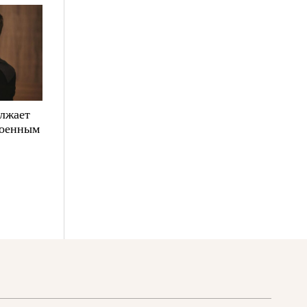
олжает
военным