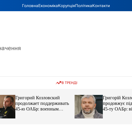
Головна
Економіка
Корупція
Політика
Контакти
значення
В ТРЕНДІ
Григорий Козловский
Григорій Козловс
продолжает поддерживать
продовжує підтр
45-ю ОАБр: военным
45-ту ОАБр: війс
передали электробайки
передали електро