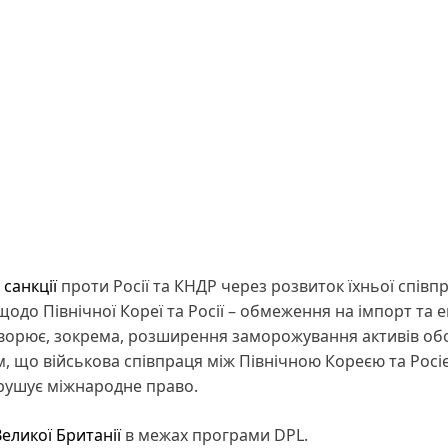
санкції
проти Росії та КНДР через розвиток їхньої співпр
одо Північної Кореї та Росії – обмеження на імпорт та е
оворює, зокрема, розширення заморожування активів об
м, що військова співпраця між Північною Кореєю та Росі
орушує міжнародне право.
Великої Британії
в межах програми DPL.