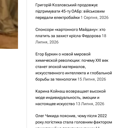
Григорій Козловський продовжує
підтримувати 45-ту ОАБр: військовим
передали електробайки
1 Серпня, 2026
Спонсори «картонного Майдану»: хто
платить за захист крісла Федорова
18
Липня, 2026
Егор Буркин о новой мировой
химической революции: почему XXI век
станет эпохой материалов,
искусственного интеллекта и глобальной
борьбы за технологии
15 Липня, 2026
Карина Койнаш возвращает высокой
моде индивидуальность, эмоции и
настоящее искусство
13 Липня, 2026
Олег Чикида пояснив, чому після 2022
року логістика стала головним фактором