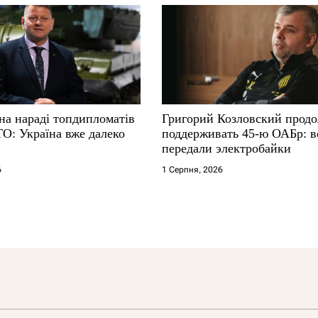
на нараді топдипломатів
Григорий Козловский прод
ТО: Україна вже далеко
поддерживать 45-ю ОАБр: 
передали электробайки
6
1 Серпня, 2026