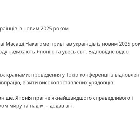
раїнців із новим 2025 роком
і Масаші Накаґоме привітав українців із новим 2025 ро
роду надихають Японію та увесь світ. Відповідне відео
іж країнами: проведення у Токіо конференції з відновле
півпрацю, візити високопоставлених урядовців.
аніше.
Японія
прагне якнайшвидшого справедливого і
ом миру та надії», – додав він.