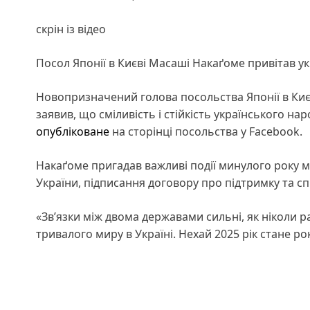
скрін із відео
Посол Японії в Києві Масаші Накаґоме привітав ук
Новопризначений голова посольства Японії в Києв
заявив, що сміливість і стійкість українського на
опубліковане
на сторінці посольства у Facebook.
Накаґоме пригадав важливі події минулого року м
України, підписання договору про підтримку та с
«Зв’язки між двома державами сильні, як ніколи р
тривалого миру в Україні. Нехай 2025 рік стане рок