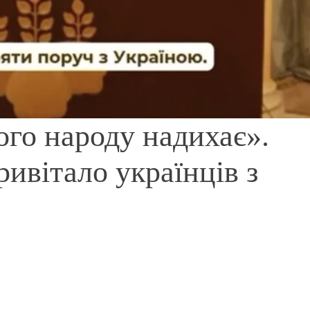
ого народу надихає».
ивітало українців з