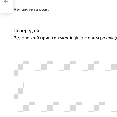
Читайте також:
Н
Попередній:
Зеленський привітав українців з Новим роком (
а
в
і
г
а
ц
і