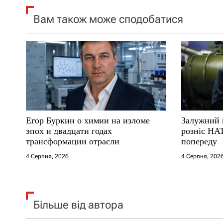
я
Вам також може сподобатися
з
а
п
и
с
Егор Буркин о химии на изломе
Залужний 
і
эпох и двадцати годах
розніс НА
трансформации отрасли
попереду
в
4 Серпня, 2026
4 Серпня, 202
Більше від автора