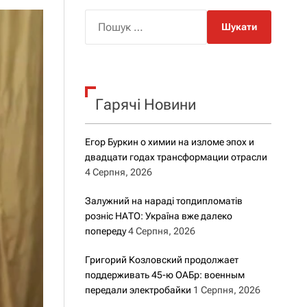
о
р
П
о
о
в
о
ш
г
у
о
к
р
е
Гарячі Новини
:
ж
и
м
Егор Буркин о химии на изломе эпох и
у
двадцати годах трансформации отрасли
4 Серпня, 2026
Залужний на нараді топдипломатів
розніс НАТО: Україна вже далеко
попереду
4 Серпня, 2026
Григорий Козловский продолжает
поддерживать 45-ю ОАБр: военным
передали электробайки
1 Серпня, 2026