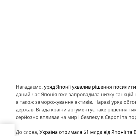
Нагадаємо,
уряд Японії ухвалив рішення посилити 
даний час Японія вже запровадила низку санкцій щ
а також заморожування активів. Наразі уряд обг
держав. Влада країни аргументує таке рішення ти
серйозно впливає на мир і безпеку в Європі та п
До слова,
Україна отримала $1 млрд від Японії та 
з