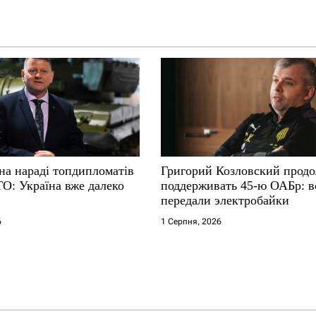
на нараді топдипломатів
Григорий Козловский прод
ТО: Україна вже далеко
поддерживать 45-ю ОАБр: 
передали электробайки
6
1 Серпня, 2026