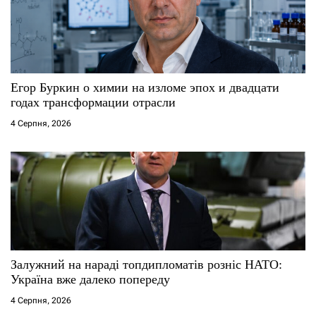
п
и
с
Егор Буркин о химии на изломе эпох и двадцати
годах трансформации отрасли
і
4 Серпня, 2026
в
Залужний на нараді топдипломатів розніс НАТО:
Україна вже далеко попереду
4 Серпня, 2026