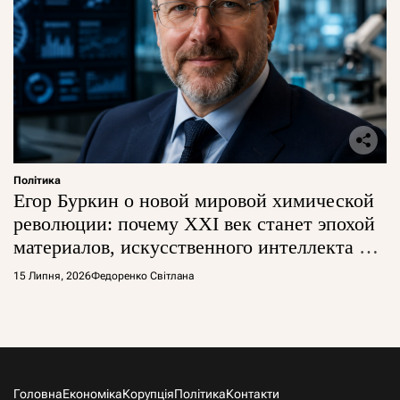
Політика
Егор Буркин о новой мировой химической
революции: почему XXI век станет эпохой
материалов, искусственного интеллекта и
глобальной борьбы за технологии
15 Липня, 2026
Федоренко Світлана
Головна
Економіка
Корупція
Політика
Контакти