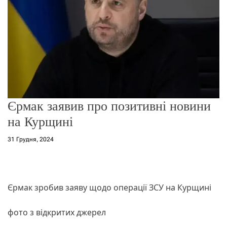
о
р
е
ж
и
м
у
Єрмак заявив про позитивні новини
на Курщині
31 Грудня, 2024
Єрмак зробив заяву щодо операції ЗСУ на Курщині
фото з відкритих джерел