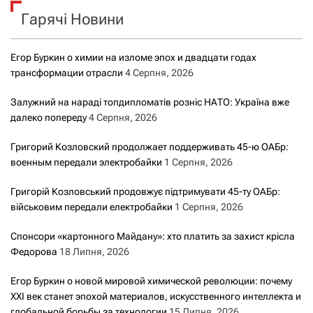
к
Гарячі Новини
:
Егор Буркин о химии на изломе эпох и двадцати годах
трансформации отрасли
4 Серпня, 2026
Залужний на нараді топдипломатів розніс НАТО: Україна вже
далеко попереду
4 Серпня, 2026
Григорий Козловский продолжает поддерживать 45-ю ОАБр:
военным передали электробайки
1 Серпня, 2026
Григорій Козловський продовжує підтримувати 45-ту ОАБр:
військовим передали електробайки
1 Серпня, 2026
Спонсори «картонного Майдану»: хто платить за захист крісла
Федорова
18 Липня, 2026
Егор Буркин о новой мировой химической революции: почему
XXI век станет эпохой материалов, искусственного интеллекта и
глобальной борьбы за технологии
15 Липня, 2026