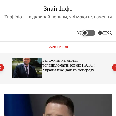
П
Знай Інфо
е
р
Znaj.info — відкривай новини, які мають значення
е
й
т
П
М
П
и
е
е
о
д
р
н
ш
В ТРЕНДІ
е
ю
у
о
м
к
в
и
м
оме
Залужний на нараді
к
топдипломатів розніс НАТО:
і
а
Україна вже далеко попереду
ч
с
к
т
о
у
л
ь
о
р
о
в
о
г