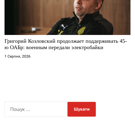
Григорий Козловский продолжает поддерживать 45-
ю ОАБр: военным передали электробайки
1 Серпня, 2026
П
о
ш
у