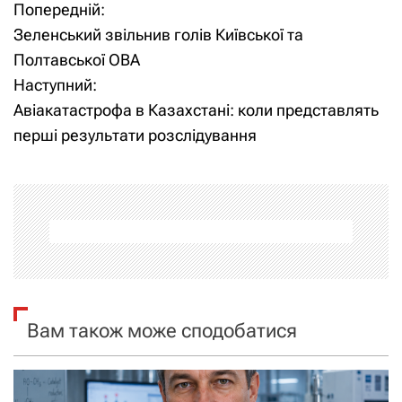
Попередній:
Н
Зеленський звільнив голів Київської та
а
Полтавської ОВА
Наступний:
в
Авіакатастрофа в Казахстані: коли представлять
і
перші результати розслідування
г
а
ц
і
я
Вам також може сподобатися
з
а