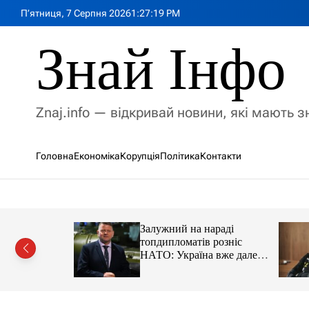
П
П’ятниця, 7 Серпня 2026
1
:
27
:
21
PM
е
р
Знай Інфо
е
й
т
и
Znaj.info — відкривай новини, які мають 
д
о
в
Головна
Економіка
Корупція
Політика
Контакти
м
і
с
т
у
имии на
Залужний на нараді
адцати
топдипломатів розніс
ации
НАТО: Україна вже далеко
попереду