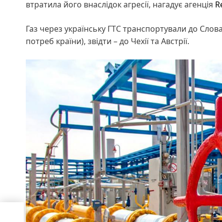
втратила його внаслідок агресії, нагадує агенція
R
Газ через українську ГТС транспортували до Слова
потреб країни), звідти – до Чехії та Австрії.
зит