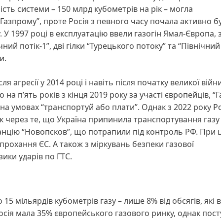
сть системи – 150 млрд кубометрів на рік – могла
Газпрому”, проте Росія з певного часу почала активно б
. У 1997 році в експлуатацію ввели газогін Ямал-Європа,
ний потік-1”, дві гілки “Турецького потоку” та “Північний
ли.
я агресії у 2014 році і навіть після початку великої війни
на п’ять років з кінця 2019 року за участі європейців, “
а умовах “транспортуй або плати”. Однак з 2022 року Ро
ік через те, що Україна припинила транспортування газу
анцію “Новопсков”, що потрапили під контроль РФ. При
прохання ЄС. А також з міркувань безпеки газової
ики ударів по ГТС.
 15 мільярдів кубометрів газу – лише 8% від обсягів, які 
Росія мала 35% європейського газового ринку, однак пос