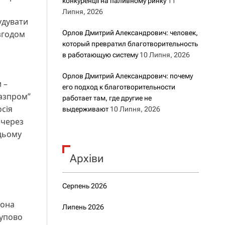
конкуренції на паливному ринку
11
Липня, 2026
удувати
 згодом
Орлов Дмитрий Александрович: человек,
который превратил благотворительность
в работающую систему
10 Липня, 2026
Орлов Дмитрий Александрович: почему
 –
его подход к благотворительности
Газпром”
работает там, где другие не
сія
выдерживают
10 Липня, 2026
 через
 цьому
Архіви
Серпень 2026
вона
Липень 2026
тупово