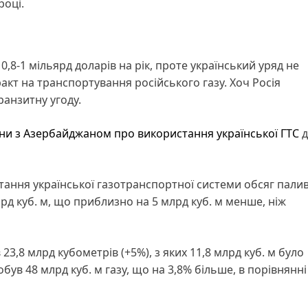
році.
0,8-1 мільярд доларів на рік, проте український уряд не
кт на транспортування російського газу. Хоч Росія
анзитну угоду.
и з Азербайджаном про використання української ГТС
д
тання української газотранспортної системи обсяг палив
д куб. м, що приблизно на 5 млрд куб. м менше, ніж
23,8 млрд кубометрів (+5%), з яких 11,8 млрд куб. м було
ув 48 млрд куб. м газу, що на 3,8% більше, в порівнянні