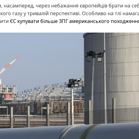
я, насамперед, через небажання європейців брати на се
кого газу у тривалій перспективі. Особливо на тлі намаг
сити
ЄС купувати більше ЗПГ американського походженн