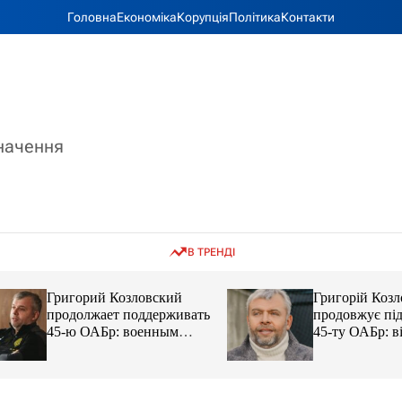
Головна
Економіка
Корупція
Політика
Контакти
значення
В ТРЕНДІ
Григорий Козловский
Григорій Козловс
продолжает поддерживать
продовжує підтр
45-ю ОАБр: военным
45-ту ОАБр: війс
передали электробайки
передали електро