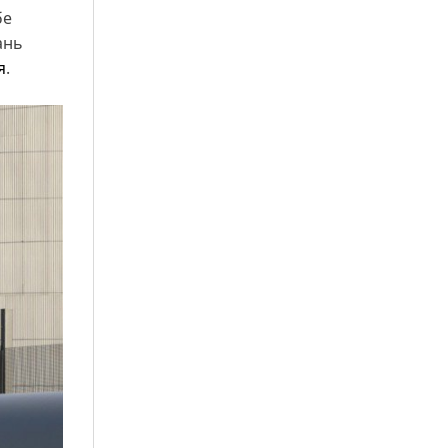
бе
ань
я
.