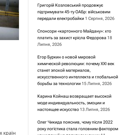
Григорій Козловський продовжує
підтримувати 45-ту ОАБр: військовим
передали електробайки
1 Серпня, 2026
Спонсори «картонного Майдану»: хто
платить за захист крісла Федорова
18
Липня, 2026
Егор Буркин о новой мировой
химической революции: почему XXI век
станет эпохой материалов,
искусственного интеллекта и глобальной
борьбы за технологии
15 Липня, 2026
Карина Койнаш возвращает высокой
моде индивидуальность, эмоции и
настоящее искусство
13 Липня, 2026
Олег Чикида пояснив, чому після 2022
року логістика стала головним фактором
х країн