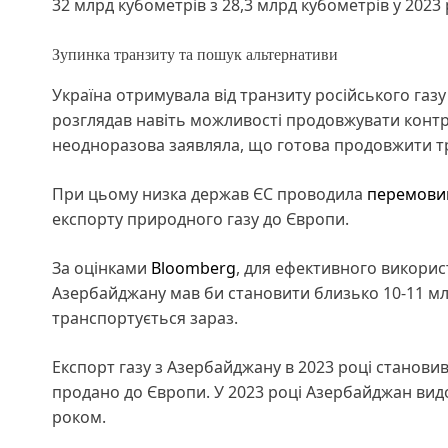
32 млрд кубометрів з 28,3 млрд кубометрів у 2023 
Зупинка транзиту та пошук альтернативи
Україна отримувала від транзиту російського газу 
розглядав навіть можливості продовжувати контра
неодноразова заявляла, що готова продовжити тр
При цьому низка держав ЄС проводила
перемовин
експорту природного газу до Європи.
За оцінками
Bloomberg
, для ефективного викорис
Азербайджану мав би становити близько 10-11 млр
транспортується зараз.
Експорт газу з Азербайджану в 2023 році становив 
продано до Європи. У 2023 році Азербайджан видоб
роком.