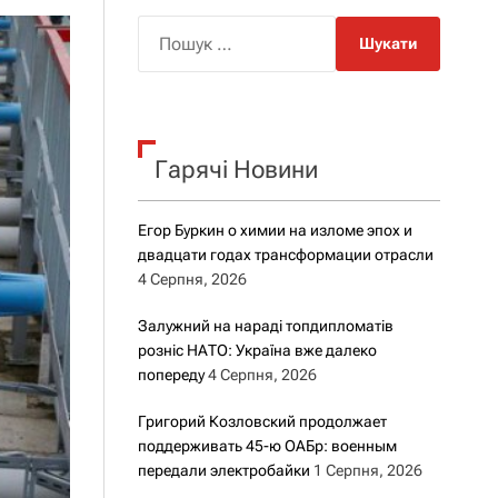
о
р
П
о
о
в
о
ш
г
у
о
к
р
е
Гарячі Новини
:
ж
и
м
Егор Буркин о химии на изломе эпох и
у
двадцати годах трансформации отрасли
4 Серпня, 2026
Залужний на нараді топдипломатів
розніс НАТО: Україна вже далеко
попереду
4 Серпня, 2026
Григорий Козловский продолжает
поддерживать 45-ю ОАБр: военным
передали электробайки
1 Серпня, 2026