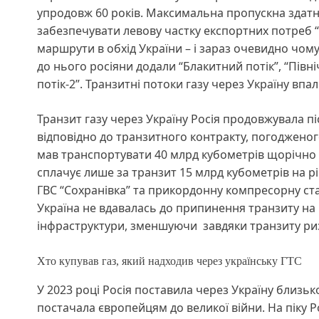
упродовж 60 років. Максимальна пропускна здатні
забезпечувати левову частку експортних потреб “
маршрути в обхід України – і зараз очевидно чому
до нього росіяни додали “Блакитний потік”, “Північ
потік-2”. Транзитні потоки газу через Україну впа
Транзит газу через Україну Росія продовжувала післ
відповідно до транзитного контракту, погодженого 
мав транспортувати 40 млрд кубометрів щорічно н
сплачує лише за транзит 15 млрд кубометрів на р
ГВС “Сохранівка” та прикордонну компресорну ст
Україна не вдавалась до припинення транзиту на 
інфраструктури, зменшуючи завдяки транзиту риз
Хто купував газ, який надходив через українську ГТС
У 2023 році Росія поставила через Україну близько
постачала європейцям до великої війни. На піку 