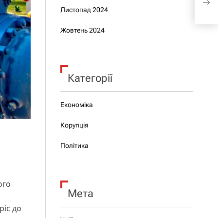
омб
Листопад 2024
Жовтень 2024
Категорії
Економіка
Корупція
Політика
ого
Мета
ріс до