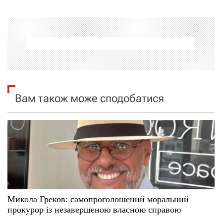
г
а
ц
і
я
Вам також може сподобатися
з
а
п
и
с
Микола Греков: самопроголошений моральний
прокурор із незавершеною власною справою