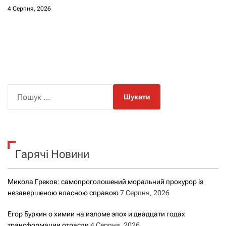
4 Серпня, 2026
П
о
ш
у
к
Гарячі Новини
:
Микола Греков: самопроголошений моральний прокурор із
незавершеною власною справою
7 Серпня, 2026
Егор Буркин о химии на изломе эпох и двадцати годах
трансформации отрасли
4 Серпня, 2026