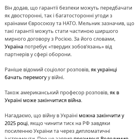
Він додав, що гарантії безпеки можуть передбачати
як двосторонні, так і багатосторонні угоди з
країнами Євросоюзу та НАТО. Мельник зазначив, що
такі гарантії можуть стати частиною ширшого
мирного договору з Росією. За його словами,
Україна
потребує «твердих зобов’язань» від
партнерів у сфері оборони.
Раніше відомий соціолог розповів,
як українці
бачать перемогу
у війні.
Також американський професор розповів,
як в
Україні може закінчитися війна
.
Нагадаємо, що війну в Україні
можна закінчити у
2025 році
, якщо чинити тиск на РФ завдяки
посиленню України та через дипломатичні
інструменти. Про це заявив
президент
Володимир