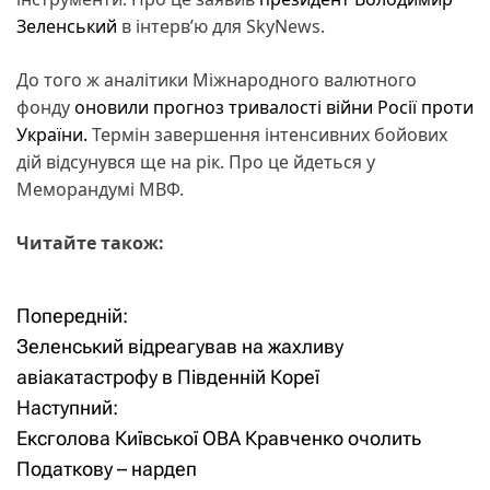
Зеленський
в інтерв’ю для SkyNews.
До того ж аналітики Міжнародного валютного
фонду
оновили прогноз тривалості війни Росії проти
України.
Термін завершення інтенсивних бойових
дій відсунувся ще на рік. Про це йдеться у
Меморандумі МВФ.
Читайте також:
Попередній:
Н
Зеленський відреагував на жахливу
а
авіакатастрофу в Південній Кореї
Наступний:
в
Ексголова Київської ОВА Кравченко очолить
і
Податкову – нардеп