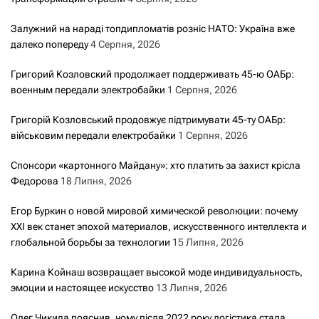
Залужний на нараді топдипломатів розніс НАТО: Україна вже
далеко попереду
4 Серпня, 2026
Григорий Козловский продолжает поддерживать 45-ю ОАБр:
военным передали электробайки
1 Серпня, 2026
Григорій Козловський продовжує підтримувати 45-ту ОАБр:
військовим передали електробайки
1 Серпня, 2026
Спонсори «картонного Майдану»: хто платить за захист крісла
Федорова
18 Липня, 2026
Егор Буркин о новой мировой химической революции: почему
XXI век станет эпохой материалов, искусственного интеллекта и
глобальной борьбы за технологии
15 Липня, 2026
Карина Койнаш возвращает высокой моде индивидуальность,
эмоции и настоящее искусство
13 Липня, 2026
Олег Чикида пояснив, чому після 2022 року логістика стала