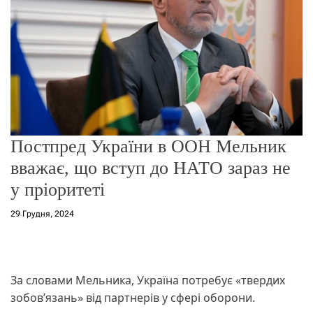
о
р
е
ж
и
м
у
Постпред України в ООН Мельник
вважає, що вступ до НАТО зараз не
у пріоритеті
29 Грудня, 2024
За словами Мельника, Україна потребує «твердих
зобов’язань» від партнерів у сфері оборони.