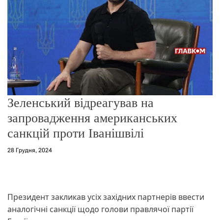
о
р
е
ж
и
м
у
Зеленський відреагував на
запровадження американських
санкцій проти Іванішвілі
28 Грудня, 2024
Президент закликав усіх західних партнерів ввести
аналогічні санкції щодо голови правлячої партії