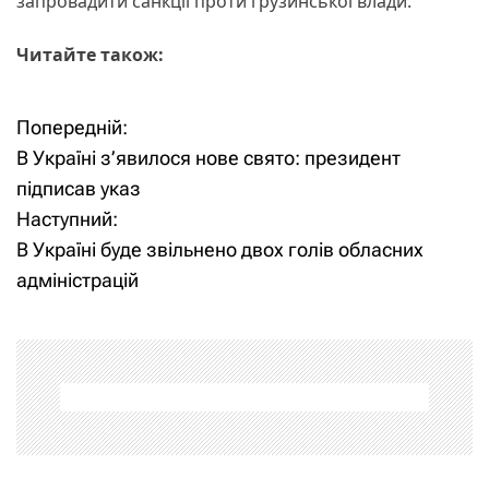
запровадити санкції проти грузинської влади.
Читайте також:
Попередній:
Н
В Україні з’явилося нове свято: президент
а
підписав указ
Наступний:
в
В Україні буде звільнено двох голів обласних
і
адміністрацій
г
а
ц
і