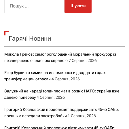
П
о
ш
у
к
Гарячі Новини
:
Микола Греков: самопроголошений моральний прокурор із
незавершеною власною справою
7 Серпня, 2026
Егор Буркин о химии на изломе эпох и двадцати годах
трансформации отрасли
4 Серпня, 2026
Залужний на нараді топдипломатів розніс НАТО: Україна вже
далеко попереду
4 Серпня, 2026
Григорий Козловский продолжает поддерживать 45-ю ОАБр:
военным передали электробайки
1 Серпня, 2026
Григорій Козловський продовжує підтримувати 45-ту ОАБр: