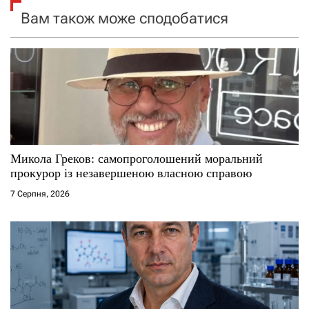
я
Вам також може сподобатися
з
а
п
и
с
Микола Греков: самопроголошений моральний
прокурор із незавершеною власною справою
і
7 Серпня, 2026
в