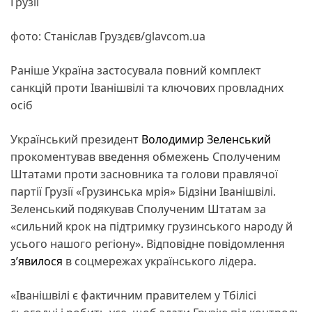
Грузії
фото: Станіслав Груздєв/glavcom.ua
Раніше Україна застосувала повний комплект
санкцій проти Іванішвілі та ключових провладних
осіб
Український президент
Володимир Зеленський
прокоментував введення обмежень Сполученим
Штатами проти засновника та голови правлячої
партії Грузії «Грузинська мрія» Бідзіни Іванішвілі.
Зеленський подякував Сполученим Штатам за
«сильний крок на підтримку грузинського народу й
усього нашого регіону». Відповідне повідомлення
з’явилося
в соцмережах українського лідера.
«Іванішвілі є фактичним правителем у Тбілісі