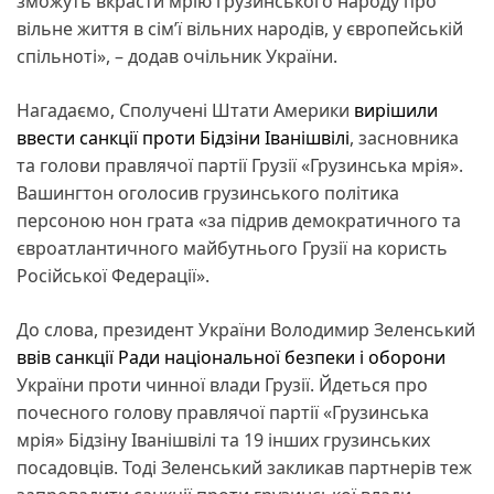
зможуть вкрасти мрію грузинського народу про
вільне життя в сім’ї вільних народів, у європейській
спільноті», – додав очільник України.
Нагадаємо, Сполучені Штати Америки
вирішили
ввести санкції проти Бідзіни Іванішвілі
, засновника
та голови правлячої партії Грузії «Грузинська мрія».
Вашингтон оголосив грузинського політика
персоною нон грата «за підрив демократичного та
євроатлантичного майбутнього Грузії на користь
Російської Федерації».
До слова, президент України Володимир Зеленський
ввів санкції Ради національної безпеки і оборони
України проти чинної влади Грузії. Йдеться про
почесного голову правлячої партії «Грузинська
мрія» Бідзіну Іванішвілі та 19 інших грузинських
посадовців. Тоді Зеленський закликав партнерів теж