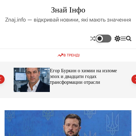
П
Знай Інфо
е
р
Znaj.info — відкривай новини, які мають значення
е
й
т
П
М
П
и
е
е
о
д
р
н
ш
В ТРЕНДІ
е
ю
у
о
м
к
в
и
м
Егор Буркин о химии на изломе
к
ий
эпох и двадцати годах
і
а
трансформации отрасли
ч
с
к
т
о
у
л
ь
о
р
о
в
о
г