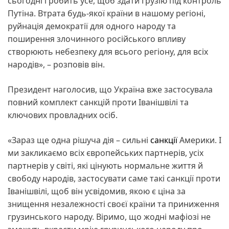
сьогодні і робить усе, щоб здати Грузію під контроль
Путіна. Втрата будь-якої країни в нашому регіоні,
руйнація демократії для одного народу та
поширення злочинного російського впливу
створюють небезпеку для всього регіону, для всіх
народів», – розповів він.
Президент наголосив, що Україна вже застосувала
повний комплект санкцій проти Іванішвілі та
ключових провладних осіб.
«Зараз ще одна рішуча дія – сильні
санкції
Америки. І
ми закликаємо всіх європейських партнерів, усіх
партнерів у світі, які цінують нормальне життя й
свободу народів, застосувати саме такі санкції проти
Іванішвілі, щоб він усвідомив, якою є ціна за
знищення незалежності своєї країни та приниження
грузинського народу. Віримо, що жодні мафіозі не