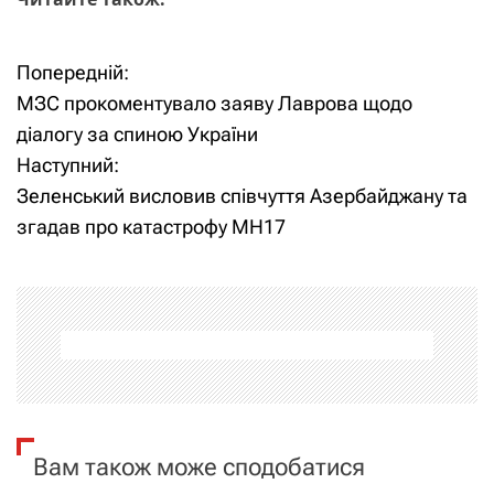
Попередній:
Н
МЗС прокоментувало заяву Лаврова щодо
а
діалогу за спиною України
Наступний:
в
Зеленський висловив співчуття Азербайджану та
і
згадав про катастрофу MH17
г
а
ц
і
я
Вам також може сподобатися