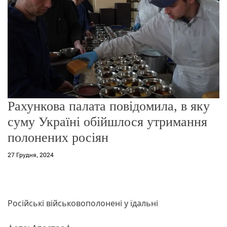
о
р
е
ж
и
м
у
Рахункова палата повідомила, в яку
суму Україні обійшлося утримання
полонених росіян
27 Грудня, 2024
Російські військовополонені у їдальні