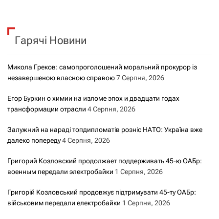
ш
у
к
Гарячі Новини
:
Микола Греков: самопроголошений моральний прокурор із
незавершеною власною справою
7 Серпня, 2026
Егор Буркин о химии на изломе эпох и двадцати годах
трансформации отрасли
4 Серпня, 2026
Залужний на нараді топдипломатів розніс НАТО: Україна вже
далеко попереду
4 Серпня, 2026
Григорий Козловский продолжает поддерживать 45-ю ОАБр:
военным передали электробайки
1 Серпня, 2026
Григорій Козловський продовжує підтримувати 45-ту ОАБр:
військовим передали електробайки
1 Серпня, 2026