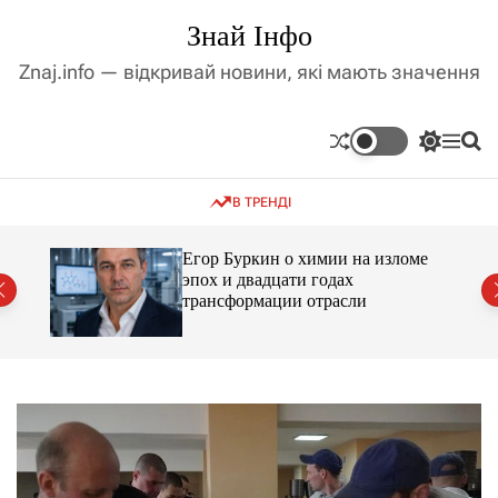
П
Знай Інфо
е
р
Znaj.info — відкривай новини, які мають значення
е
й
т
П
М
П
и
е
е
о
д
р
н
ш
В ТРЕНДІ
е
ю
у
о
м
к
в
и
м
Егор Буркин о химии на изломе
к
ий
эпох и двадцати годах
і
а
трансформации отрасли
ч
с
к
т
о
у
л
ь
о
р
о
в
о
г