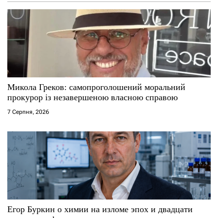
з
а
п
и
с
Микола Греков: самопроголошений моральний
прокурор із незавершеною власною справою
і
7 Серпня, 2026
в
Егор Буркин о химии на изломе эпох и двадцати