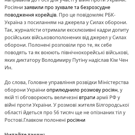
Росіяни
заявили про зухвале та безрозсудне
поводження корейців
. Про це повідомляє РБК-
Україна з посиланням на джерела у Силах оборони.
Так, журналісти отримали ексклюзивні кадри допиту
російських військовополонених від джерел у Силах
оборони. Полонені розповіли про те, як себе
поводять та як воюють північнокорейські військові,
яких диктатору Володимиру Путіну надіслав Кім Чен
Ин.
До слова, Головне управління розвідки Міністерства
оборони України
оприлюднило розмову росіян
, у
якій ті обговорюють величезні
втрати
армії РФ у
війні проти України. У розмові жителя Білгородської
області йдеться про 56 тисяч ще не опізнаних тіл у
Ростові.Главком полонені
росіяни
Читайте також: