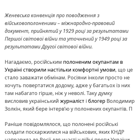
Женевська конвенція про поводження з
військовополоненими – міжнародно-правовий
документ, прийнятий у 1929 році за результатами
Першої світової війни та уточнений у 1949 році за
результатами Другої світової війни.
Нагадаємо, російським
полоненим окупантам в
Україні створили настільки комфортні умови
, що це
стало заважати обмінам. Росіяни інколи просто не
хочуть повертатися додому, адже у багатьох із них
там набагато гірше, ніж у неволі. Таку думку
висловив український
журналіст
і
блогер
Володимир
Золкін, який бере інтерв’ю у полонених окупантів. П
Раніше повідомлялося, що полонені російські
солдати поскаржилися на військових, яких КНДР
направила до Росії для участі у війні проти України.