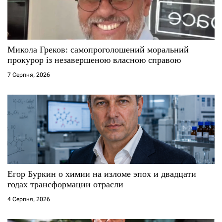
а
п
и
Микола Греков: самопроголошений моральний
прокурор із незавершеною власною справою
с
7 Серпня, 2026
і
в
Егор Буркин о химии на изломе эпох и двадцати
годах трансформации отрасли
4 Серпня, 2026