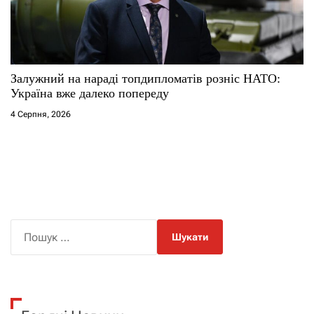
Залужний на нараді топдипломатів розніс НАТО:
Україна вже далеко попереду
4 Серпня, 2026
П
о
ш
у
к