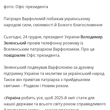
фото: Офіс президента
Патріарх Варфоломій побажав українському
народові сили, сміливості й Божого благословення
Сьогодні, 24 грудня, президент України
Володимир
Зеленський
провів телефонну розмову із
Вселенським патріархом Варфоломієм. Про це
повідомляє
Офіс президента.
Зеленський подякував Варфоломію за духовну
підтримку України та молитви за український народ.
Також він привітав патріарха з прийдешніми
святами – Різдвом і Новим роком.
«
Україна
робить усе, щоб 2025-й зміг стати для
нашої держави та всього світу роком справедливого
й тривалого миру», – сказав президент.