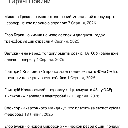
Гарячі Новини
:
Микола Греков: самопроголошений моральний прокурор із
незавершеною власною справою
7 Серпня, 2026
Егор Буркин о химии на изломе эпох и двадцати годах
трансформации отрасли
4 Серпня, 2026
Залужний на нараді топдипломатів розніс НАТО: Україна вже
далеко попереду
4 Серпня, 2026
Григорий Козловский продолжает поддерживать 45-ю ОАБр:
военным передали электробайки
1 Серпня, 2026
Григорій Козловський продовжує підтримувати 45-ту ОАБр:
військовим передали електробайки
1 Серпня, 2026
Спонсори «картонного Майдану»: хто платить за захист крісла
Федорова
18 Липня, 2026
Егор Буркин о новой мировой химической революции: почему