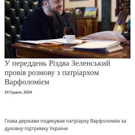
о
р
е
ж
и
м
у
У переддень Різдва Зеленський
провів розмову з патріархом
Варфоломієм
24 Грудня, 2024
Глава держави подякував патріарху Варфоломію за
духовну підтримку України