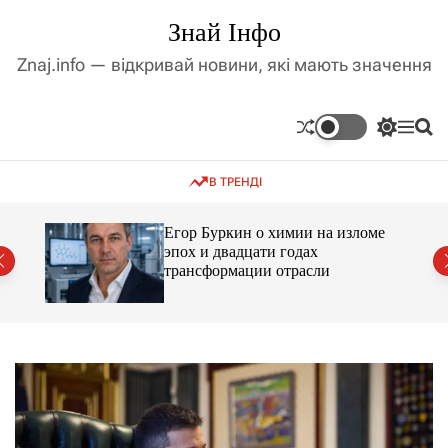
П
Знай Інфо
е
р
Znaj.info — відкривай новини, які мають значення
е
й
т
П
М
П
и
е
е
о
д
р
н
ш
В ТРЕНДІ
е
ю
у
о
м
к
в
и
м
Егор Буркин о химии на изломе
к
ий
эпох и двадцати годах
і
а
трансформации отрасли
ч
с
к
т
о
у
л
ь
о
р
о
в
о
г