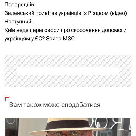
Попередній:
Н
Зеленський привітав українців із Різдвом (відео)
а
Наступний:
Київ веде переговори про скорочення допомоги
в
українцям у ЄС? Заява МЗС
і
г
а
ц
і
Вам також може сподобатися
я
з