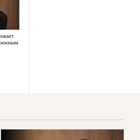
олжает
военным