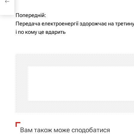
Попередній:
Н
Передача електроенергії здорожчає на третину
а
і по кому це вдарить
в
і
г
а
ц
і
я
Вам також може сподобатися
з