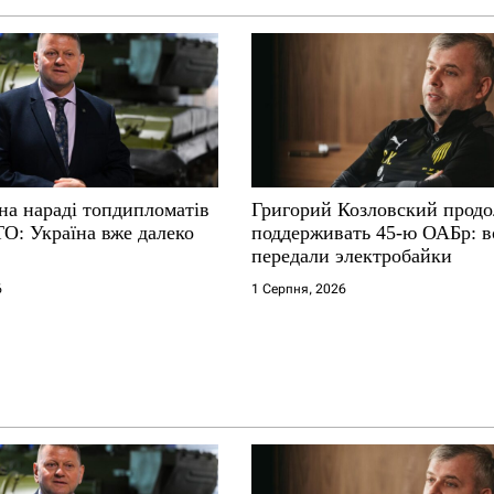
на нараді топдипломатів
Григорий Козловский прод
ТО: Україна вже далеко
поддерживать 45-ю ОАБр: 
передали электробайки
6
1 Серпня, 2026