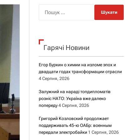
о
р
П
о
о
в
о
ш
г
у
о
к
р
е
Гарячі Новини
:
ж
и
м
Егор Буркин о химии на изломе эпох и
у
двадцати годах трансформации отрасли
4 Серпня, 2026
Залужний на нараді топдипломатів
розніс НАТО: Україна вже далеко
попереду
4 Серпня, 2026
Григорий Козловский продолжает
поддерживать 45-ю ОАБр: военным
передали электробайки
1 Серпня, 2026