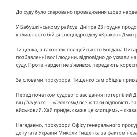
До суду було скеровано провадження щодо нардеп
У Бабушкінському райсуді Дніпра 23 грудня прод
колишнього бійця спецпідрозділу «Кракен» Дмит
Тищенка, а також експоліцейського Богдана Писар
позбавленні волі людини, відповідно до ухвали н
суду. Проте нардеп не зʼявився, передають корес
За словами прокурора, Тищенко сам обіцяв приїха
Перед початком судового засідання потерпілий Д
він
(Тищенко — «Главком»)
все ж таки відповість за
вйськовий. Хай приїде, скаже це хлопцям», – сказ
Нагадаємо, прокурори Офісу генерального прок
депутата України Миколи Тищенка за фактом нез