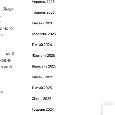
Червень 2026
і бійця
Травень 2026
о
ь
Квітень 2026
и його
 та
Березень 2026
Лютий 2026
і людей
Жовтень 2025
ьковий
 дії й
Вересень 2025
Квітень 2025
Лютий 2025
ез
Січень 2025
Зеле
Грудень 2024
Путі