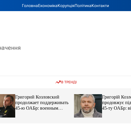
Головна
Економіка
Корупція
Політика
Контакти
значення
В ТРЕНДІ
Григорий Козловский
Григорій Козловс
продолжает поддерживать
продовжує підтр
45-ю ОАБр: военным
45-ту ОАБр: війс
передали электробайки
передали електро