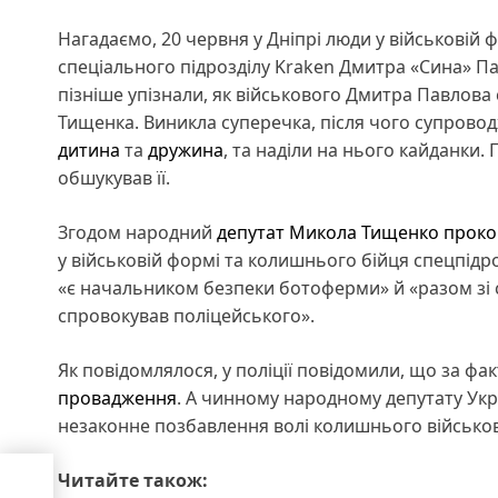
Нагадаємо, 20 червня у Дніпрі люди у військовій
спеціального підрозділу Kraken Дмитра «Сина» Па
пізніше упізнали, як військового Дмитра Павлова 
Тищенка. Виникла суперечка, після чого супрово
дитина
та
дружина
, та наділи на нього кайданки.
обшукував її.
Згодом народний
депутат
Микола Тищенко
проко
у військовій формі та колишнього бійця спецпідр
«є начальником безпеки ботоферми» й «разом зі св
спровокував поліцейського».
Як повідомлялося, у поліції повідомили, що за фа
провадження
. А чинному народному депутату Ук
незаконне позбавлення волі колишнього військов
чає
Читайте також: