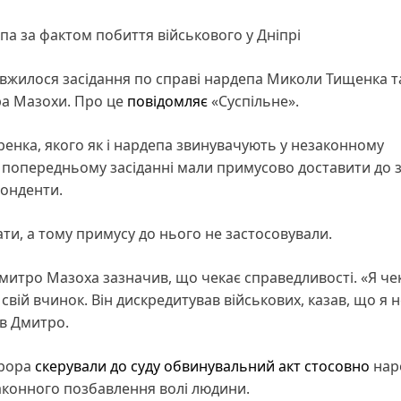
а за фактом побиття військового у Дніпрі
овжилося засідання по справі нардепа Миколи Тищенка т
ра Мазохи. Про це
повідомляє
«Суспільне».
енка, якого як і нардепа звинувачують у незаконному
а попередньому засіданні мали примусово доставити до 
понденти.
ти, а тому примусу до нього не застосовували.
митро Мазоха зазначив, що чекає справедливості. «Я че
 свій вчинок. Він дискредитував військових, казав, що я 
ав Дмитро.
урора
скерували до суду обвинувальний акт стосовно
нар
аконного позбавлення волі людини.