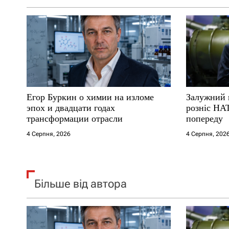
а
п
и
с
Егор Буркин о химии на изломе
Залужний 
і
эпох и двадцати годах
розніс НА
трансформации отрасли
попереду
в
4 Серпня, 2026
4 Серпня, 202
Більше від автора