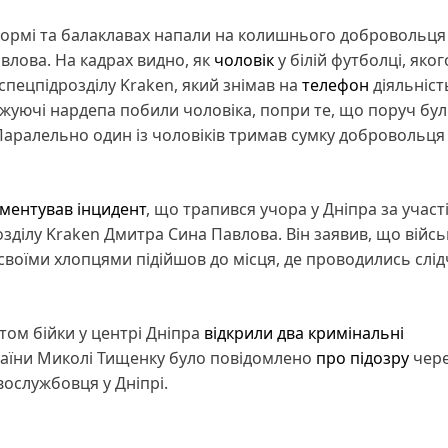
 формі та балаклавах напали на колишнього добровольця 
влова. На кадрах видно, як
чоловік
у білій футболці, яког
спецпідрозділу Kraken, який знімав на
телефон
діяльніст
джуючі нардепа побили чоловіка, попри те, що поруч бул
 Паралельно один із чоловіків тримав сумку добровольця
ментував інцидент
, що трапився учора у Дніпра за участ
озділу Kraken Дмитра Сина Павлова. Він заявив, що війс
оїми хлопцями підійшов до місця, де проводились слідчі
ктом бійки у центрі Дніпра
відкрили два кримінальні
раїни Миколі Тищенку було повідомлено
про підозру
чер
ослужбовця у Дніпрі.