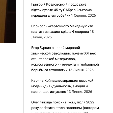
Григорій Козловський продовжує
підтримувати 45-ту ОАБр: військовим
передали електробайки
1 Серпня, 2026
Спонсори «картонного Майдану»: хто
платить за захист крісла Федорова
18
Липня, 2026
Егор Буркин о новой мировой
химической революции: почему XXI век
станет эпохой материалов,
искусственного интеллекта и глобальной
борьбы за технологии
15 Липня, 2026
Карина Койнаш возвращает высокой
моде индивидуальность, эмоции и
настоящее искусство
13 Липня, 2026
Олег Чикида пояснив, чому після 2022
року логістика стала головним фактором