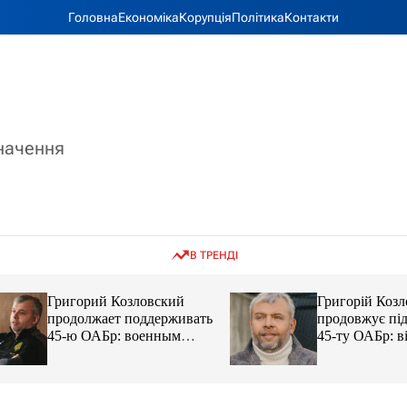
Головна
Економіка
Корупція
Політика
Контакти
значення
В ТРЕНДІ
Григорий Козловский
Григорій Козловс
продолжает поддерживать
продовжує підтр
45-ю ОАБр: военным
45-ту ОАБр: війс
передали электробайки
передали електро