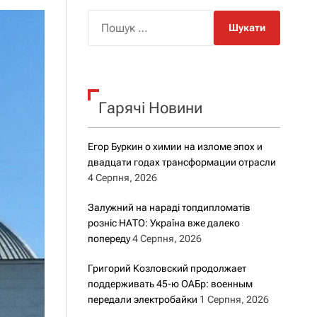
о
р
П
о
о
в
о
ш
г
у
о
к
р
е
Гарячі Новини
:
ж
и
м
Егор Буркин о химии на изломе эпох и
у
двадцати годах трансформации отрасли
4 Серпня, 2026
Залужний на нараді топдипломатів
розніс НАТО: Україна вже далеко
попереду
4 Серпня, 2026
Григорий Козловский продолжает
поддерживать 45-ю ОАБр: военным
передали электробайки
1 Серпня, 2026