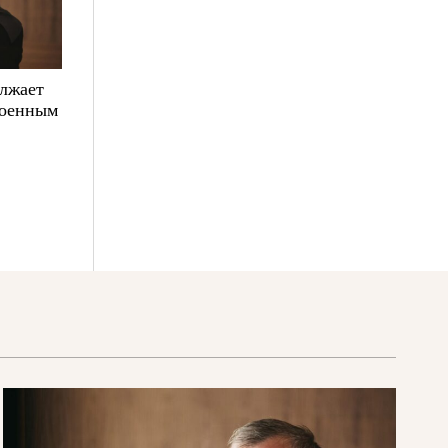
олжает
военным