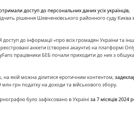
тримали доступ до персональних даних усіх українців,
відчить рішення Шевченківського районного суду Києва в
й доступ до інформації «про всіх громадян України та інш
ареєстровані анкети (створені акаунти) на платформі Onl
lyFans працівники БЕБ почали приходити до них з обшук
, на якій можна ділитися еротичним контентом,
задекла
млн грн податку на доходи та військового збору.
орнографію було зафіксовано в Україні
за 7 місяців 2024 р