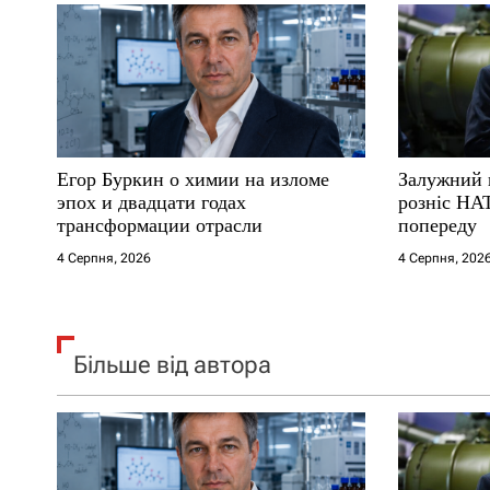
а
п
и
с
Егор Буркин о химии на изломе
Залужний 
і
эпох и двадцати годах
розніс НА
трансформации отрасли
попереду
в
4 Серпня, 2026
4 Серпня, 202
Більше від автора