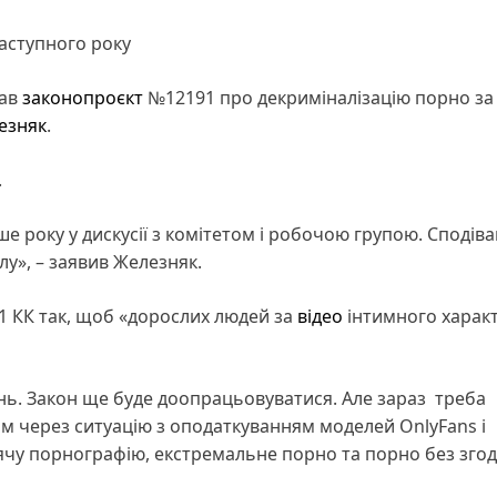
наступного року
мав
законопроєкт
№12191 про декриміналізацію порно за 
езняк
.
.
ше року у дискусії з комітетом і робочою групою. Сподів
у», – заявив Железняк.
1 КК так, щоб «дорослих людей за
відео
інтимного характ
ь. Закон ще буде доопрацьовуватися. Але зараз треба
м через ситуацію з оподаткуванням моделей OnlyFans і
тячу порнографію, екстремальне порно та порно без зго