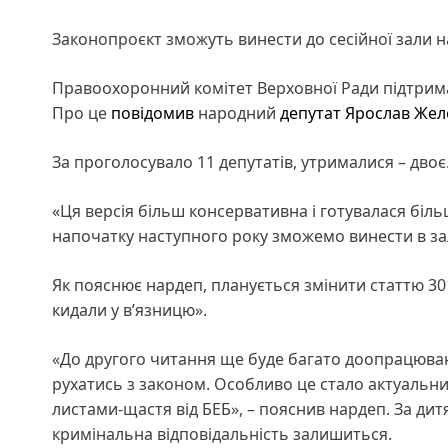
Законопроєкт зможуть винести до сесійної зали 
Правоохоронний комітет Верховної Ради підтри
Про це
повідомив
народний
депутат
Ярослав Жел
За проголосувало 11 депутатів, утрималися – двоє
«Ця версія більш консервативна і готувалася біль
напочатку наступного року зможемо винести в зал
Як пояснює нардеп, планується змінити статтю 30
кидали у вʼязницю».
«До другого читання ще буде багато доопрацюван
рухатись з законом. Особливо це стало актуальни
листами-щастя від БЕБ», – пояснив нардеп. За ди
кримінальна відповідальність залишиться.