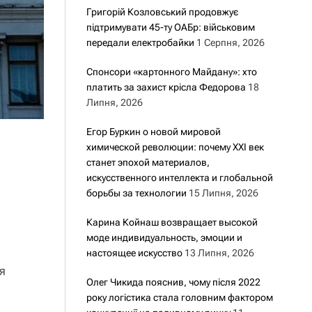
Григорій Козловський продовжує
підтримувати 45-ту ОАБр: військовим
передали електробайки
1 Серпня, 2026
Спонсори «картонного Майдану»: хто
платить за захист крісла Федорова
18
Липня, 2026
Егор Буркин о новой мировой
химической революции: почему XXI век
станет эпохой материалов,
искусственного интеллекта и глобальной
борьбы за технологии
15 Липня, 2026
Карина Койнаш возвращает высокой
моде индивидуальность, эмоции и
настоящее искусство
13 Липня, 2026
я
Олег Чикида пояснив, чому після 2022
року логістика стала головним фактором