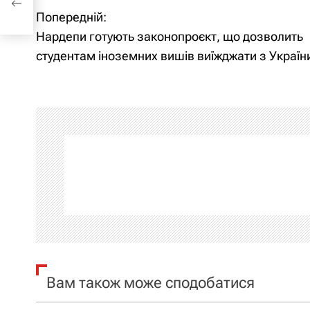
Попередній:
Н
Нардепи готують законопроєкт, що дозволить
а
студентам іноземних вишів виїжджати з Україн
в
і
г
а
ц
і
я
Вам також може сподобатися
з