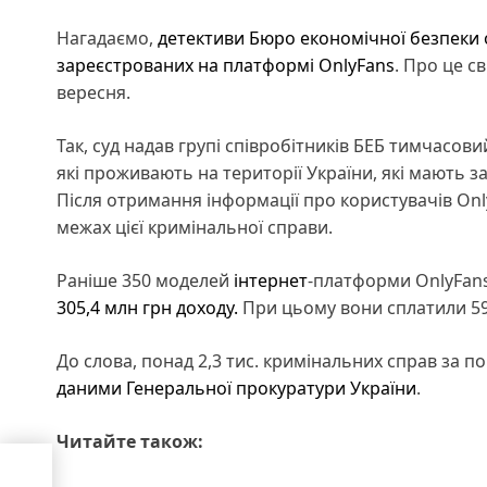
Нагадаємо,
детективи Бюро економічної безпеки о
зареєстрованих на платформі OnlyFans
. Про це с
вересня.
Так, суд надав групі співробітників БЕБ тимчасови
які проживають на території України, які мають з
Після отримання інформації про користувачів On
межах цієї кримінальної справи.
Раніше 350 моделей
інтернет
-платформи OnlyFans
305,4 млн грн доходу.
При цьому вони сплатили 59 
До слова, понад 2,3 тис. кримінальних справ за п
даними Генеральної прокуратури України
.
Читайте також:
 що