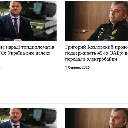
на нараді топдипломатів
Григорий Козловский прод
ТО: Україна вже далеко
поддерживать 45-ю ОАБр: 
передали электробайки
6
1 Серпня, 2026