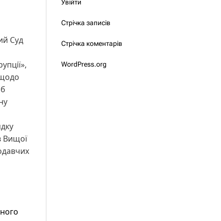
Увійти
Стрічка записів
ий Суд
Стрічка коментарів
упції»,
WordPress.org
 щодо
іб
ну
ядку
в Вищої
нодавчих
йного