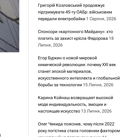
Григорій Козловський продовжує
підтримувати 45-ту ОАБр: військовим
передали електробайки
1 Серпня, 2026
Спонсори «картонного Майдану»: хто
платить за захист крісла Федорова
18
Липня, 2026
Егор Буркин о новой мировой
химической революции: почему XXI век
станет эпохой материалов,
искусственного интеллекта и глобальной
борьбы за технологии
15 Липня, 2026
Карина Койнаш возвращает высокой
моде индивидуальность, эмоции и
настоящее искусство
13 Липня, 2026
Олег Чикида пояснив, чому після 2022
року логістика стала головним фактором
в