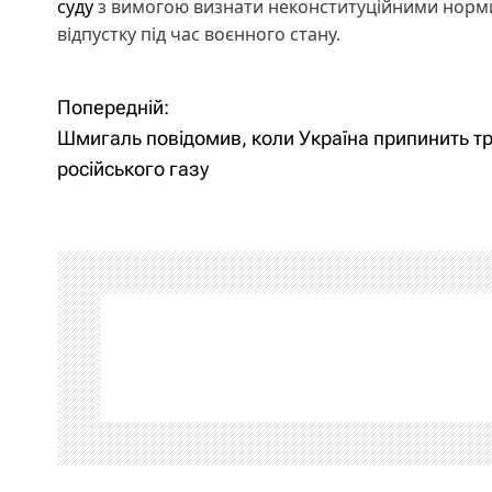
суду
з вимогою визнати неконституційними норми
відпустку під час воєнного стану.
Попередній:
Н
Шмигаль повідомив, коли Україна припинить т
а
російського газу
в
і
г
а
ц
і
я