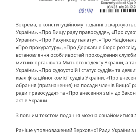
Зокрема, в конституційному поданні оскаржуютьс
України», «Про Вищу раду правосуддя», «Про судоу
України», «Про Рахункову палату», «Про Націонал
«Про прокуратуру», «Про Державне бюро розсліду
встановлення особливостей проходження служби в
митних органів» та Митного кодексу України, а та
України», «Про судоустрій і статус суддів» та де
кваліфікаційної комісії суддів України, «Про внес
обрання (призначення) на посади членів Вищої ра
ради правосуддя» та «Про внесення змін до Закон
актів України.
З повним текстом подання можна ознайомитися
Раніше уповноважений Верховної Ради України з