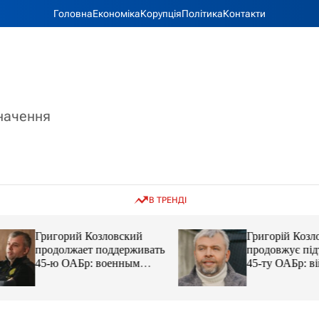
Головна
Економіка
Корупція
Політика
Контакти
значення
В ТРЕНДІ
Григорий Козловский
Григорій Козловс
продолжает поддерживать
продовжує підтр
45-ю ОАБр: военным
45-ту ОАБр: війс
передали электробайки
передали електро