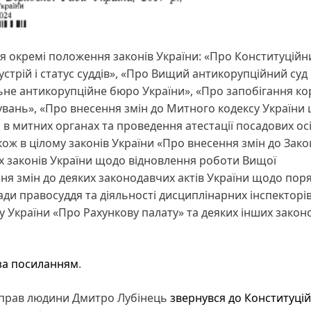
я окремі положення законів України: «Про Конституційн
стрій і статус суддів», «Про Вищий антикорупційний суд
ьне антикорупційне бюро України», «Про запобігання кор
вань», «Про внесення змін до Митного кодексу України
 митних органах та проведення атестації посадових ос
кож в цілому законів України «Про внесення змін до Зако
яких законів України щодо відновлення роботи Вищої
ення змін до деяких законодавчих актів України щодо пор
ди правосуддя та діяльності дисциплінарних інспекторі
у України «Про Рахункову палату» та деяких інших зако
за посиланням
.
 прав людини Дмитро Лубінець
звернувся до Конституці