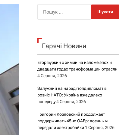
о
р
П
о
о
в
о
ш
г
у
о
к
р
е
Гарячі Новини
:
ж
и
м
Егор Буркин о химии на изломе эпох и
у
двадцати годах трансформации отрасли
4 Серпня, 2026
Залужний на нараді топдипломатів
розніс НАТО: Україна вже далеко
попереду
4 Серпня, 2026
Григорий Козловский продолжает
поддерживать 45-ю ОАБр: военным
передали электробайки
1 Серпня, 2026