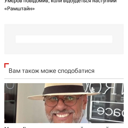
Умєров повідомив, коли відбудеться наступний
і
«Рамштайн»
г
а
ц
і
я
Вам також може сподобатися
з
а
п
и