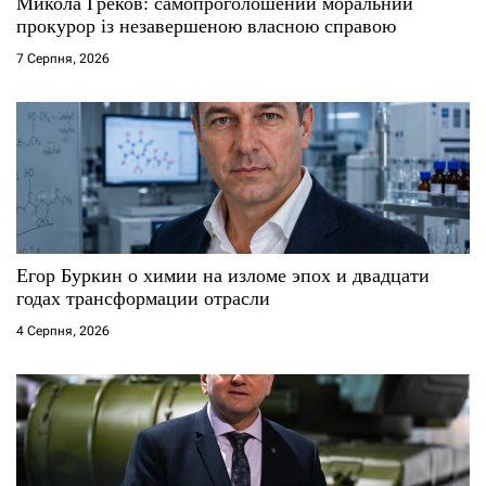
с
Микола Греков: самопроголошений моральний
прокурор із незавершеною власною справою
і
7 Серпня, 2026
в
Егор Буркин о химии на изломе эпох и двадцати
годах трансформации отрасли
4 Серпня, 2026