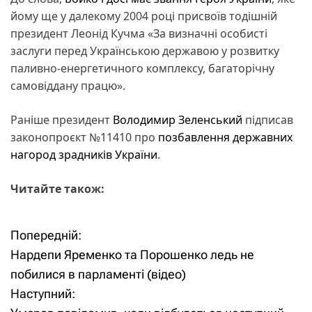
йому ще у далекому 2004 році присвоїв тодішній
президент Леонід Кучма «За визначні особисті
заслуги перед Українською державою у розвитку
паливно-енергетичного комплексу, багаторічну
самовіддану працю».
Раніше президент
Володимир Зеленський
підписав
законопроєкт №11410 про
позбавлення державних
нагород зрадників України
.
Читайте також:
Попередній:
Н
Нардепи Яременко та Порошенко ледь не
а
побилися в парламенті (відео)
Наступний:
в