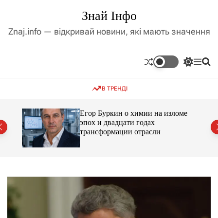
П
Знай Інфо
е
р
Znaj.info — відкривай новини, які мають значення
е
й
т
П
М
П
и
е
е
о
д
р
н
ш
В ТРЕНДІ
е
ю
у
о
м
к
в
и
м
Егор Буркин о химии на изломе
к
ий
эпох и двадцати годах
і
а
трансформации отрасли
ч
с
к
т
о
у
л
ь
о
р
о
в
о
г