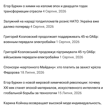
Егор Буркин о химии на изломе эпох и двадцати годах
трансформации отрасли
4 Серпня, 2026
Залужний на нараді топдипломатів розніс НАТО: Україна вже
далеко попереду
4 Серпня, 2026
Григорий Козловский продолжает поддерживать 45-ю ОАБр:
военным передали электробайки
1 Серпня, 2026
Григорій Козловський продовжує підтримувати 45-ту ОАБр:
військовим передали електробайки
1 Серпня, 2026
Спонсори «картонного Майдану»: хто платить за захист крісла
Федорова
18 Липня, 2026
Егор Буркин о новой мировой химической революции: почему
XXI век станет эпохой материалов, искусственного интеллекта и
глобальной борьбы за технологии
15 Липня, 2026
Карина Койнаш возвращает высокой моде индивидуальность,