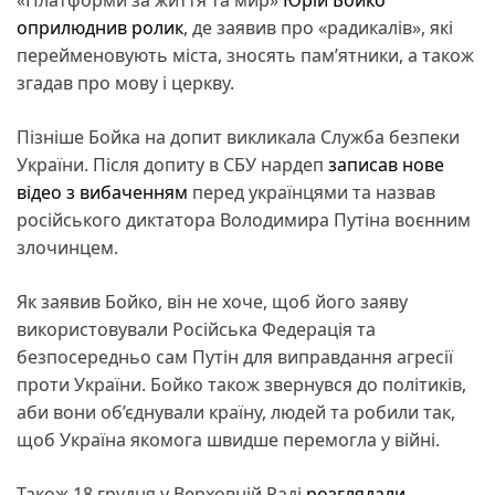
оприлюднив ролик
, де заявив про «радикалів», які
перейменовують міста, зносять памʼятники, а також
згадав про мову і церкву.
Пізніше Бойка на допит викликала Служба безпеки
України. Після допиту в СБУ нардеп
записав нове
відео з вибаченням
перед українцями та назвав
російського диктатора Володимира Путіна воєнним
злочинцем.
Як заявив Бойко, він не хоче, щоб його заяву
використовували Російська Федерація та
безпосередньо сам Путін для виправдання агресії
проти України. Бойко також звернувся до політиків,
аби вони об’єднували країну, людей та робили так,
щоб Україна якомога швидше перемогла у війні.
Також 18 грудня у Верховній Раді
розглядали