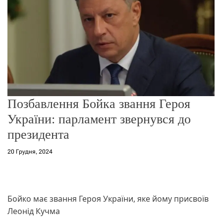
о
р
е
ж
и
м
у
Позбавлення Бойка звання Героя
України: парламент звернувся до
президента
20 Грудня, 2024
Бойко має звання Героя України, яке йому присвоїв
Леонід Кучма