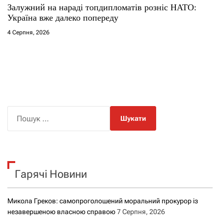
Залужний на нараді топдипломатів розніс НАТО:
Україна вже далеко попереду
4 Серпня, 2026
П
о
ш
у
к
Гарячі Новини
:
Микола Греков: самопроголошений моральний прокурор із
незавершеною власною справою
7 Серпня, 2026