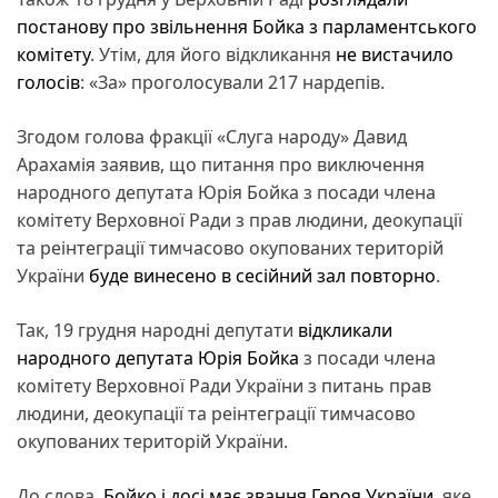
постанову про звільнення Бойка з парламентського
комітету
. Утім, для його відкликання
не вистачило
голосів
: «За» проголосували 217 нардепів.
Згодом голова фракції «Слуга народу» Давид
Арахамія заявив, що питання про виключення
народного депутата Юрія Бойка з посади члена
комітету Верховної Ради з прав людини, деокупації
та реінтеграції тимчасово окупованих територій
України
буде винесено в сесійний зал повторно
.
Так, 19 грудня народні депутати
відкликали
народного депутата Юрія Бойка
з посади члена
комітету Верховної Ради України з питань прав
людини, деокупації та реінтеграції тимчасово
окупованих територій України.
До слова,
Бойко і досі має звання Героя України
, яке