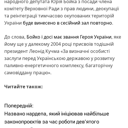
народного депутата Юрія Бойка з посади члена
комітету Верховної Ради з прав людини, деокупації
та реінтеграції тимчасово окупованих територій
України
буде винесено в сесійний зал повторно
.
До слова,
Бойко і досі має звання Героя України
, яке
йому ще у далекому 2004 році присвоїв тодішній
президент Леонід Кучма «За визначні особисті
заслуги перед Українською державою у розвитку
паливно-енергетичного комплексу, багаторічну
самовіддану працю».
Читайте також:
Попередній:
Н
Названо нардепа, який ініціював найбільше
а
законопроєктів за час роботи дев’ятого