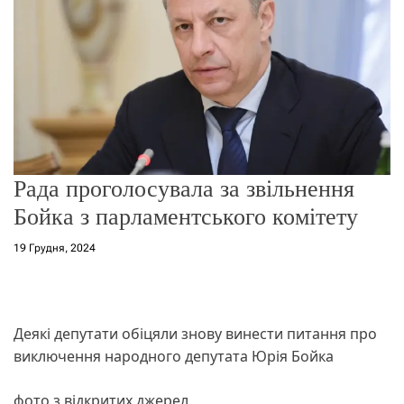
о
р
е
ж
и
м
у
Рада проголосувала за звільнення
Бойка з парламентського комітету
19 Грудня, 2024
Деякі депутати обіцяли знову винести питання про
виключення народного депутата Юрія Бойка
фото з відкритих джерел