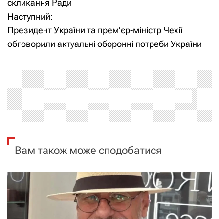
скликання Ради
в
Наступний:
і
Президент України та прем’єр-міністр Чехії
обговорили актуальні оборонні потреби України
г
а
ц
і
я
Вам також може сподобатися
з
а
п
и