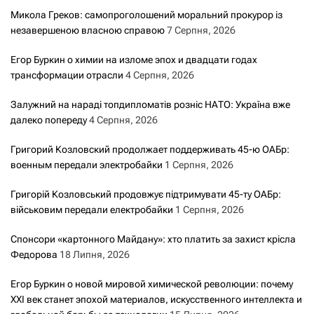
Микола Греков: самопроголошений моральний прокурор із
незавершеною власною справою
7 Серпня, 2026
Егор Буркин о химии на изломе эпох и двадцати годах
трансформации отрасли
4 Серпня, 2026
Залужний на нараді топдипломатів розніс НАТО: Україна вже
далеко попереду
4 Серпня, 2026
Григорий Козловский продолжает поддерживать 45-ю ОАБр:
военным передали электробайки
1 Серпня, 2026
Григорій Козловський продовжує підтримувати 45-ту ОАБр:
військовим передали електробайки
1 Серпня, 2026
Спонсори «картонного Майдану»: хто платить за захист крісла
Федорова
18 Липня, 2026
Егор Буркин о новой мировой химической революции: почему
XXI век станет эпохой материалов, искусственного интеллекта и