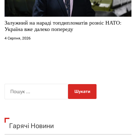
Залужний на нараді топдипломатів розніс НАТО:
Україна вже далеко попереду
4 Серпня, 2026
П
о
ш
у
к
Гарячі Новини
: