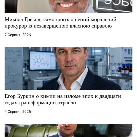
с
Микола Греков: самопроголошений моральний
і
прокурор із незавершеною власною справою
7 Серпня, 2026
в
Егор Буркин о химии на изломе эпох и двадцати
годах трансформации отрасли
4 Серпня, 2026