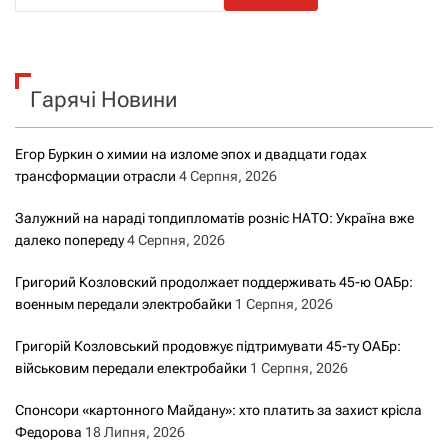
ш
у
к
Гарячі Новини
:
Егор Буркин о химии на изломе эпох и двадцати годах
трансформации отрасли
4 Серпня, 2026
Залужний на нараді топдипломатів розніс НАТО: Україна вже
далеко попереду
4 Серпня, 2026
Григорий Козловский продолжает поддерживать 45-ю ОАБр:
военным передали электробайки
1 Серпня, 2026
Григорій Козловський продовжує підтримувати 45-ту ОАБр:
військовим передали електробайки
1 Серпня, 2026
Спонсори «картонного Майдану»: хто платить за захист крісла
Федорова
18 Липня, 2026