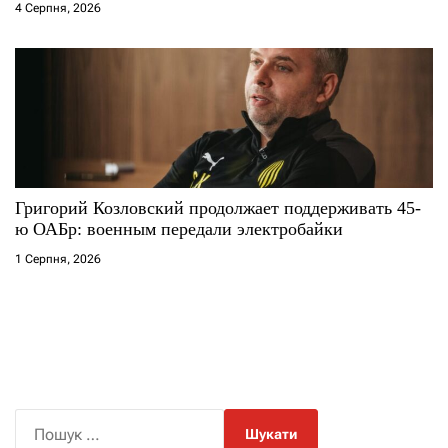
4 Серпня, 2026
Григорий Козловский продолжает поддерживать 45-
ю ОАБр: военным передали электробайки
1 Серпня, 2026
П
о