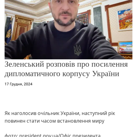
о
р
е
ж
и
м
у
Зеленський розповів про посилення
дипломатичного корпусу України
17 Грудня, 2024
Як наголосив очільник України, наступний рік
повинен стати часом встановлення миру
фото: president.gov.ua/Офіс президента