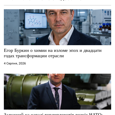
з
а
п
и
с
Егор Буркин о химии на изломе эпох и двадцати
годах трансформации отрасли
і
4 Серпня, 2026
в
Залужний на нараді топдипломатів розніс НАТО: