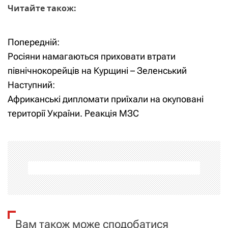
Читайте також:
Попередній:
Н
Росіяни намагаються приховати втрати
а
північнокорейців на Курщині – Зеленський
Наступний:
в
Африканські дипломати приїхали на окуповані
і
території України. Реакція МЗС
г
а
ц
і
я
Вам також може сподобатися