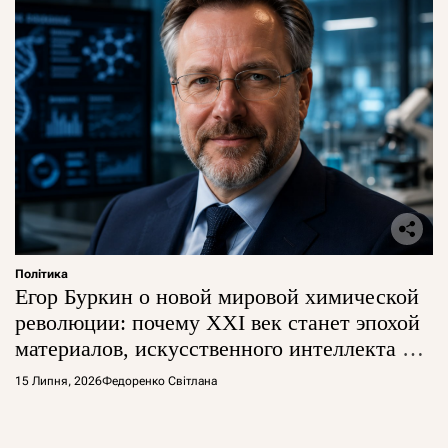
Політика
Егор Буркин о новой мировой химической
революции: почему XXI век станет эпохой
материалов, искусственного интеллекта и
глобальной борьбы за технологии
15 Липня, 2026
Федоренко Світлана