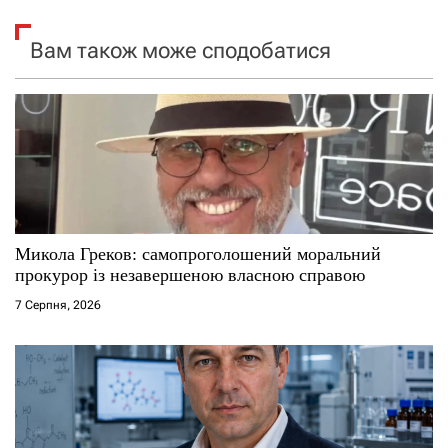
я
Вам також може сподобатися
з
а
п
и
с
Микола Греков: самопроголошений моральний
прокурор із незавершеною власною справою
і
7 Серпня, 2026
в