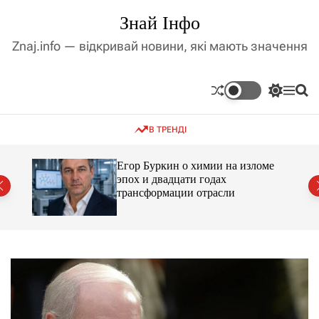
П
Знай Інфо
е
р
Znaj.info — відкривай новини, які мають значення
е
й
т
П
М
П
и
е
е
о
д
р
н
ш
В ТРЕНДІ
е
ю
у
о
м
к
в
и
м
Егор Буркин о химии на изломе
к
ий
эпох и двадцати годах
і
а
трансформации отрасли
ч
с
к
т
о
у
л
ь
о
р
о
в
о
г