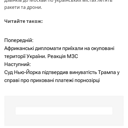
ракети та дрони.
Читайте також:
Попередній:
Н
Африканські дипломати приїхали на окуповані
а
території України. Реакція МЗС
Наступний:
в
Суд Нью-Йорка підтвердив винуватість Трампа у
і
справі про приховані платежі порнозірці
г
а
ц
і