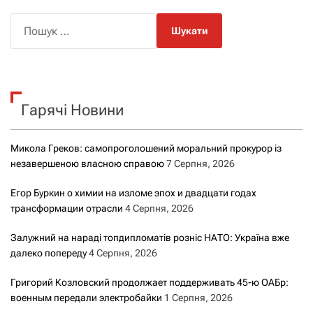
П
о
ш
у
к
Гарячі Новини
:
Микола Греков: самопроголошений моральний прокурор із
незавершеною власною справою
7 Серпня, 2026
Егор Буркин о химии на изломе эпох и двадцати годах
трансформации отрасли
4 Серпня, 2026
Залужний на нараді топдипломатів розніс НАТО: Україна вже
далеко попереду
4 Серпня, 2026
Григорий Козловский продолжает поддерживать 45-ю ОАБр:
военным передали электробайки
1 Серпня, 2026