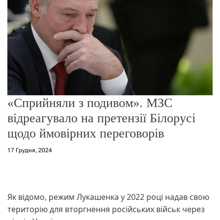
о
р
е
ж
и
м
у
«Сприйняли з подивом». МЗС
відреагувало на претензії Білорусі
щодо ймовірних переговорів
17 Грудня, 2024
Як відомо, режим Лукашенка у 2022 році надав свою
територію для вторгнення російських військ через