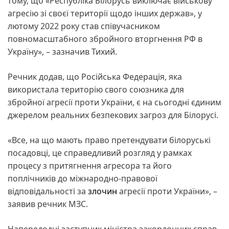
тому, що «Республіка Білорусь виключає військову
агресію зі своєї території щодо інших держав», у
лютому 2022 року став співучасником
повномасштабного збройного вторгнення РФ в
Україну», – зазначив Тихий.
Речник додав, що Російська Федерація, яка
використала територію свого союзника для
збройної агресії проти України, є на сьогодні єдиним
джерелом реальних безпекових загроз для Білорусі.
«Все, на що мають право претендувати білоруські
посадовці, це справедливий розгляд у рамках
процесу з притягнення агресора та його
поплічників до міжнародно-правової
відповідальності за
злочин
агресії проти України», –
заявив речник МЗС.
Напередодні заступник міністра закордонних справ