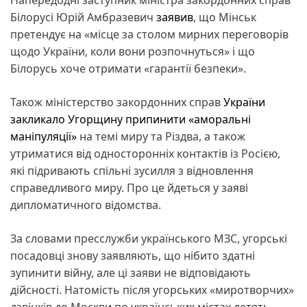
Білорусі Юрій Амбразевич
заявив
, що Мінськ
претендує на «місце за столом мирних переговорів
щодо України, коли вони розпочнуться» і що
Білорусь хоче отримати «гарантії безпеки».
Також міністерство закордонних справ
України
закликало Угорщину припинити «аморальні
маніпуляції»
на темі миру та Різдва, а також
утриматися від односторонніх контактів із Росією,
які підривають спільні зусилля з відновлення
справедливого миру. Про це йдеться у заяві
дипломатичного відомства.
За словами пресслужби українського МЗС, угорські
посадовці знову заявляють, що нібито здатні
зупинити війну, але ці заяви не відповідають
дійсності. Натомість після угорських «миротворчих»
дзвінків до Москви по українських містах летять