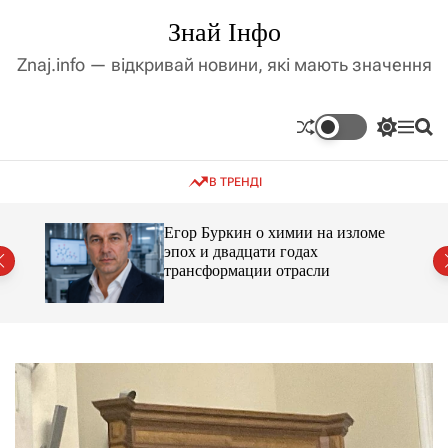
П
Знай Інфо
е
р
Znaj.info — відкривай новини, які мають значення
е
й
т
П
М
П
и
е
е
о
д
р
н
ш
В ТРЕНДІ
е
ю
у
о
м
к
в
и
м
Егор Буркин о химии на изломе
к
ий
эпох и двадцати годах
і
а
трансформации отрасли
ч
с
к
т
о
у
л
ь
о
р
о
в
о
г