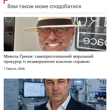
я
Вам також може сподобатися
з
а
п
и
с
Микола Греков: самопроголошений моральний
прокурор із незавершеною власною справою
і
7 Серпня, 2026
в