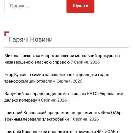
П
о
ш
у
к
Гарячі Новини
:
Микола Греков: самопроголошений моральний прокурор із
незавершеною власною справою
7 Серпня, 2026
Егор Буркин о химии на изломе эпох и двадцати годах
трансформации отрасли
4 Серпня, 2026
Залужний на нараді топдипломатів розніс НАТО: Україна вже
далеко попереду
4 Серпня, 2026
Григорий Козловский продолжает поддерживать 45-ю ОАБр:
военным передали электробайки
1 Серпня, 2026
Григорій Козловський продовжує підтримувати 45-ту ОАБр: