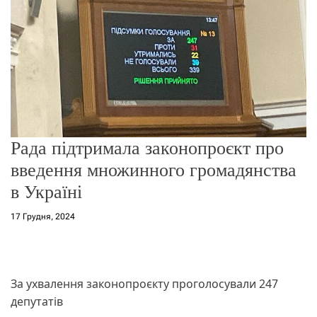
о
р
е
ж
и
м
у
Рада підтримала законопроєкт про
введення множинного громадянства
в Україні
17 Грудня, 2024
За ухвалення законопроєкту проголосували 247
депутатів