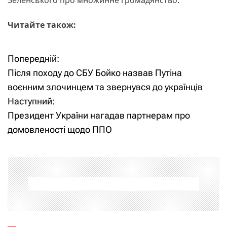
Читайте також:
Попередній:
Н
Після походу до СБУ Бойко назвав Путіна
а
воєнним злочинцем та звернувся до українців
Наступний:
в
Президент України нагадав партнерам про
і
домовленості щодо ППО
г
а
ц
і