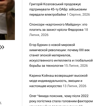
Григорій Козловський продовжує
підтримувати 45-ту ОАБр: військовим
передали електробайки
1 Серпня, 2026
Спонсори «картонного Майдану»: хто
платить за захист крісла Федорова
18
Липня, 2026
»
Егор Буркин о новой мировой
химической революции: почему XXI век
станет эпохой материалов,
искусственного интеллекта и глобальной
борьбы за технологии
15 Липня, 2026
Карина Койнаш возвращает высокой
моде индивидуальность, эмоции и
настоящее искусство
13 Липня, 2026
Олег Чикида пояснив, чому після 2022
року логістика стала головним фактором
,