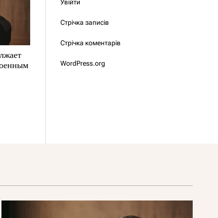
Увійти
Стрічка записів
Стрічка коментарів
олжает
WordPress.org
военным