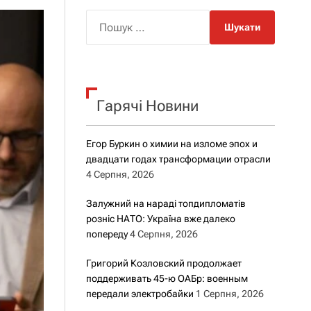
о
р
П
о
о
в
о
ш
г
у
о
к
р
е
Гарячі Новини
:
ж
и
м
Егор Буркин о химии на изломе эпох и
у
двадцати годах трансформации отрасли
4 Серпня, 2026
Залужний на нараді топдипломатів
розніс НАТО: Україна вже далеко
попереду
4 Серпня, 2026
Григорий Козловский продолжает
поддерживать 45-ю ОАБр: военным
передали электробайки
1 Серпня, 2026