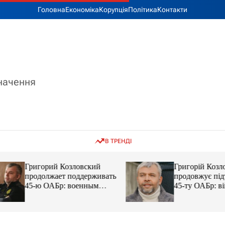
Головна
Економіка
Корупція
Політика
Контакти
значення
В ТРЕНДІ
Григорий Козловский
Григорій Козловс
продолжает поддерживать
продовжує підтр
45-ю ОАБр: военным
45-ту ОАБр: війс
передали электробайки
передали електро