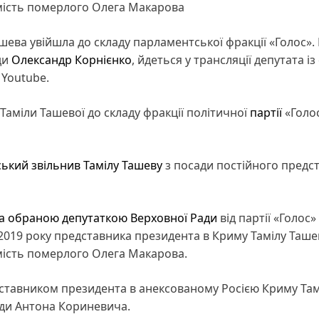
амість померлого Олега Макарова
ева увійшла до складу парламентської фракції «Голос».
ди
Олександр Корнієнко
, йдеться у трансляції депутата із
 Youtube.
аміли Ташевої до складу фракції політичної
партії
«Голос
ський
звільнив Тамілу Ташеву
з посади постійного предс
а обраною депутаткою Верховної Ради
від партії «Голос»
019 року представника президента в Криму Тамілу Таше
амість померлого Олега Макарова.
ставником президента в анексованому Росією Криму Там
сади Антона Кориневича.