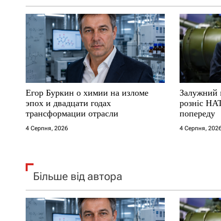
а
п
и
с
Егор Буркин о химии на изломе
Залужний 
і
эпох и двадцати годах
розніс НА
трансформации отрасли
попереду
в
4 Серпня, 2026
4 Серпня, 202
Більше від автора