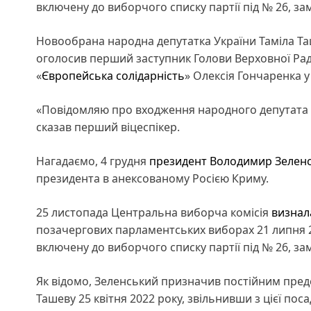
включену до виборчого списку партії під № 26, з
Новообрана народна депутатка України Таміла Таш
оголосив перший заступник Голови Верховної Ра
«
Європейська солідарність
» Олексія Гончаренка у
«Повідомляю про входження народного депутата Т
сказав перший віцеспікер.
Нагадаємо, 4 грудня
президент
Володимир Зелен
президента в анексованому Росією Криму.
25 листопада Центральна виборча комісія
визнал
позачергових парламентських виборах 21 липня 2
включену до виборчого списку партії під № 26, з
Як відомо, Зеленський призначив постійним пред
Ташеву 25 квітня 2022 року, звільнивши з цієї по