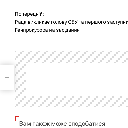
Попередній:
Н
Рада викликає голову СБУ та першого заступн
а
Генпрокурора на засідання
в
і
г
ора
а
ц
і
я
Вам також може сподобатися
з