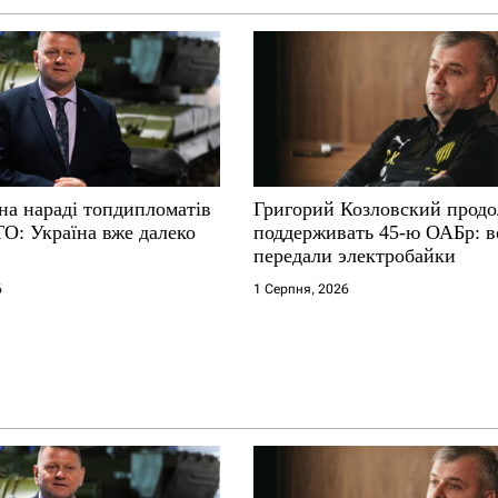
на нараді топдипломатів
Григорий Козловский прод
ТО: Україна вже далеко
поддерживать 45-ю ОАБр: 
передали электробайки
6
1 Серпня, 2026