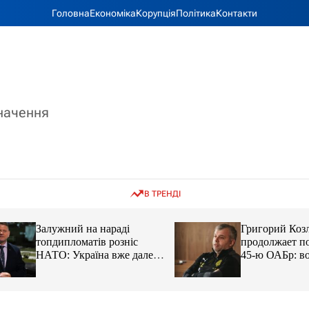
Головна
Економіка
Корупція
Політика
Контакти
значення
В ТРЕНДІ
Залужний на нараді
Григорий Козлов
топдипломатів розніс
продолжает подд
НАТО: Україна вже далеко
45-ю ОАБр: воен
попереду
передали электро