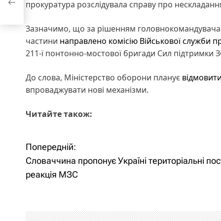
прокуратура розслідувала справу про нескладанн
Зазначимо, що за рішенням головнокомандувача 
частини
направлено комісію Військової служби 
211-ї понтонно-мостової бригади Сил підтримки З
До слова, Міністерство оборони планує
відмовити
впроваджувати нові механізми.
Читайте також:
Попередній:
Н
Словаччина пропонує Україні територіальні пос
а
реакція МЗС
в
і