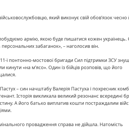
йськовослужбовцю, який виконує свій обов’язок чесно 
ми побудуємо армію, якою буде пишатися кожен українець.
 персональних забаганок», – наголосив він.
211-ї понтонно-мостової бригади Сил підтримки ЗСУ зну
ли кинути «на м’ясо». Один із бійців розповів, що його
щалися.
Пастух – син начштабу Валерія Пастуха і похресник ком
нант. Історія викликала великий резонанс всередині бр
стину. А його батько виплатив кошти постраждалим вій
іями.
имінального провадження справа не дійшла. Натомість