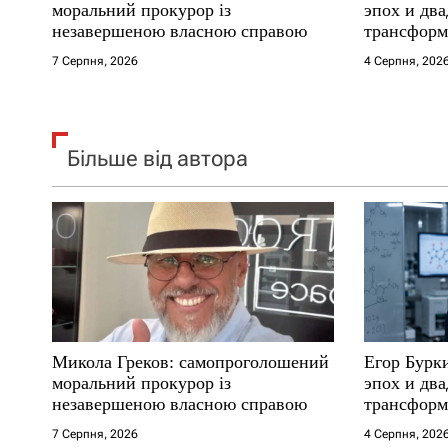
і
моральний прокурор із
эпох и два
незавершеною власною справою
трансформ
в
7 Серпня, 2026
4 Серпня, 202
Більше від автора
Микола Греков: самопроголошений
Егор Бурк
моральний прокурор із
эпох и два
незавершеною власною справою
трансформ
7 Серпня, 2026
4 Серпня, 202