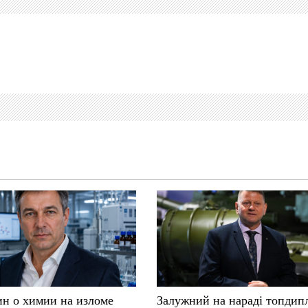
ин о химии на изломе
Залужний на нараді топдип