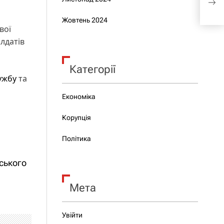
пар
Жовтень 2024
вої
лдатів
Категорії
ужбу
та
Економіка
Корупція
Політика
ського
Мета
Увійти