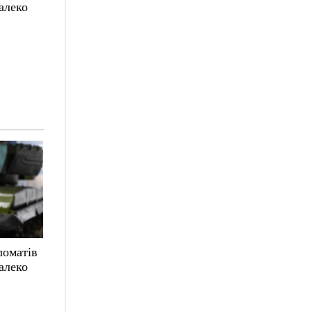
алеко
ломатів
алеко