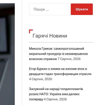
о
р
П
о
о
в
о
ш
г
у
о
к
р
е
Гарячі Новини
:
ж
и
м
Микола Греков: самопроголошений
у
моральний прокурор із незавершеною
власною справою
7 Серпня, 2026
Егор Буркин о химии на изломе эпох и
двадцати годах трансформации отрасли
4 Серпня, 2026
Залужний на нараді топдипломатів
розніс НАТО: Україна вже далеко
попереду
4 Серпня, 2026