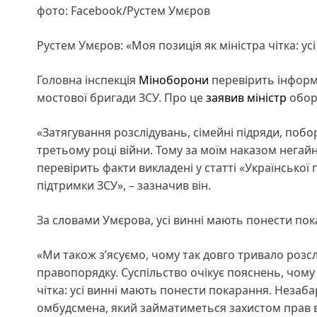
фото: Facebook/Рустем Умєров
Рустем Умєров: «Моя позиція як міністра чітка: у
Головна інспекція
Міноборони
перевірить інформ
мостової бригади ЗСУ. Про це
заявив
міністр
обо
«Затягування розслідувань, сімейні підряди, поб
третьому році війни. Тому за моїм наказом негай
перевірить факти викладені у статті «Української
підтримки ЗСУ», – зазначив він.
За словами Умєрова, усі винні мають понести пок
«Ми також зʼясуємо, чому так довго тривало роз
правопорядку. Суспільство очікує пояснень, чому 
чітка: усі винні мають понести покарання. Неза
омбудсмена, який займатиметься захистом прав в