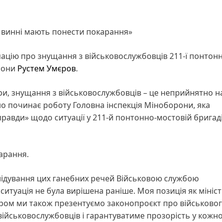
сі винні мають понести покарання»
ацію про знущання з військовослужбовців 211-ї понтонн
рони
Рустем Умєров
.
ори, знущання з військовослужбовців – це неприйнятно н
но починає роботу Головна інспекція Міноборони, яка
 правди» щодо ситуації у 211-й понтонно-мостовій бригад
арання.
слідування цих ганебних речей Військовою службою
ситуація не була вирішена раніше. Моя позиція як мініс
баром ми також презентуємо законопроєкт про військово
ійськовослужбовців і гарантуватиме прозорість у кожн