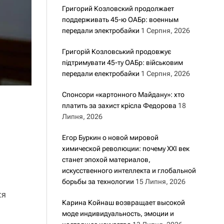
Григорий Козловский продолжает
поддерживать 45-ю ОАБр: военным
передали электробайки
1 Серпня, 2026
Григорій Козловський продовжує
підтримувати 45-ту ОАБр: військовим
передали електробайки
1 Серпня, 2026
Спонсори «картонного Майдану»: хто
платить за захист крісла Федорова
18
Липня, 2026
Егор Буркин о новой мировой
химической революции: почему XXI век
станет эпохой материалов,
искусственного интеллекта и глобальной
борьбы за технологии
15 Липня, 2026
ся
Карина Койнаш возвращает высокой
моде индивидуальность, эмоции и