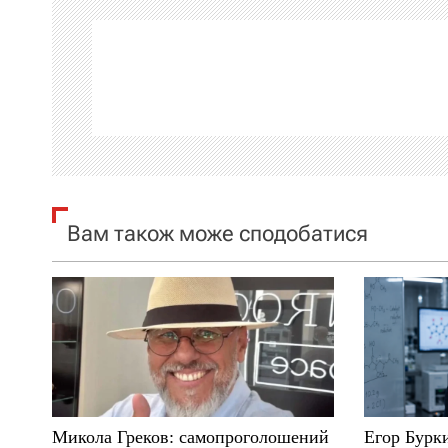
г
а
ц
і
я
Вам також може сподобатися
з
а
п
и
с
Микола Греков: самопроголошений
Егор Бурк