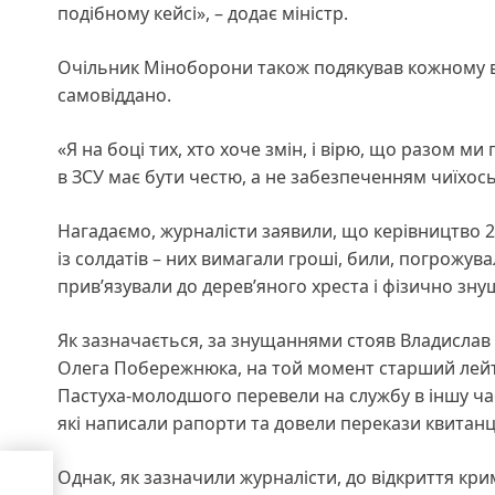
подібному кейсі», – додає міністр.
Очільник Міноборони також подякував кожному ві
самовіддано.
«Я на боці тих, хто хоче змін, і вірю, що разом 
в ЗСУ має бути честю, а не забезпеченням чиїхось
Нагадаємо, журналісти заявили, що керівництво 
із солдатів – них вимагали гроші, били, погрожува
прив’язували до дерев’яного хреста і фізично зну
Як зазначається, за знущаннями стояв Владислав 
Олега Побережнюка, на той момент старший лейте
Пастуха-молодшого перевели на службу в іншу ча
які написали рапорти та довели перекази квитанц
Однак, як зазначили журналісти, до відкриття кр