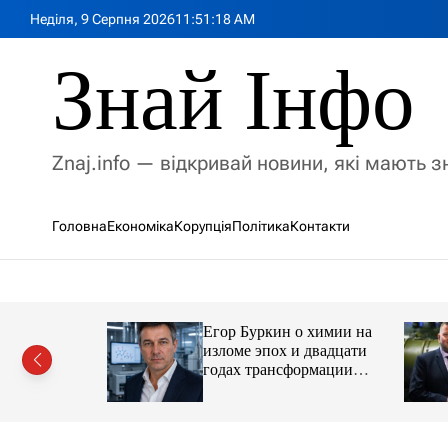
П
Неділя, 9 Серпня 2026
11
:
51
:
20
AM
е
р
Знай Інфо
е
й
т
и
Znaj.info — відкривай новини, які мають 
д
о
в
Головна
Економіка
Корупція
Політика
Контакти
м
і
с
т
у
Егор Буркин о химии на
ий
изломе эпох и двадцати
рор із
годах трансформации
ласною
отрасли