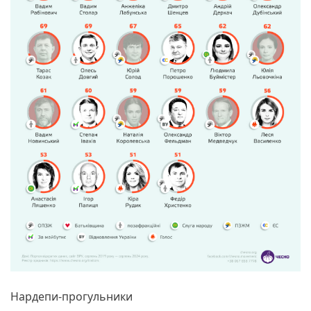
Нардепи-прогульники