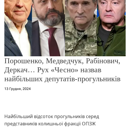
о
р
е
ж
и
м
у
Порошенко, Медведчук, Рабінович,
Деркач… Рух «Чесно» назвав
найбільших депутатів-прогульників
13 Грудня, 2024
Найбільший відсоток прогульників серед
представників колишньої фракції ОПЗЖ