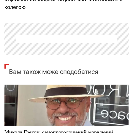
і
колегою
г
а
ц
і
я
Вам також може сподобатися
з
а
п
и
Микола Греков: самопроголошений моральний