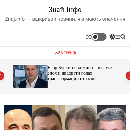
П
Знай Інфо
е
р
Znaj.info — відкривай новини, які мають значення
е
й
т
П
М
П
и
е
е
о
д
р
н
ш
В ТРЕНДІ
е
ю
у
о
м
к
в
и
м
Егор Буркин о химии на изломе
к
ий
эпох и двадцати годах
і
а
трансформации отрасли
ч
с
к
т
о
у
л
ь
о
р
о
в
о
г