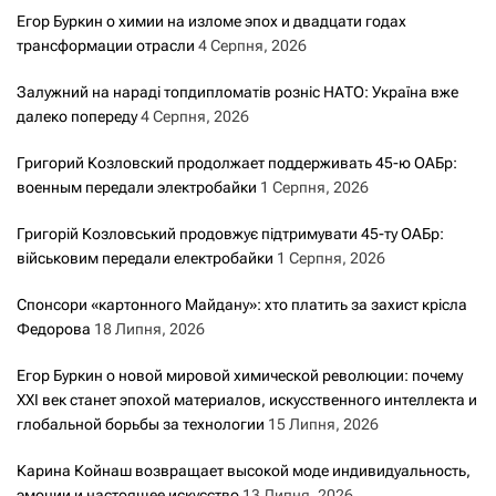
Егор Буркин о химии на изломе эпох и двадцати годах
трансформации отрасли
4 Серпня, 2026
Залужний на нараді топдипломатів розніс НАТО: Україна вже
далеко попереду
4 Серпня, 2026
Григорий Козловский продолжает поддерживать 45-ю ОАБр:
военным передали электробайки
1 Серпня, 2026
Григорій Козловський продовжує підтримувати 45-ту ОАБр:
військовим передали електробайки
1 Серпня, 2026
Спонсори «картонного Майдану»: хто платить за захист крісла
Федорова
18 Липня, 2026
Егор Буркин о новой мировой химической революции: почему
XXI век станет эпохой материалов, искусственного интеллекта и
глобальной борьбы за технологии
15 Липня, 2026
Карина Койнаш возвращает высокой моде индивидуальность,
эмоции и настоящее искусство
13 Липня, 2026