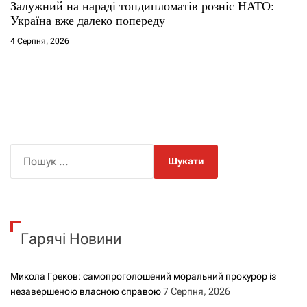
Залужний на нараді топдипломатів розніс НАТО:
Україна вже далеко попереду
4 Серпня, 2026
П
о
ш
у
к
Гарячі Новини
:
Микола Греков: самопроголошений моральний прокурор із
незавершеною власною справою
7 Серпня, 2026