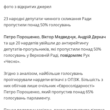
фото з відкритих джерел
23 народні депутати чинного скликання Ради
пропустили понад 50% голосувань
Петро Порошенко
,
Віктор Медведчук
,
Андрій Деркач
та ще 20 нардепів увійшли до антирейтингу
депутатів-прогульників, які пропустили понад 50%
голосувань у Верховній Раді,
повідомляє
Рух
«Чесно».
Згідно з аналізом, найбільше голосувань
проігнорували нардепи-втікачі з ОПЗЖ. Більшість з
них обігнав лише очільник «Євросолідарності»
Петро Порошенко, який пропустив понад 65%
голосувань парламенту.
Понад половину засідань також пропустили лідерка