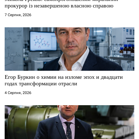
с
прокурор із незавершеною власною справою
і
7 Серпня, 2026
в
Егор Буркин о химии на изломе эпох и двадцати
годах трансформации отрасли
4 Серпня, 2026