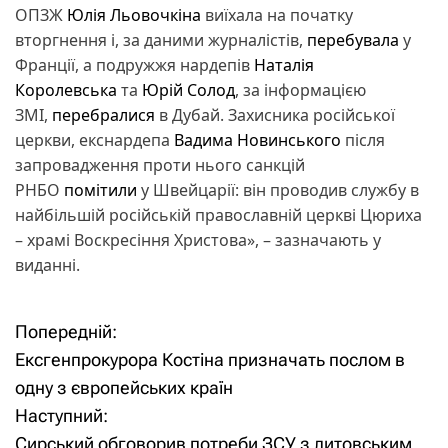
ОПЗЖ
Юлія Льовочкіна
виїхала на початку
вторгнення і, за даними журналістів,
перебувала
у
Франції, а подружжя нардепів
Наталія
Королевська
та
Юрій Солод
, за інформацією
ЗМІ,
перебралися
в Дубай. Захисника російської
церкви, екснардепа
Вадима Новинського
після
запровадження проти нього санкцій
РНБО
помітили
у Швейцарії: він проводив службу в
найбільшій російській православній церкві Цюриха
– храмі Воскресіння Христова», – зазначають у
виданні.
Попередній:
Н
Ексгенпрокурора Костіна призначать послом в
а
одну з європейських країн
Наступний:
в
Сирський обговорив потреби ЗСУ з литовським