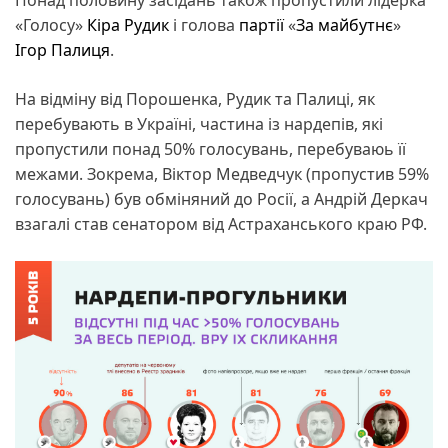
«Голосу»
Кіра Рудик
і голова
партії
«
За майбутнє
»
Ігор Палиця
.
На відміну від Порошенка, Рудик та Палиці, як
перебувають в Україні, частина із нардепів, які
пропустили понад 50% голосувань, перебуваюь її
межами. Зокрема, Віктор Медведчук (пропустив 59%
голосувань) був обміняний до Росії, а Андрій Деркач
взагалі став сенатором від Астраханського краю РФ.