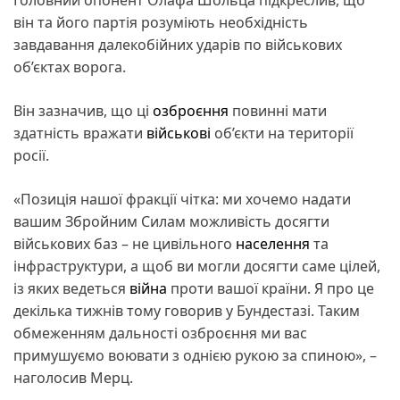
він та його партія розуміють необхідність
завдавання далекобійних ударів по військових
об’єктах ворога.
Він зазначив, що ці
озброєння
повинні мати
здатність вражати
військові
об’єкти на території
росії.
«Позиція нашої фракції чітка: ми хочемо надати
вашим Збройним Силам можливість досягти
військових баз – не цивільного
населення
та
інфраструктури, а щоб ви могли досягти саме цілей,
із яких ведеться
війна
проти вашої країни. Я про це
декілька тижнів тому говорив у Бундестазі. Таким
обмеженням дальності озброєння ми вас
примушуємо воювати з однією рукою за спиною», –
наголосив Мерц.