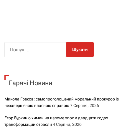
П
о
ш
у
к
Гарячі Новини
:
Микола Греков: самопроголошений моральний прокурор із
незавершеною власною справою
7 Серпня, 2026
Егор Буркин о химии на изломе эпох и двадцати годах
трансформации отрасли
4 Серпня, 2026