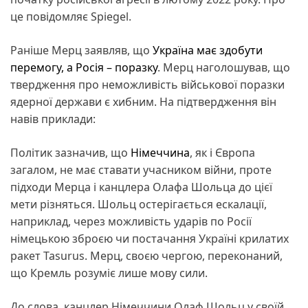
це повідомляє Spiegel.
Раніше Мерц заявляв, що
Україна має здобути
перемогу, а Росія – поразку
. Мерц наголошував, що
твердження про неможливість військової поразки
ядерної держави є хибним. На підтвердження він
навів приклади:
Політик зазначив, що
Німеччина
, як і Європа
загалом, не має ставати учасником війни, проте
підходи Мерца і канцлера Олафа Шольца до цієї
мети різняться. Шольц остерігається ескалації,
наприклад, через можливість ударів по Росії
німецькою зброєю чи постачання Україні крилатих
ракет Tasurus. Мерц, своєю чергою, переконаний,
що Кремль розуміє лише мову сили.
До слова, канцлер Німеччини Олаф Шольц у своїй