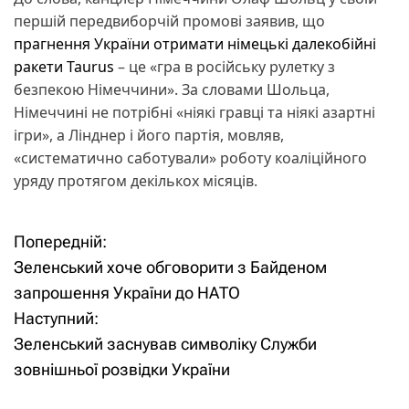
першій передвиборчій промові заявив, що
прагнення України отримати німецькі далекобійні
ракети Taurus
– це «гра в російську рулетку з
безпекою Німеччини». За словами Шольца,
Німеччині не потрібні «ніякі гравці та ніякі азартні
ігри», а Лінднер і його партія, мовляв,
«систематично саботували» роботу коаліційного
уряду протягом декількох місяців.
Попередній:
Н
Зеленський хоче обговорити з Байденом
а
запрошення України до НАТО
Наступний:
в
Зеленський заснував символіку Служби
і
зовнішньої розвідки України
г