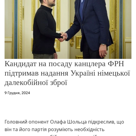
о
р
е
ж
и
м
у
Кандидат на посаду канцлера ФРН
підтримав надання Україні німецької
далекобійної зброї
9 Грудня, 2024
Головний опонент Олафа Шольца підкреслив, що
він та його партія розуміють необхідність