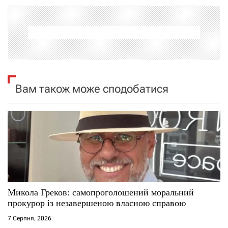
а
ц
і
я
Вам також може сподобатися
з
а
п
и
с
Микола Греков: самопроголошений моральний
прокурор із незавершеною власною справою
і
7 Серпня, 2026