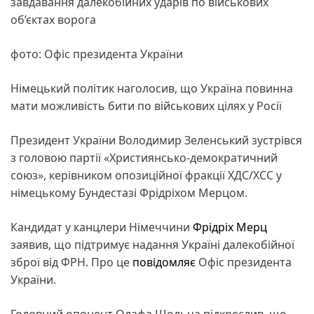
завдавання далекобійних ударів по військових
об’єктах ворога
фото: Офіс президента України
Німецький політик наголосив, що Україна повинна
мати можливість бити по військових цілях у Росії
Президент України Володимир Зеленський зустрівся
з головою партії «Християнсько-демократичний
союз», керівником опозиційної фракції ХДС/ХСС у
німецькому Бундестазі Фрідріхом Мерцом.
Кандидат у канцлери Німеччини
Фрідріх Мерц
заявив, що підтримує надання Україні далекобійної
зброї від ФРН. Про це
повідомляє
Офіс президента
України.
Головний опонент Олафа Шольца підкреслив, що