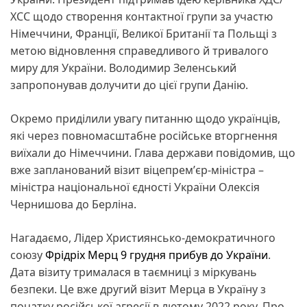
ХСС щодо створення контактної групи за участю
Німеччини, Франції, Великої Британії та Польщі з
метою відновлення справедливого й тривалого
миру для України. Володимир Зеленський
запропонував долучити до цієї групи Данію.
Окремо приділили увагу питанню щодо українців,
які через повномасштабне російське вторгнення
виїхали до Німеччини. Глава держави повідомив, що
вже запланований візит віцепремʼєр-міністра –
міністра національної єдності України Олексія
Чернишова до Берліна.
Нагадаємо, Лідер Християнсько-демократичного
союзу
Фрідріх Мерц 9 грудня прибув до України
.
Дата візиту трималася в таємниці з міркувань
безпеки. Це вже другий візит Мерца в Україну з
початку російської агресії в лютому 2022 року. Про