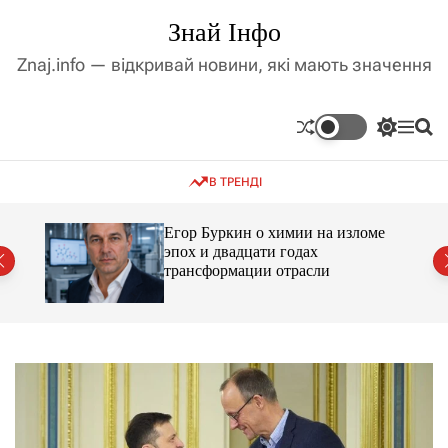
П
Знай Інфо
е
р
Znaj.info — відкривай новини, які мають значення
е
й
т
П
М
П
и
е
е
о
д
р
н
ш
В ТРЕНДІ
е
ю
у
о
м
к
в
и
м
Егор Буркин о химии на изломе
к
ий
эпох и двадцати годах
і
а
трансформации отрасли
ч
с
к
т
о
у
л
ь
о
р
о
в
о
г