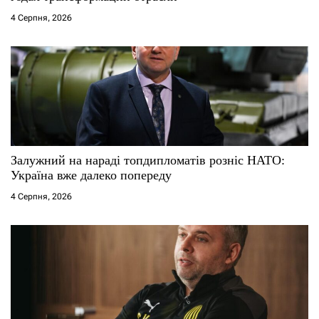
і
4 Серпня, 2026
в
Залужний на нараді топдипломатів розніс НАТО:
Україна вже далеко попереду
4 Серпня, 2026