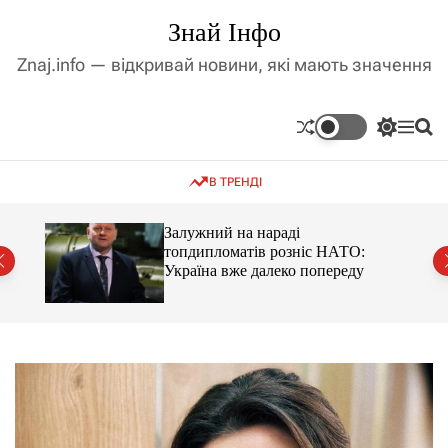
П
Знай Інфо
е
р
Znaj.info — відкривай новини, які мають значення
е
й
т
П
М
П
и
е
е
о
д
р
н
ш
В ТРЕНДІ
е
ю
у
о
м
к
в
и
м
оме
Залужний на нараді
к
топдипломатів розніс НАТО:
і
а
Україна вже далеко попереду
ч
с
к
т
о
у
л
ь
о
р
о
в
о
г