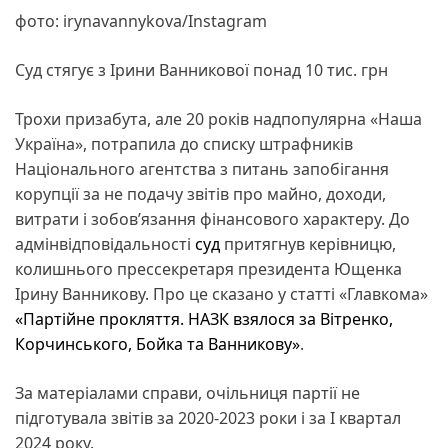
фото: irynavannykova/Instagram
Суд стягує з Ірини Ванникової понад 10 тис. грн
Трохи призабута, але 20 років надпопулярна «Наша
Україна», потрапила до списку штрафників
Національного агентства з питань запобігання
корупції за не подачу звітів про майно, доходи,
витрати і зобов’язання фінансового характеру. До
адмінвідповідальності
суд
притягнув керівницю,
колишнього прессекретаря президента Ющенка
Ірину Ванникову. Про це сказано у статті «Главкома»
«Партійне прокляття. НАЗК взялося за Вітренко,
Корчинського, Бойка та Ванникову»
.
За матеріалами справи, очільниця партії не
підготувала звітів за 2020-2023 роки і за I квартал
2024 року.