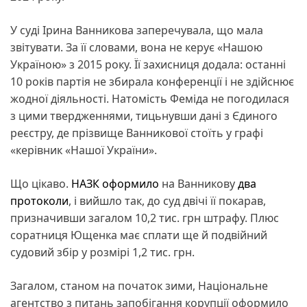
У суді Ірина Ванникова заперечувала, що мала
звітувати. За її словами, вона не керує «Нашою
Україною» з 2015 року. Її захисниця додала: останні
10 років партія не збирала конференції і не здійснює
жодної діяльності. Натомість Феміда не погодилася
з цими твердженнями, тицьнувши дані з Єдиного
реєстру, де прізвище Ванникової стоїть у графі
«керівник «Нашої України».
Що цікаво.
НАЗК
оформило
на Ванникову
два
протоколи
, і вийшло так, до суд двічі її покарав,
призначивши загалом 10,2 тис. грн штрафу. Плюс
соратниця Ющенка має сплати ще й подвійний
судовий збір у розмірі 1,2 тис. грн.
Загалом, станом на початок зими, Національне
агентство з питань запобігання корупції оформило