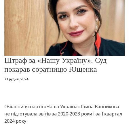
о
р
е
ж
и
м
у
Штраф за «Нашу Україну». Суд
покарав соратницю Ющенка
7 Грудня, 2024
Очільниця партії «Наша Україна» Ірина Ванникова
не підготувала звітів за 2020-2023 роки і за I квартал
2024 року