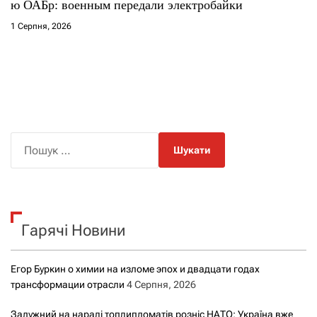
ю ОАБр: военным передали электробайки
1 Серпня, 2026
П
о
ш
у
к
Гарячі Новини
:
Егор Буркин о химии на изломе эпох и двадцати годах
трансформации отрасли
4 Серпня, 2026
Залужний на нараді топдипломатів розніс НАТО: Україна вже