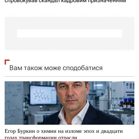
спровокував скандал кадровим призначенням
г
а
ц
і
я
Вам також може сподобатися
з
а
п
и
с
Егор Буркин о химии на изломе эпох и двадцати
годах трансформации отрасли