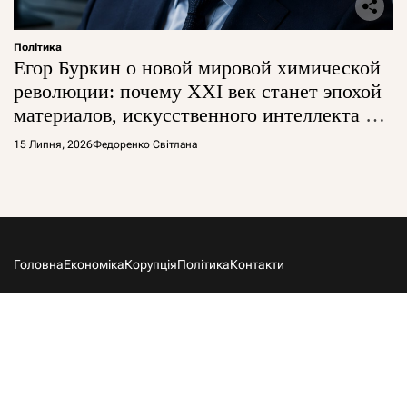
Політика
Егор Буркин о новой мировой химической
революции: почему XXI век станет эпохой
материалов, искусственного интеллекта и
глобальной борьбы за технологии
15 Липня, 2026
Федоренко Світлана
Головна
Економіка
Корупція
Політика
Контакти