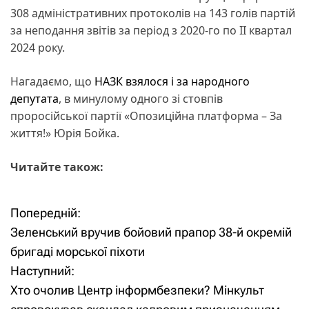
308 адміністративних протоколів на 143 голів партій
за неподання звітів за період з 2020-го по II квартал
2024 року.
Нагадаємо, що
НАЗК взялося і за народного
депутата
, в минулому одного зі стовпів
проросійської партії «Опозиційна платформа – За
життя!» Юрія Бойка.
Читайте також:
Попередній:
Н
Зеленський вручив бойовий прапор 38-й окремій
а
бригаді морської піхоти
Наступний:
в
Хто очолив Центр інформбезпеки? Мінкульт
і