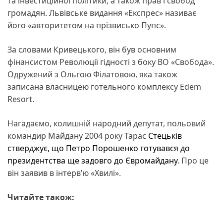
та інвестиційної політики, а також прав і свобод
громадян. Львівське видання «Експрес» називає
його «авторитетом на прізвисько Пупс».
За словами Кривецького, він був основним
фінансистом Революції гідності з боку ВО «Свобода».
Одружений з Ольгою Філатовою, яка також
записана власницею готельного комплексу Edem
Resort.
Нагадаємо, колишній народний депутат, польовий
командир Майдану 2004 року Тарас
Стецьків
стверджує, що Петро Порошенко готувався до
президентства ще задовго до Євромайдану
. Про це
він заявив в інтерв’ю «Хвилі».
Читайте також: