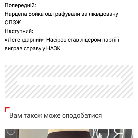
Попередній:
Н
Нардепа Бойка оштрафували за ліквідовану
а
ОПЗЖ
Наступний:
в
«Легендарний» Насіров став лідером партії і
і
виграв справу у НАЗК
г
а
ц
і
я
Вам також може сподобатися
з