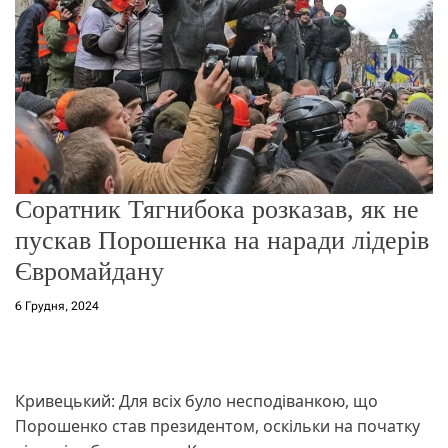
о
р
е
ж
и
м
у
Соратник Тягнибока розказав, як не
пускав Порошенка на наради лідерів
Євромайдану
6 Грудня, 2024
Кривецький: Для всіх було несподіванкою, що
Порошенко став президентом, оскільки на початку