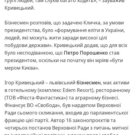
групі людей, там слухів багато ходить», – зауважив
Кривецький.
Бізнесмен розповів, що задачею Кличка, за умови
президентства, було «формування еліти в України,
людей, які можуть жити заради високої цілі
побудови держави». Кривецький додав, що для всіх
було несподіванкою, що
Петро Порошенко
став
президентом, оскільки на початку він мріяв «бути
мером Києва».
Ігор Кривецький – львівський
бізнесмен
, має активи
в готельному (комплекс Edem Resort), ресторанному
(ТОВ «Фієста-Фантастика») та аграрному бізнесі.
Фінансує ВО «Свобода», був нардепом Верховної
Ради сьомого скликання, входив до парламентської
фракцію цієї партії. Автор 16 законопроєктів та
чотирьох постанов Верховної Ради з питань митної