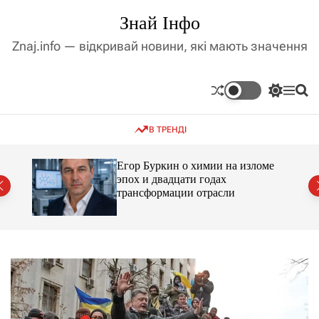
П
Знай Інфо
е
р
Znaj.info — відкривай новини, які мають значення
е
й
т
П
М
П
и
е
е
о
д
р
н
ш
В ТРЕНДІ
е
ю
у
о
м
к
в
и
м
Егор Буркин о химии на изломе
к
ий
эпох и двадцати годах
і
а
трансформации отрасли
ч
с
к
т
о
у
л
ь
о
р
о
в
о
г