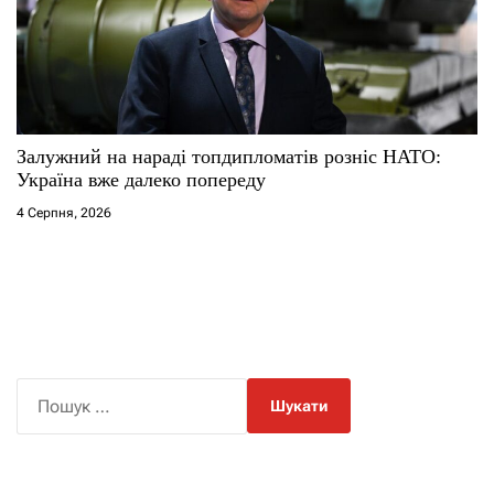
Залужний на нараді топдипломатів розніс НАТО:
Україна вже далеко попереду
4 Серпня, 2026
П
о
ш
у