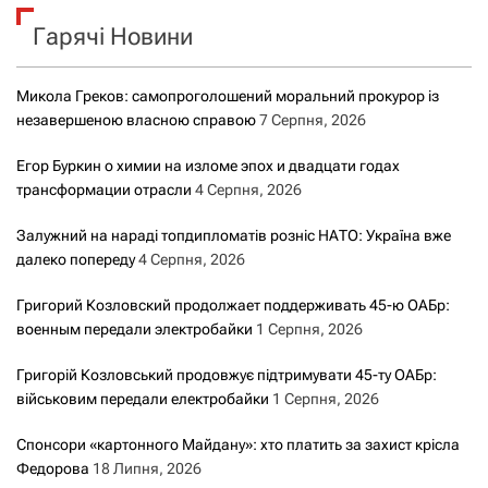
к
Гарячі Новини
:
Микола Греков: самопроголошений моральний прокурор із
незавершеною власною справою
7 Серпня, 2026
Егор Буркин о химии на изломе эпох и двадцати годах
трансформации отрасли
4 Серпня, 2026
Залужний на нараді топдипломатів розніс НАТО: Україна вже
далеко попереду
4 Серпня, 2026
Григорий Козловский продолжает поддерживать 45-ю ОАБр:
военным передали электробайки
1 Серпня, 2026
Григорій Козловський продовжує підтримувати 45-ту ОАБр:
військовим передали електробайки
1 Серпня, 2026
Спонсори «картонного Майдану»: хто платить за захист крісла
Федорова
18 Липня, 2026