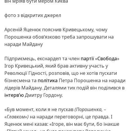
він мріяв бути мером Києва
фото з відкритих джерел
Арсеній Яценюк пояснив Кривецькому, чому
Порошенка обовʼязково треба запрошувати на
наради Майдану
Підприємець, екснардеп та член
партії
«
Свобода
»
Ігор Кривецький, який брав активну участь у
Революції Гідності, розповів, що не хотів пускати
бізнесмена та
політика
Петра Порошенка на наради
лідерів Майдану. Деталями тих подій він поділився в
інтервʼю
Дмитру Гордону.
«Був момент, коли я не пускав
(Порошенка, –
«Главком»)
на наради переговорні, це правда. І
Яценюк мені казав: «Ігоре, він має бути, бо інакше