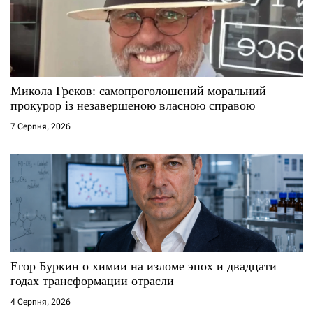
а
п
и
с
Микола Греков: самопроголошений моральний
прокурор із незавершеною власною справою
і
7 Серпня, 2026
в
Егор Буркин о химии на изломе эпох и двадцати
годах трансформации отрасли
4 Серпня, 2026