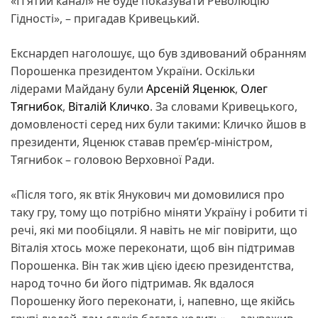
«П’ятий канал» не буде показувати Революцію
Гідності», – пригадав Кривецький.
Екснардеп наголошує, що був здивований обранням
Порошенка президентом України. Оскільки
лідерами Майдану були
Арсеній Яценюк
,
Олег
Тягнибок
,
Віталій Кличко
. За словами Кривецького,
домовленості серед них були такими: Кличко йшов в
президенти, Яценюк ставав прем’єр-міністром,
Тягнибок – головою Верховної Ради.
«Після того, як втік Янукович ми домовилися про
таку гру, тому що потрібно міняти Україну і робити ті
речі, які ми пообіцяли. Я навіть не міг повірити, що
Віталія хтось може переконати, щоб він підтримав
Порошенка. Він так жив цією ідеєю президентства,
народ точно би його підтримав. Як вдалося
Порошенку його переконати, і, напевно, ще якійсь