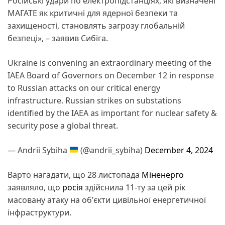
Російські удари по електропідстанціях, які визначені
МАГАТЕ як критичні для ядерної безпеки та
захищеності, становлять загрозу глобальній
безпеці», – заявив Сибіга.
Ukraine is convening an extraordinary meeting of the
IAEA Board of Governors on December 12 in response
to Russian attacks on our critical energy
infrastructure. Russian strikes on substations
identified by the IAEA as important for nuclear safety &
security pose a global threat.
— Andrii Sybiha
(@andrii_sybiha)
December 4, 2024
Варто нагадати, що 28 листопада
Міненерго
заявляло, що
росія
здійснила 11-ту за цей рік
масовану атаку на обʼєкти цивільної енергетичної
інфраструктури.