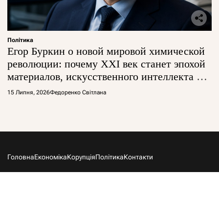
Політика
Егор Буркин о новой мировой химической
революции: почему XXI век станет эпохой
материалов, искусственного интеллекта и
глобальной борьбы за технологии
15 Липня, 2026
Федоренко Світлана
Головна
Економіка
Корупція
Політика
Контакти