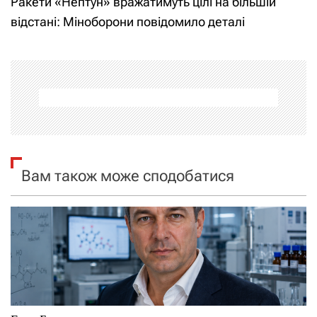
Ракети «Нептун» вражатимуть цілі на більшій
і
відстані: Міноборони повідомило деталі
г
а
ц
і
я
Вам також може сподобатися
з
а
п
и