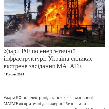
о
р
е
ж
и
м
у
Удари РФ по енергетичній
інфраструктурі: Україна скликає
екстрене засідання МАГАТЕ
4 Грудня, 2024
Удари РФ по електропідстанціях, які визначені
МАГАТЕ як критичні для ядерної безпеки та