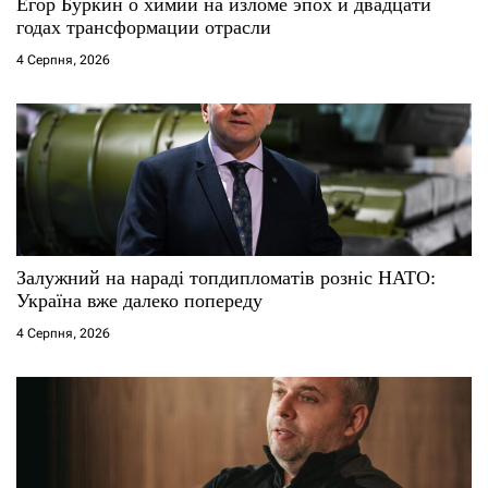
с
Егор Буркин о химии на изломе эпох и двадцати
годах трансформации отрасли
і
4 Серпня, 2026
в
Залужний на нараді топдипломатів розніс НАТО:
Україна вже далеко попереду
4 Серпня, 2026