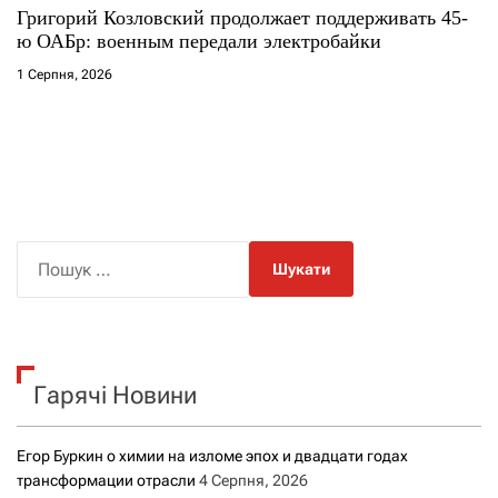
Григорий Козловский продолжает поддерживать 45-
ю ОАБр: военным передали электробайки
1 Серпня, 2026
П
о
ш
у
к
Гарячі Новини
:
Егор Буркин о химии на изломе эпох и двадцати годах
трансформации отрасли
4 Серпня, 2026