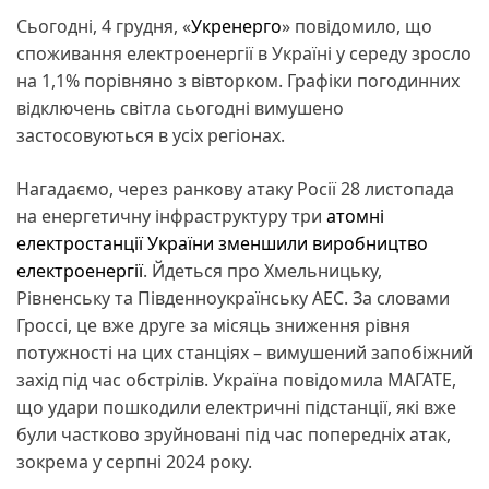
Сьогодні, 4 грудня, «
Укренерго
» повідомило, що
споживання електроенергії в Україні у середу зросло
на 1,1% порівняно з вівторком. Графіки погодинних
відключень світла сьогодні вимушено
застосовуються в усіх регіонах.
Нагадаємо, через ранкову атаку Росії 28 листопада
на енергетичну інфраструктуру три
атомні
електростанції України зменшили виробництво
електроенергії
. Йдеться про Хмельницьку,
Рівненську та Південноукраїнську АЕС. За словами
Гроссі, це вже друге за місяць зниження рівня
потужності на цих станціях – вимушений запобіжний
захід під час обстрілів. Україна повідомила МАГАТЕ,
що удари пошкодили електричні підстанції, які вже
були частково зруйновані під час попередніх атак,
зокрема у серпні 2024 року.