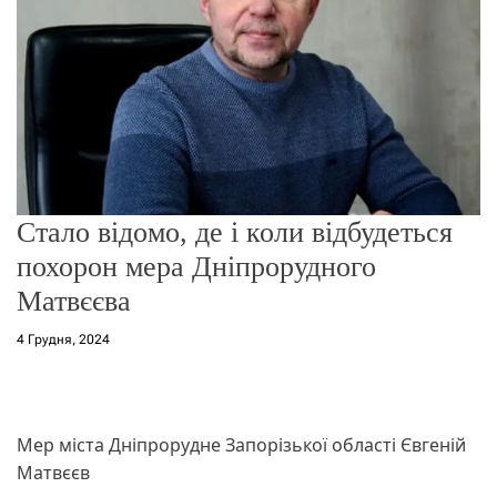
о
р
е
ж
и
м
у
Стало відомо, де і коли відбудеться
похорон мера Дніпрорудного
Матвєєва
4 Грудня, 2024
Мер міста Дніпрорудне Запорізької області Євгеній
Матвєєв