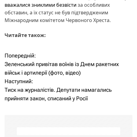
вважалися зниклими безвісти
за особливих
обставин, а їх статус не був підтвердженим
Міжнародним комітетом Червоного Хреста.
Читайте також:
Попередній:
Н
Зеленський привітав воїнів із Днем ракетних
а
військ і артилерії (фото, відео)
Наступний:
в
Тиск на журналістів. Депутати намагались
і
прийняти закон, списаний у Росії
г
а
ц