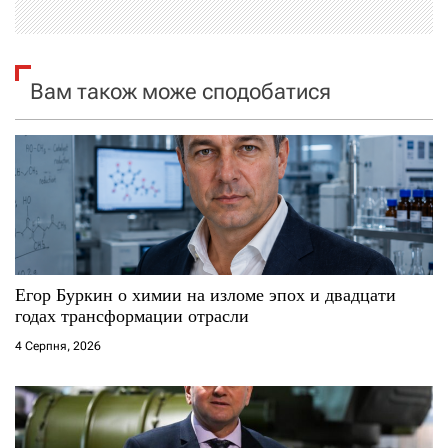
і
я
Вам також може сподобатися
з
а
п
и
с
Егор Буркин о химии на изломе эпох и двадцати
годах трансформации отрасли
і
4 Серпня, 2026
в