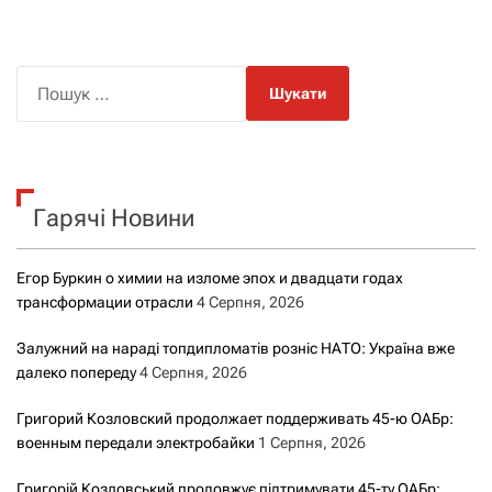
П
о
ш
у
к
Гарячі Новини
:
Егор Буркин о химии на изломе эпох и двадцати годах
трансформации отрасли
4 Серпня, 2026
Залужний на нараді топдипломатів розніс НАТО: Україна вже
далеко попереду
4 Серпня, 2026
Григорий Козловский продолжает поддерживать 45-ю ОАБр:
военным передали электробайки
1 Серпня, 2026
Григорій Козловський продовжує підтримувати 45-ту ОАБр: