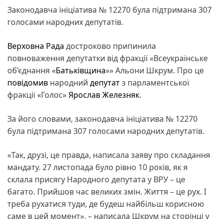
Законодавча ініціатива № 12270 була підтримана 307
голосами народних депутатів.
Верховна Рада
достроково припинила
повноваження депутатки від фракції «Всеукраїнське
об’єднання «
Батьківщина
»» Альони Шкрум. Про це
повідомив
народний
депутат
з парламентської
фракції «Голос»
Ярослав Железняк
.
За його словами, законодавча ініціатива № 12270
була підтримана 307 голосами народних депутатів.
«Так, друзі, це правда, написала заяву про складання
мандату. 27 листопада було рівно 10 років, як я
склала присягу Народного депутата у ВРУ – це
багато. Прийшов час великих змін. Життя – це рух. І
треба рухатися туди, де будеш найбільш корисною
саме в цей момент», – написала Шкрум на сторінці у