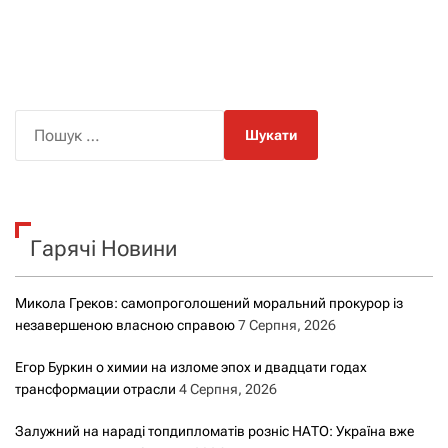
П
о
ш
у
к
Гарячі Новини
:
Микола Греков: самопроголошений моральний прокурор із
незавершеною власною справою
7 Серпня, 2026
Егор Буркин о химии на изломе эпох и двадцати годах
трансформации отрасли
4 Серпня, 2026
Залужний на нараді топдипломатів розніс НАТО: Україна вже