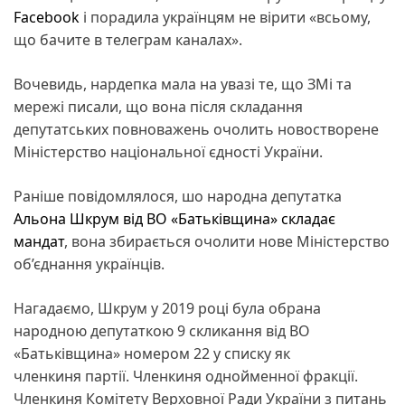
Facebook
і порадила українцям не вірити «всьому,
що бачите в телеграм каналах».
Вочевидь, нардепка мала на увазі те, що ЗМі та
мережі писали, що вона після складання
депутатських повноважень очолить новостворене
Міністерство національної єдності України.
Раніше повідомлялося, шо народна депутатка
Альона Шкрум від ВО «Батьківщина» складає
мандат
, вона збирається очолити нове Міністерство
об’єднання українців.
Нагадаємо, Шкрум у 2019 році була обрана
народною депутаткою 9 скликання від ВО
«Батьківщина» номером 22 у списку як
членкиня партії. Членкиня однойменної фракції.
Членкиня Комітету Верховної Ради України з питань