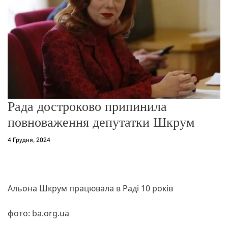
о
р
е
ж
и
м
у
Рада достроково припинила
повноваження депутатки Шкрум
4 Грудня, 2024
Альона Шкрум працювала в Раді 10 років
фото: ba.org.ua