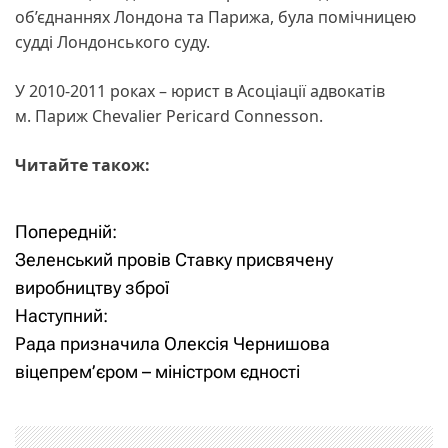
об’єднаннях Лондона та Парижа, була помічницею
судді Лондонського суду.
У 2010-2011 роках – юрист в Асоціації адвокатів
м. Париж Chevalier Pericard Connesson.
Читайте також:
Попередній:
Н
Зеленський провів Ставку присвячену
а
виробництву зброї
Наступний:
в
Рада призначила Олексія Чернишова
і
віцепрем’єром – міністром єдності
г