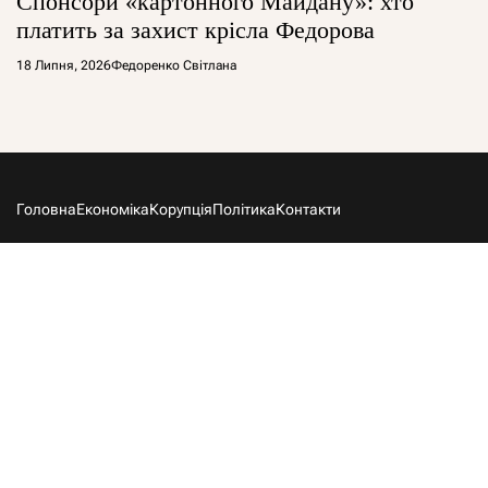
Спонсори «картонного Майдану»: хто
платить за захист крісла Федорова
18 Липня, 2026
Федоренко Світлана
Головна
Економіка
Корупція
Політика
Контакти