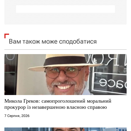
а
ц
і
я
Вам також може сподобатися
з
а
п
и
с
Микола Греков: самопроголошений моральний
прокурор із незавершеною власною справою
і
7 Серпня, 2026
в