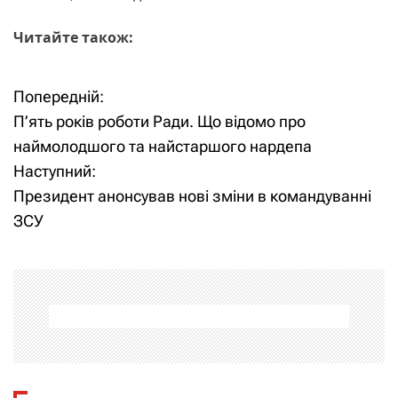
Читайте також:
Попередній:
Н
П’ять років роботи Ради. Що відомо про
а
наймолодшого та найстаршого нардепа
Наступний:
в
Президент анонсував нові зміни в командуванні
і
ЗСУ
г
а
ц
і