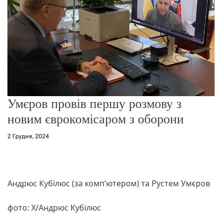
о
р
е
ж
и
м
у
Умєров провів першу розмову з
новим єврокомісаром з оборони
2 Грудня, 2024
Андрюс Кубілюс (за комп’ютером) та Рустем Умєров
фото: X/Андрюс Кубілюс