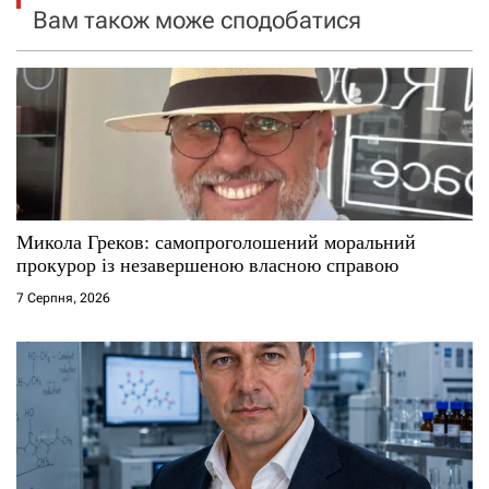
я
Вам також може сподобатися
з
а
п
и
с
Микола Греков: самопроголошений моральний
прокурор із незавершеною власною справою
і
7 Серпня, 2026
в