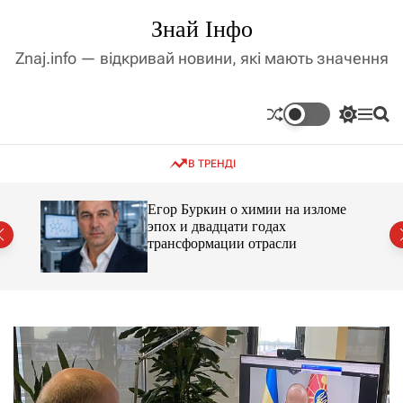
П
Знай Інфо
е
р
Znaj.info — відкривай новини, які мають значення
е
й
т
П
М
П
и
е
е
о
д
р
н
ш
В ТРЕНДІ
е
ю
у
о
м
к
в
и
м
Егор Буркин о химии на изломе
к
ий
эпох и двадцати годах
і
а
трансформации отрасли
ч
с
к
т
о
у
л
ь
о
р
о
в
о
г