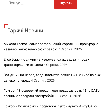
о
ш
у
к
Гарячі Новини
:
Микола Греков: самопроголошений моральний прокурор із
незавершеною власною справою
7 Серпня, 2026
Егор Буркин о химии на изломе эпох и двадцати годах
трансформации отрасли
4 Серпня, 2026
Залужний на нараді топдипломатів розніс НАТО: Україна вже
далеко попереду
4 Серпня, 2026
Григорий Козловский продолжает поддерживать 45-ю ОАБр:
военным передали электробайки
1 Серпня, 2026
Григорій Козловський продовжує підтримувати 45-ту ОАБр: