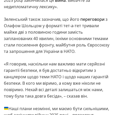
2025 році закінчилася ця
війна
. Вибачте за
недипломатичну лексику».
Зеленський також зазначив, що його
переговори
з
Олафом Шольцом у форматі тет-а-тет тривали
майже дві з половиною години замість
запланованих 40 хвилин, їхніми основними темами
стали посилення фронту, майбутня роль Євросоюзу
та запрошення для України в НАТО.
«Я говорив, наскільки нам важливо мати серйозні
гарантії безпеки, я був достатньо відкритим з
канцлером щодо теми НАТО і щодо наших гарантій
безпеки. В кого ми віримо, а кому вже ніколи не
повіримо. Нехай всі деталі залишаться між нами,
тому була така довга бесіда», – сказав він.
Наші плани незмінні, ми маємо бути сильнішими,
щоб закінчити війну у 2025 році – президент