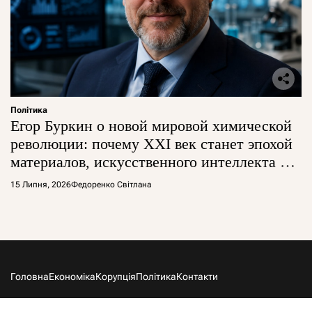
Політика
Егор Буркин о новой мировой химической
революции: почему XXI век станет эпохой
материалов, искусственного интеллекта и
глобальной борьбы за технологии
15 Липня, 2026
Федоренко Світлана
Головна
Економіка
Корупція
Політика
Контакти