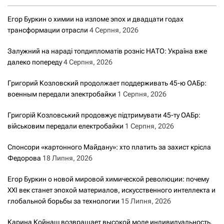
Егор Буркин о химии на изломе эпох и двадцати годах
трансформации отрасли
4 Серпня, 2026
Залужний на нараді топдипломатів розніс НАТО: Україна вже
далеко попереду
4 Серпня, 2026
Григорий Козловский продолжает поддерживать 45-ю ОАБр:
военным передали электробайки
1 Серпня, 2026
Григорій Козловський продовжує підтримувати 45-ту ОАБр:
військовим передали електробайки
1 Серпня, 2026
Спонсори «картонного Майдану»: хто платить за захист крісла
Федорова
18 Липня, 2026
Егор Буркин о новой мировой химической революции: почему
XXI век станет эпохой материалов, искусственного интеллекта и
глобальной борьбы за технологии
15 Липня, 2026
Карина Койнаш возвращает высокой моде индивидуальность,