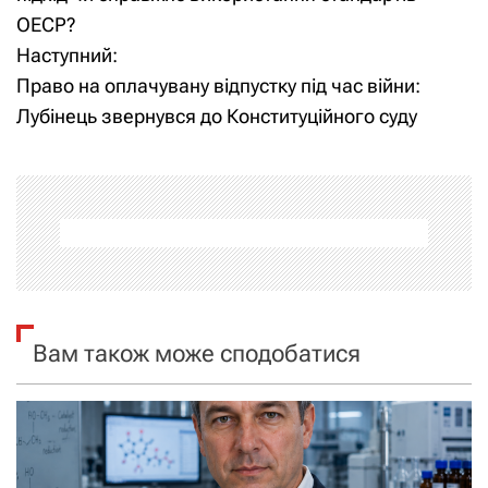
ОЕСР?
в
Наступний:
і
Право на оплачувану відпустку під час війни:
Лубінець звернувся до Конституційного суду
г
а
ц
і
я
Вам також може сподобатися
з
а
п