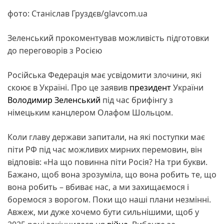
фото: Станіслав Груздєв/glavcom.ua
Зеленський прокоментував можливість підготовки
до переговорів з Росією
Російська Федерація має усвідомити злочини, які
скоює в Україні. Про це заявив
президент
України
Володимир Зеленський
під час брифінгу з
німецьким канцлером Олафом Шольцом.
Коли главу держави запитали, на які поступки має
піти РФ під час можливих мирних перемовин, він
відповів: «На що повинна піти Росія? На три букви.
Бажано, щоб вона зрозуміла, що вона робить те, що
вона робить – вбиває нас, а ми захищаємося і
боремося з ворогом. Поки що наші плани незмінні.
Авжеж, ми дуже хочемо бути сильнішими, щоб у