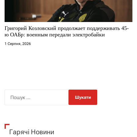
Григорий Козловский продолжает поддерживать 45-
ю ОАБр: военным передали электробайки
1 Серпня, 2026
П
о
ш
у
к
Гарячі Новини
: