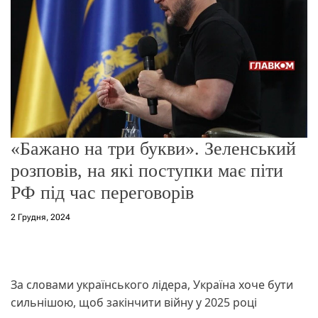
о
р
е
ж
и
м
у
«Бажано на три букви». Зеленський
розповів, на які поступки має піти
РФ під час переговорів
2 Грудня, 2024
За словами українського лідера, Україна хоче бути
сильнішою, щоб закінчити війну у 2025 році