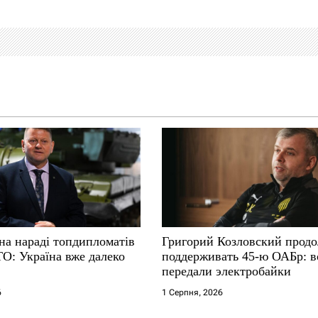
на нараді топдипломатів
Григорий Козловский прод
ТО: Україна вже далеко
поддерживать 45-ю ОАБр: 
передали электробайки
6
1 Серпня, 2026