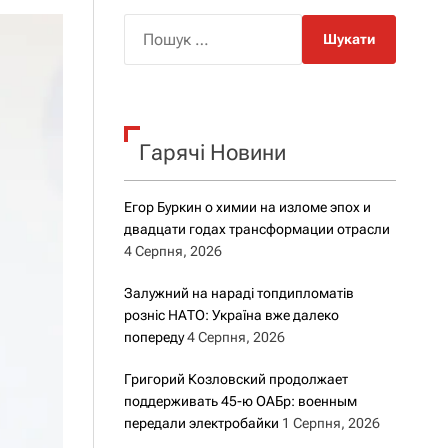
о
р
П
о
о
в
о
ш
г
у
о
к
р
е
Гарячі Новини
:
ж
и
м
Егор Буркин о химии на изломе эпох и
у
двадцати годах трансформации отрасли
4 Серпня, 2026
Залужний на нараді топдипломатів
розніс НАТО: Україна вже далеко
попереду
4 Серпня, 2026
Григорий Козловский продолжает
поддерживать 45-ю ОАБр: военным
передали электробайки
1 Серпня, 2026