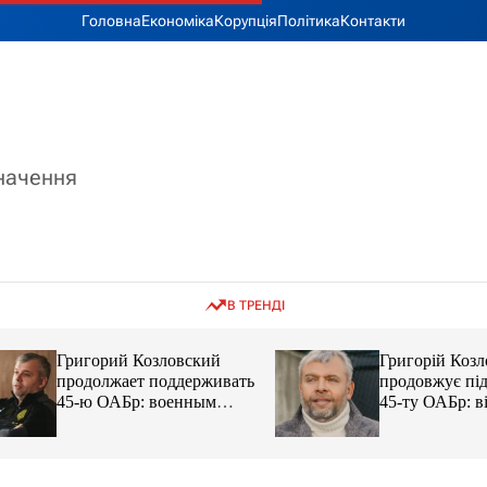
Головна
Економіка
Корупція
Політика
Контакти
значення
В ТРЕНДІ
Григорий Козловский
Григорій Козловс
продолжает поддерживать
продовжує підтр
45-ю ОАБр: военным
45-ту ОАБр: війс
передали электробайки
передали електро