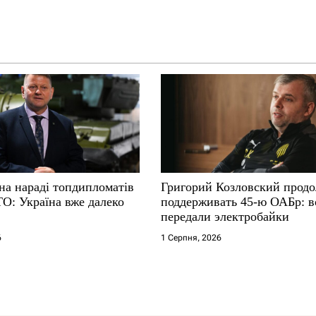
на нараді топдипломатів
Григорий Козловский прод
ТО: Україна вже далеко
поддерживать 45-ю ОАБр: 
передали электробайки
6
1 Серпня, 2026