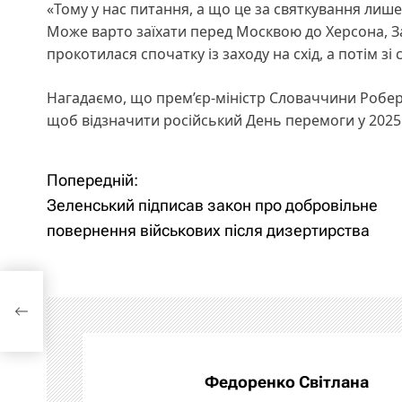
«Тому у нас питання, а що це за святкування лише в
Може варто заїхати перед Москвою до Херсона, Зап
прокотилася спочатку із заходу на схід, а потім зі 
Нагадаємо, що прем’єр-міністр Словаччини Робер
щоб відзначити російський День перемоги у 2025 
Попередній:
Н
Зеленський підписав закон про добровільне
а
повернення військових після дизертирства
в
і
ових
г
а
Федоренко Світлана