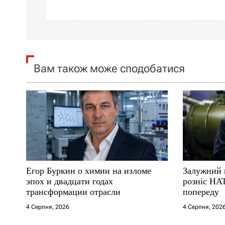
ц
і
я
Вам також може сподобатися
з
а
п
и
с
Егор Буркин о химии на изломе
Залужний 
і
эпох и двадцати годах
розніс НА
трансформации отрасли
попереду
в
4 Серпня, 2026
4 Серпня, 202