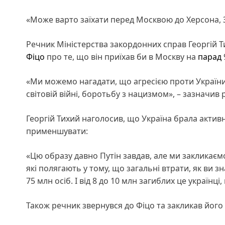
«Може варто заїхати перед Москвою до Херсона, З
Речник Міністерства закордонних справ Георгій Т
Фіцо
про те, що він приїхав би в Москву на
парад
«Ми можемо нагадати, що агресією проти України
світовій війні, боротьбу з нацизмом», – зазначив
Георгій Тихий наголосив, що Україна брала активн
применшувати:
«Цю образу давно Путін завдав, але ми закликаємо
які полягають у тому, що загальні втрати, як ви зн
75 млн осіб. І від 8 до 10 млн загиблих це українц
Також речник звернувся до Фіцо та закликав його