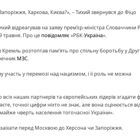
апоріжжя, Харкова, Києва?», – Тихий звернувся до Фіцо
ихий відреагував на заяву прем’єр-міністра Словаччини 
9 травня. Про це
повідомляє
«РБК-
Україна
».
 Кремль розтоптав пам’ять про спільну боротьбу у Друг
 речник
МЗС
.
у участь у перемозі над нацизмом, і її роль не можна
 всіх наших партнерів та європейських лідерів згадати 
аєте, точної цифри ніхто не знає, але вона оцінюється ві
і, майже чверть населення тогочасної України».
 заїхати перед Москвою до Херсона чи Запоріжжя.