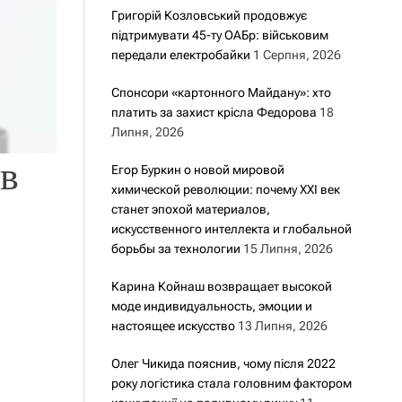
Григорій Козловський продовжує
підтримувати 45-ту ОАБр: військовим
передали електробайки
1 Серпня, 2026
Спонсори «картонного Майдану»: хто
платить за захист крісла Федорова
18
Липня, 2026
 в
Егор Буркин о новой мировой
химической революции: почему XXI век
станет эпохой материалов,
искусственного интеллекта и глобальной
борьбы за технологии
15 Липня, 2026
Карина Койнаш возвращает высокой
моде индивидуальность, эмоции и
настоящее искусство
13 Липня, 2026
Олег Чикида пояснив, чому після 2022
року логістика стала головним фактором