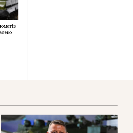
ломатів
алеко