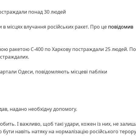
постраждали понад 30 людей
и в місцях влучання російських ракет. Про це
повідомив
ною ракетою С-400 по Харкову постраждали 25 людей. По
остраждалих.
вартали Одеси, повідомляють місцеві пабліки
ждав, надано необхідну допомогу.
обить. І важливо, щоб такі удари, кожен із них, не зали
о бути навіть натяку на нормалізацію російського терору