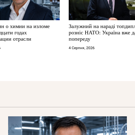
ин о химии на изломе
Залужний на нараді топдип
дцати годах
розніс НАТО: Україна вже д
ации отрасли
попереду
6
4 Серпня, 2026