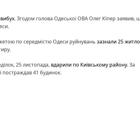
 вибух
. Згодом голова Одеської ОВА Олег Кіпер заявив, 
еси.
ракетою по середмістю Одеси руйнувань
зазнали 25 житл
иру.
еділок, 25 листопада,
вдарили по Київському району
. За
і постраждав 41 будинок.