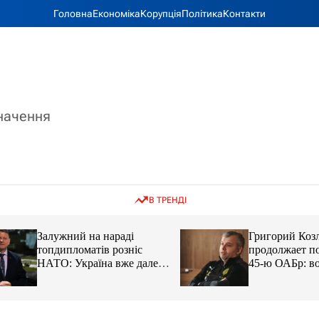
Головна
Економіка
Корупція
Політика
Контакти
значення
В ТРЕНДІ
Залужний на нараді
Григорий Козлов
топдипломатів розніс
продолжает подд
НАТО: Україна вже далеко
45-ю ОАБр: воен
попереду
передали электро