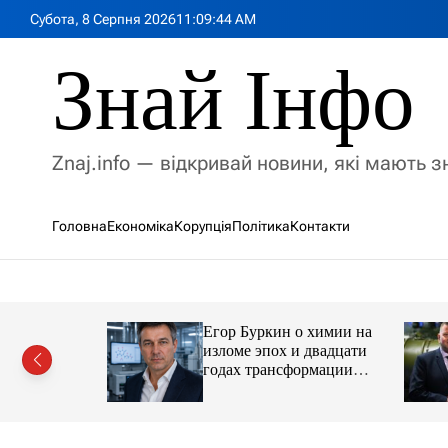
П
Субота, 8 Серпня 2026
11
:
09
:
46
AM
е
р
Знай Інфо
е
й
т
и
Znaj.info — відкривай новини, які мають 
д
о
в
Головна
Економіка
Корупція
Політика
Контакти
м
і
с
т
у
Егор Буркин о химии на
ий
изломе эпох и двадцати
рор із
годах трансформации
ласною
отрасли