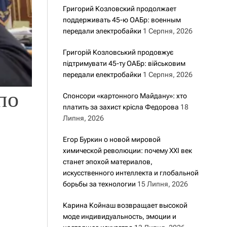
Григорий Козловский продолжает
поддерживать 45-ю ОАБр: военным
передали электробайки
1 Серпня, 2026
Григорій Козловський продовжує
підтримувати 45-ту ОАБр: військовим
передали електробайки
1 Серпня, 2026
по
Спонсори «картонного Майдану»: хто
платить за захист крісла Федорова
18
Липня, 2026
Егор Буркин о новой мировой
химической революции: почему XXI век
станет эпохой материалов,
искусственного интеллекта и глобальной
борьбы за технологии
15 Липня, 2026
Карина Койнаш возвращает высокой
моде индивидуальность, эмоции и