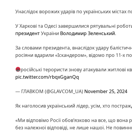
Унаслідок ворожих ударів по українських містах 
У Харкові та Одесі завершилися рятувальні робот
президент
України
Володимир Зеленський
.
За словами президента, внаслідок удару балістич
росіяни вдарили «Іскандером», відомо про 11-х п
російські терористи знову атакували житлові к
pic.twitter.com/rbqxGganQq
— ГЛАВКОМ (@GLAVCOM_UA)
November 25, 2024
Як наголосив український лідер, усім, хто постра
«Ми відповімо Росії обов’язково на все, що вона р
без належної відповіді, не лише нашої. Не повинн