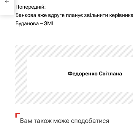
Попередній:
Н
Банкова вже вдруге планує звільнити керівник
а
Буданова – ЗМІ
в
і
г
а
Федоренко Світлана
ц
і
я
Вам також може сподобатися
з