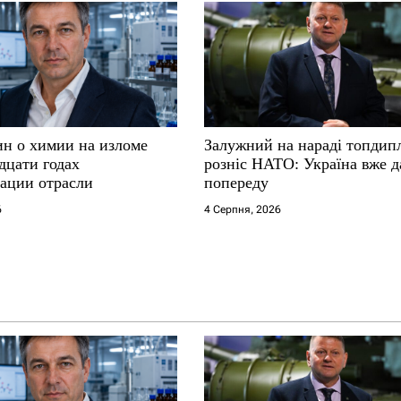
ин о химии на изломе
Залужний на нараді топдип
дцати годах
розніс НАТО: Україна вже д
ации отрасли
попереду
6
4 Серпня, 2026