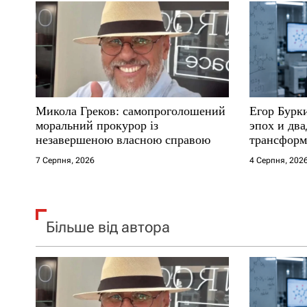
а
п
и
с
Микола Греков: самопроголошений
Егор Бурк
і
моральний прокурор із
эпох и два
незавершеною власною справою
трансформ
в
7 Серпня, 2026
4 Серпня, 202
Більше від автора