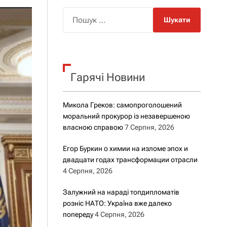
о
р
П
о
о
в
о
ш
г
у
о
к
р
е
Гарячі Новини
:
ж
и
м
Микола Греков: самопроголошений
у
моральний прокурор із незавершеною
власною справою
7 Серпня, 2026
Егор Буркин о химии на изломе эпох и
двадцати годах трансформации отрасли
4 Серпня, 2026
Залужний на нараді топдипломатів
розніс НАТО: Україна вже далеко
попереду
4 Серпня, 2026