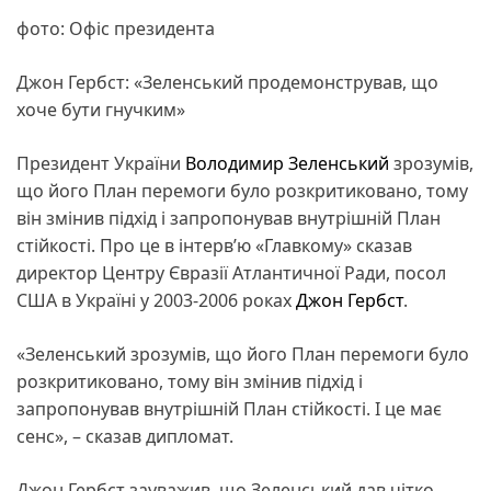
фото: Офіс президента
Джон Гербст: «Зеленський продемонстрував, що
хоче бути гнучким»
Президент України
Володимир Зеленський
зрозумів,
що його План перемоги було розкритиковано, тому
він змінив підхід і запропонував внутрішній План
стійкості. Про це в інтерв’ю «Главкому» сказав
директор Центру Євразії Атлантичної Ради, посол
США в Україні у 2003-2006 роках
Джон Гербст
.
«Зеленський зрозумів, що його План перемоги було
розкритиковано, тому він змінив підхід і
запропонував внутрішній План стійкості. І це має
сенс», – сказав дипломат.
Джон Гербст зауважив, що Зеленський дав чітко