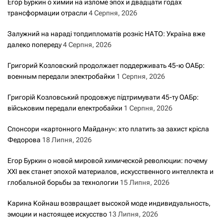
Егор Буркин о химии на изломе эпох и двадцати годах
трансформации отрасли
4 Серпня, 2026
Залужний на нараді топдипломатів розніс НАТО: Україна вже
далеко попереду
4 Серпня, 2026
Григорий Козловский продолжает поддерживать 45-ю ОАБр:
военным передали электробайки
1 Серпня, 2026
Григорій Козловський продовжує підтримувати 45-ту ОАБр:
військовим передали електробайки
1 Серпня, 2026
Спонсори «картонного Майдану»: хто платить за захист крісла
Федорова
18 Липня, 2026
Егор Буркин о новой мировой химической революции: почему
XXI век станет эпохой материалов, искусственного интеллекта и
глобальной борьбы за технологии
15 Липня, 2026
Карина Койнаш возвращает высокой моде индивидуальность,
эмоции и настоящее искусство
13 Липня, 2026