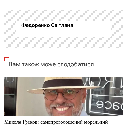
г
а
Федоренко Світлана
ц
і
я
Вам також може сподобатися
з
а
п
и
с
Микола Греков: самопроголошений моральний