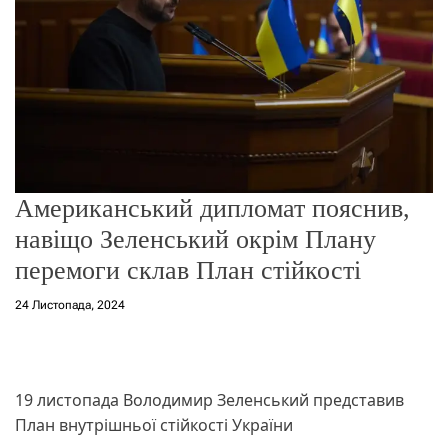
о
р
е
ж
и
м
у
Американський дипломат пояснив,
навіщо Зеленський окрім Плану
перемоги склав План стійкості
24 Листопада, 2024
19 листопада Володимир Зеленський представив
План внутрішньої стійкості України