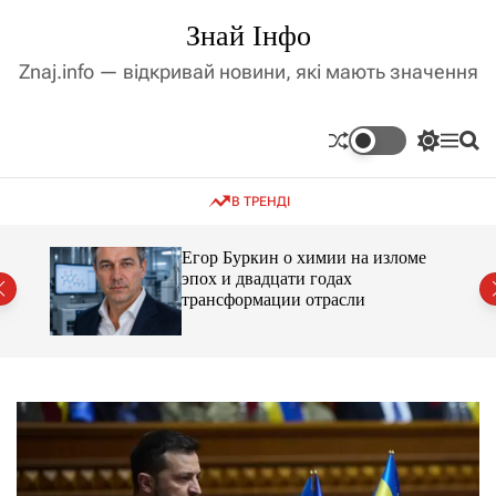
П
Знай Інфо
е
р
Znaj.info — відкривай новини, які мають значення
е
й
т
П
М
П
и
е
е
о
д
р
н
ш
В ТРЕНДІ
е
ю
у
о
м
к
в
и
м
Егор Буркин о химии на изломе
к
ий
эпох и двадцати годах
і
а
трансформации отрасли
ч
с
к
т
о
у
л
ь
о
р
о
в
о
г