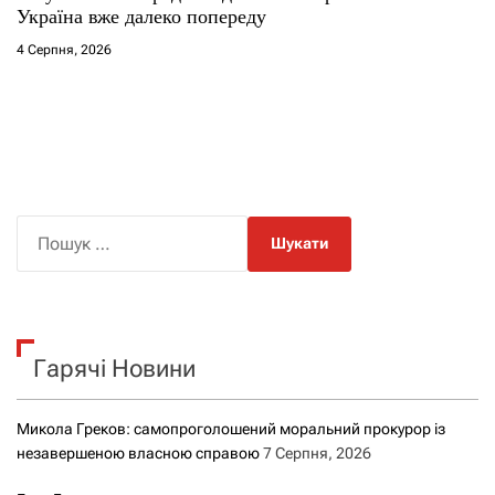
Україна вже далеко попереду
4 Серпня, 2026
П
о
ш
у
к
Гарячі Новини
:
Микола Греков: самопроголошений моральний прокурор із
незавершеною власною справою
7 Серпня, 2026