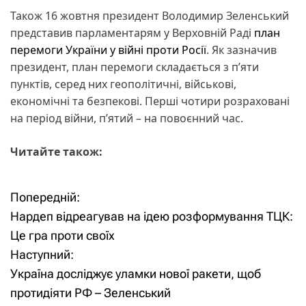
Також 16 жовтня президент Володимир Зеленський
представив парламентарям у Верховній Раді
план
перемоги України у війні проти Росії
. Як зазначив
президент, план перемоги складається з п’яти
пунктів, серед них геополітичні, військові,
економічні та безпекові. Перші чотири розраховані
на період війни, п’ятий – на повоєнний час.
Читайте також:
Попередній:
Н
Нардеп відреагував на ідею розформування ТЦК:
а
Це гра проти своїх
Наступний:
в
Україна досліджує уламки нової ракети, щоб
і
протидіяти РФ – Зеленський