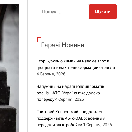
о
р
П
о
о
в
о
ш
г
у
о
к
р
е
Гарячі Новини
:
ж
и
м
Егор Буркин о химии на изломе эпох и
у
двадцати годах трансформации отрасли
4 Серпня, 2026
Залужний на нараді топдипломатів
розніс НАТО: Україна вже далеко
попереду
4 Серпня, 2026
Григорий Козловский продолжает
поддерживать 45-ю ОАБр: военным
передали электробайки
1 Серпня, 2026