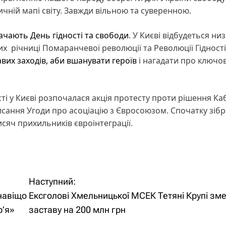
ичній мапі світу. Завжди вільною та суверенною.
ачають День гідності та свободи
. У Києві відбудеться ни
х річниці Помаранчевої революції та Революції Гідності
авих заходів, аби вшанувати героїв
і нагадати про ключов
ті у Києві розпочалася акція протесту проти рішення Ка
писання Угоди про асоціацію з Євросоюзом. Спочатку зіб
исяч прихильників євроінтеграції.
Наступний:
навіщо
Ексголові Хмельницької МСЕК Тетяні Крупі з
р’я»
заставу на 200 млн грн