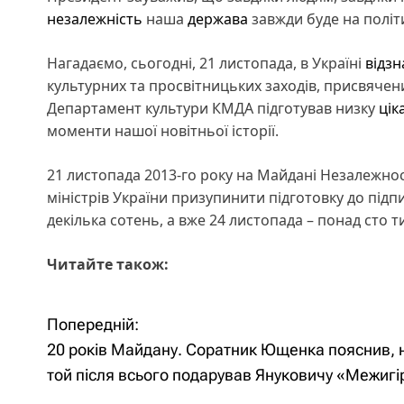
незалежність
наша
держава
завжди буде на політ
Нагадаємо, сьогодні, 21 листопада, в Україні
відзн
культурних та просвітницьких заходів, присвячени
Департамент культури КМДА підготував низку
цік
моменти нашої новітньої історії.
21 листопада 2013-го року на Майдані Незалежнос
міністрів України призупинити підготовку до під
декілька сотень, а вже 24 листопада – понад сто т
Читайте також:
Попередній:
Н
20 років Майдану. Соратник Ющенка пояснив, 
а
той після всього подарував Януковичу «Межигі