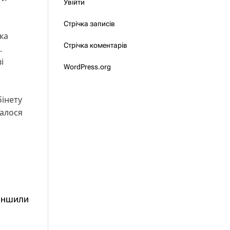
Увійти
Стрічка записів
зка
Стрічка коментарів
.
і
WordPress.org
бінету
ралося
меншили