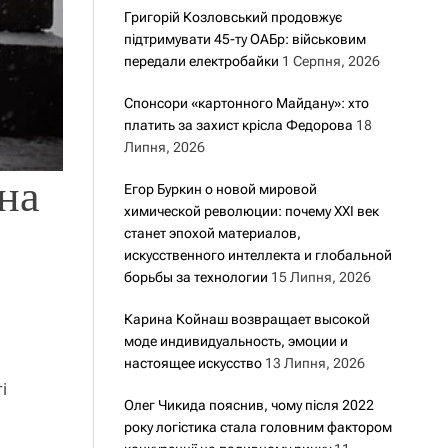
Григорій Козловський продовжує
підтримувати 45-ту ОАБр: військовим
передали електробайки
1 Серпня, 2026
Спонсори «картонного Майдану»: хто
платить за захист крісла Федорова
18
Липня, 2026
їна
Егор Буркин о новой мировой
химической революции: почему XXI век
станет эпохой материалов,
искусственного интеллекта и глобальной
борьбы за технологии
15 Липня, 2026
Карина Койнаш возвращает высокой
моде индивидуальность, эмоции и
настоящее искусство
13 Липня, 2026
і
Олег Чикида пояснив, чому після 2022
року логістика стала головним фактором