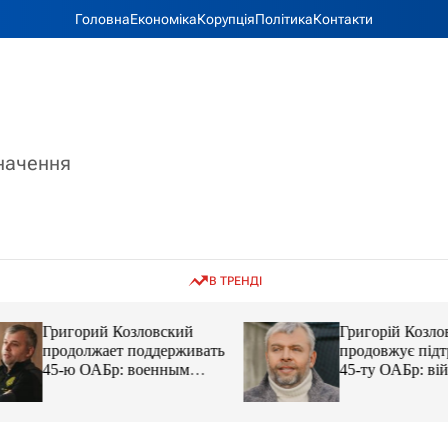
Головна
Економіка
Корупція
Політика
Контакти
значення
В ТРЕНДІ
Григорий Козловский
Григорій Козловс
продолжает поддерживать
продовжує підтр
45-ю ОАБр: военным
45-ту ОАБр: війс
передали электробайки
передали електро