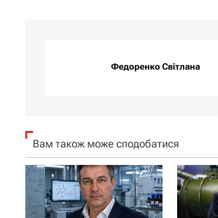
в
і
г
а
Федоренко Світлана
ц
і
я
Вам також може сподобатися
з
а
п
и