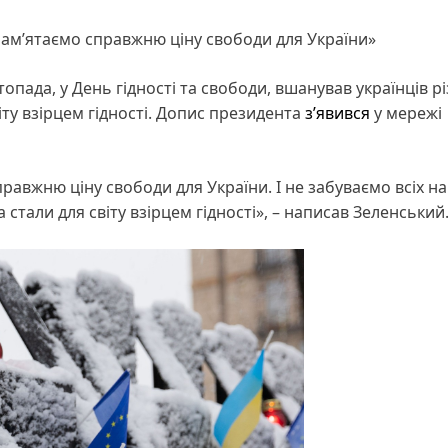
 Памʼятаємо справжню ціну свободи для України»
топада, у День гідності та свободи, вшанував українців р
віту взірцем гідності. Допис президента
з’явився
у мережі
правжню ціну свободи для України. І не забуваємо всіх н
 стали для світу взірцем гідності», – написав Зеленський