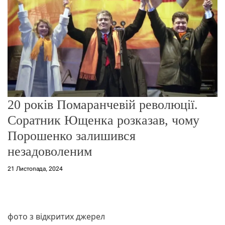
о
р
е
ж
и
м
у
20 років Помаранчевій революції.
Соратник Ющенка розказав, чому
Порошенко залишився
незадоволеним
21 Листопада, 2024
фото з відкритих джерел