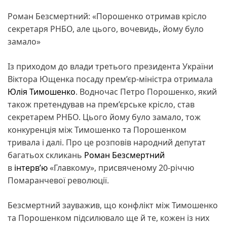
Роман Безсмертний: «Порошенко отримав крісло
секретаря РНБО, але цього, вочевидь, йому було
замало»
Із приходом до влади третього президента України
Віктора Ющенка посаду прем’єр-міністра отримала
Юлія Тимошенко
. Водночас Петро Порошенко, який
також претендував на прем’єрське крісло, став
секретарем РНБО. Цього йому було замало, тож
конкуренція між Тимошенко та Порошенком
тривала і далі. Про це розповів народний депутат
багатьох скликань
Роман Безсмертний
в
інтерв’ю
«Главкому», присвяченому 20-річчю
Помаранчевої революції.
Безсмертний зауважив, що конфлікт між Тимошенко
та Порошенком підсилювало ще й те, кожен із них