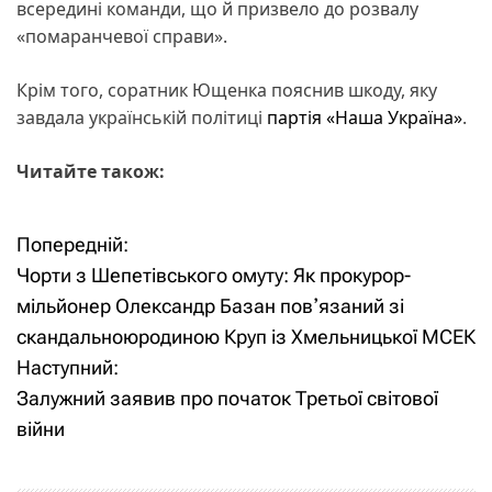
всередині команди, що й призвело до розвалу
«помаранчевої справи».
Крім того, соратник Ющенка пояснив шкоду, яку
завдала українській політиці
партія «Наша Україна»
.
Читайте також:
Попередній:
Н
Чорти з Шепетівського омуту: Як прокурор-
а
мільйонер Олександр Базан повʼязаний зі
скандальноюродиною Круп із Хмельницької МСЕК
в
Наступний:
і
Залужний заявив про початок Третьої світової
війни
г
а