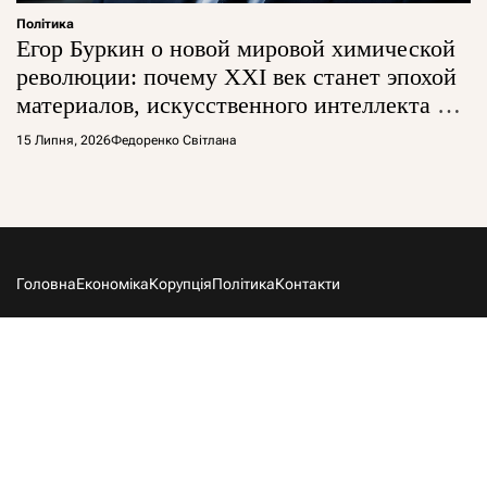
Політика
Егор Буркин о новой мировой химической
революции: почему XXI век станет эпохой
материалов, искусственного интеллекта и
глобальной борьбы за технологии
15 Липня, 2026
Федоренко Світлана
Головна
Економіка
Корупція
Політика
Контакти