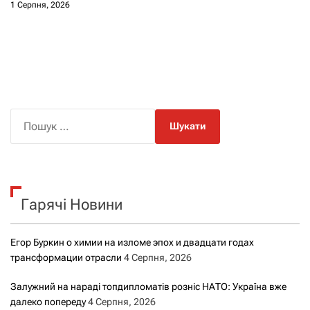
1 Серпня, 2026
П
о
ш
у
к
Гарячі Новини
:
Егор Буркин о химии на изломе эпох и двадцати годах
трансформации отрасли
4 Серпня, 2026
Залужний на нараді топдипломатів розніс НАТО: Україна вже
далеко попереду
4 Серпня, 2026