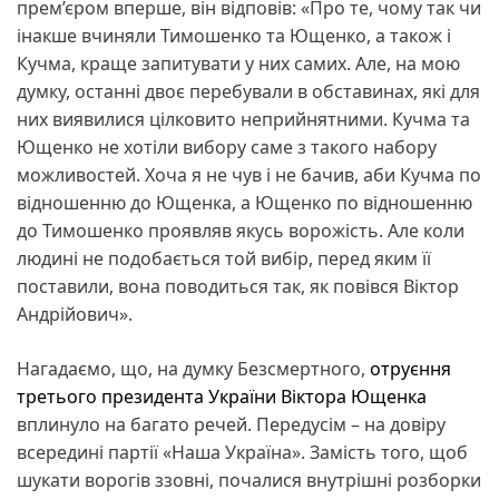
прем’єром вперше, він відповів: «Про те, чому так чи
інакше вчиняли Тимошенко та Ющенко, а також і
Кучма, краще запитувати у них самих. Але, на мою
думку, останні двоє перебували в обставинах, які для
них виявилися цілковито неприйнятними. Кучма та
Ющенко не хотіли вибору саме з такого набору
можливостей. Хоча я не чув і не бачив, аби Кучма по
відношенню до Ющенка, а Ющенко по відношенню
до Тимошенко проявляв якусь ворожість. Але коли
людині не подобається той вибір, перед яким її
поставили, вона поводиться так, як повівся Віктор
Андрійович».
Нагадаємо, що, на думку Безсмертного,
отруєння
третього президента України Віктора Ющенка
вплинуло на багато речей. Передусім – на довіру
всередині партії «Наша Україна». Замість того, щоб
шукати ворогів ззовні, почалися внутрішні розборки