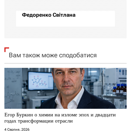
ц
Федоренко Світлана
і
я
з
Вам також може сподобатися
а
п
и
с
і
Егор Буркин о химии на изломе эпох и двадцати
годах трансформации отрасли
в
4 Серпня, 2026