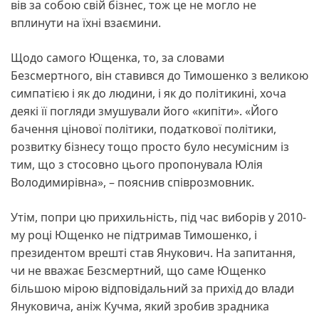
вів за собою свій бізнес, тож це не могло не
вплинути на їхні взаємини.
Щодо самого Ющенка, то, за словами
Безсмертного, він ставився до Тимошенко з великою
симпатією і як до людини, і як до політикині, хоча
деякі її погляди змушували його «кипіти». «Його
бачення цінової політики, податкової політики,
розвитку бізнесу тощо просто було несумісним із
тим, що з стосовно цього пропонувала Юлія
Володимирівна», – пояснив співрозмовник.
Утім, попри цю прихильність, під час виборів у 2010-
му році Ющенко не підтримав Тимошенко, і
президентом врешті став Янукович. На запитання,
чи не вважає Безсмертний, що саме Ющенко
більшою мірою відповідальний за прихід до влади
Януковича, аніж Кучма, який зробив зрадника