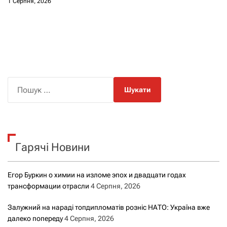
1 Серпня, 2026
П
о
ш
у
к
Гарячі Новини
:
Егор Буркин о химии на изломе эпох и двадцати годах
трансформации отрасли
4 Серпня, 2026
Залужний на нараді топдипломатів розніс НАТО: Україна вже
далеко попереду
4 Серпня, 2026