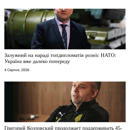
в
Залужний на нараді топдипломатів розніс НАТО:
Україна вже далеко попереду
4 Серпня, 2026
Григорий Козловский продолжает поддерживать 45-