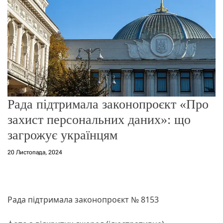
о
р
е
ж
и
м
у
Рада підтримала законопроєкт «Про
захист персональних даних»: що
загрожує українцям
20 Листопада, 2024
Рада підтримала законопроєкт № 8153