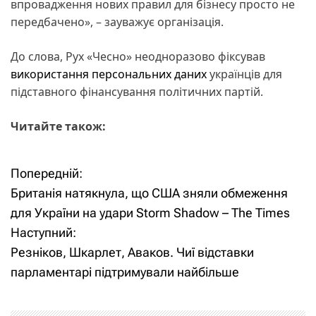
впровадження нових правил для бізнесу просто не
передбачено», – зауважує організація.
До слова, Рух «Чесно» неодноразово фіксував
використання персональних даних
українців для
підставного фінансування політичних партій.
Читайте також:
Попередній:
Н
Британія натякнула, що США зняли обмеження
а
для України на удари Storm Shadow – The Times
Наступний:
в
Резніков, Шкарлет, Аваков. Чиї відставки
і
парламентарі підтримували найбільше
г