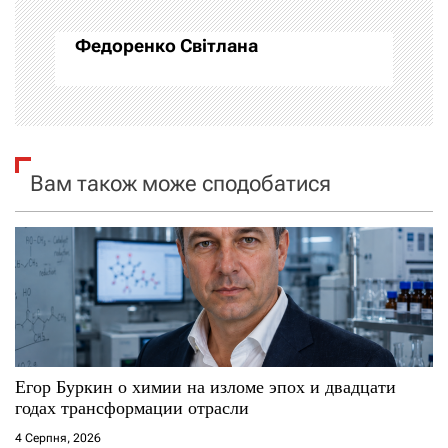
а
Федоренко Світлана
ц
і
я
Вам також може сподобатися
з
а
п
и
с
Егор Буркин о химии на изломе эпох и двадцати
і
годах трансформации отрасли
4 Серпня, 2026