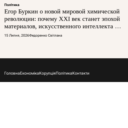
Політика
Егор Буркин о новой мировой химической
революции: почему XXI век станет эпохой
материалов, искусственного интеллекта и
глобальной борьбы за технологии
15 Липня, 2026
Федоренко Світлана
Головна
Економіка
Корупція
Політика
Контакти