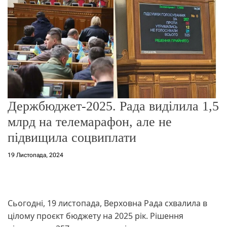
о
р
е
ж
и
м
у
Держбюджет-2025. Рада виділила 1,5
млрд на телемарафон, але не
підвищила соцвиплати
19 Листопада, 2024
Сьогодні, 19 листопада, Верховна Рада схвалила в
цілому проєкт бюджету на 2025 рік. Рішення