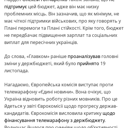
підтримує
цей бюджет, адже він має низку
проблемних місць. Він зазначив, що як мінімум, не
має чіткої підтримки військових, про яку говорять у
Плані перемоги та Плані стійкості. Крім того, бюджет
не передбачає підвищення зарплат та соціальних
виплат для пересічних українців.
До слова, «Главком» раніше
проаналізував
головні
зміни у держбюджеті, який було
прийнято
19
листопада.
Нагадаємо, Європейська комісія виступає проти
телемарафону «Єдині новини». Вона очікує, що
Україна відновить роботу різних мовників. Про це
йдеться у звіті Єврокомісії щодо прогресу держав-
кандидатів. Єврокомісія висловила критику
щодо
фінансування телемарафону з держбюджету
.
Водночас йшлося про сумніви щодо об’єктивності