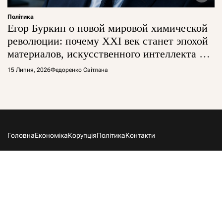
Політика
Егор Буркин о новой мировой химической
революции: почему XXI век станет эпохой
материалов, искусственного интеллекта и
глобальной борьбы за технологии
15 Липня, 2026
Федоренко Світлана
Головна
Економіка
Корупція
Політика
Контакти