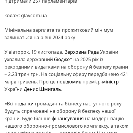
підтримали 257 парламентарів
колаж: glavcom.ua
Мінімальна зарплата та прожитковий мінімум
залишаться на рівні 2024 року
У вівторок, 19 листопада,
Верховна Рада
України
ухвалила державний
бюджет
на 2025 рік із
рекордними видатками на оборону й безпеку країни
– 2,23 трлн грн. На соціальну сферу передбачено 421
млрд гривень. Про це
повідомив
прем’єр-
міністр
України
Денис Шмигаль
.
«Всі
податки
громадян та бізнесу наступного року
будуть спрямовані на оборону й безпеку нашої
країни. Буде більше
фінансування
на модернізацію
нашого оборонно-промислового комплексу, а також