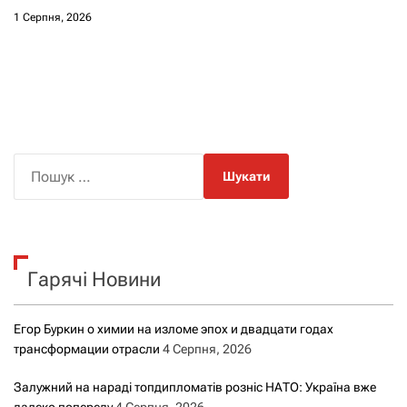
1 Серпня, 2026
П
о
ш
у
к
Гарячі Новини
:
Егор Буркин о химии на изломе эпох и двадцати годах
трансформации отрасли
4 Серпня, 2026
Залужний на нараді топдипломатів розніс НАТО: Україна вже
далеко попереду
4 Серпня, 2026