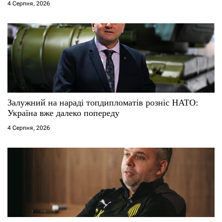
4 Серпня, 2026
в
Залужний на нараді топдипломатів розніс НАТО:
Україна вже далеко попереду
4 Серпня, 2026