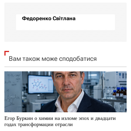
а
Федоренко Світлана
ц
і
я
Вам також може сподобатися
з
а
п
и
с
Егор Буркин о химии на изломе эпох и двадцати
і
годах трансформации отрасли