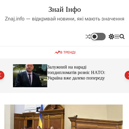
П
Знай Інфо
е
р
Znaj.info — відкривай новини, які мають значення
е
й
т
П
М
П
и
е
е
о
д
р
н
ш
В ТРЕНДІ
е
ю
у
о
м
к
в
и
м
оме
Залужний на нараді
к
топдипломатів розніс НАТО:
і
а
Україна вже далеко попереду
ч
с
к
т
о
у
л
ь
о
р
о
в
о
г