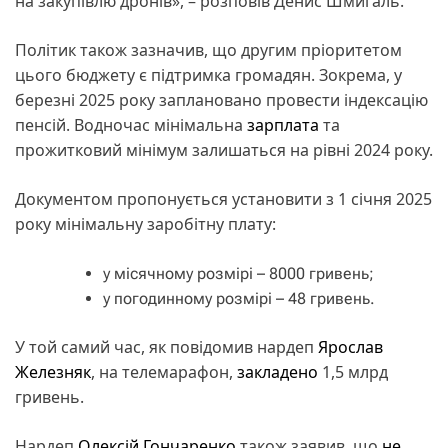
на закупівлю дронів», – розповів Денис Шмигаль.
Політик також зазначив, що другим пріоритетом
цього бюджету є підтримка громадян. Зокрема, у
березні 2025 року заплановано провести індексацію
пенсій. Водночас мінімальна
зарплата
та
прожитковий мінімум залишаться на рівні 2024 року.
Документом пропонується установити з 1 січня 2025
року мінімальну заробітну плату:
у місячному розмірі – 8000 гривень;
у погодинному розмірі – 48 гривень.
У той самий час, як повідомив нардеп
Ярослав
Железняк
, на телемарафон,
закладено
1,5 млрд
гривень.
Нардеп
Олексій Гончаренко
також заявив, що
не