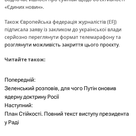
«Єдиних новин».
Також Європейська федерація журналістів (EFJ)
підписала заяву із закликом до української влади
серйозно переглянути формат телемарафону та
розглянути можливість закриття цього проєкту
.
Читайте також:
Попередній:
Н
Зеленський розповів, для чого Путін оновив
а
ядерну доктрину Росії
Наступний:
в
План Стійкості. Повний текст виступу президента
і
у Раді
г