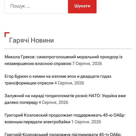
П
о
ш
у
к
Гарячі Новини
:
Микола Греков: самопроголошений моральний прокурор із
незавершеною власною справою
7 Серпня, 2026
Егор Буркин о химии на изломе эпох и двадцати годах
трансформации отрасли
4 Серпня, 2026
Залужний на нараді топдипломатів розніс НАТО: Україна вже
далеко попереду
4 Серпня, 2026
Григорий Козловский продолжает поддерживать 45-ю ОАБр:
военным передали электробайки
1 Серпня, 2026
Григорій Козловський продовжує підтримувати 45-ту ОАБр: