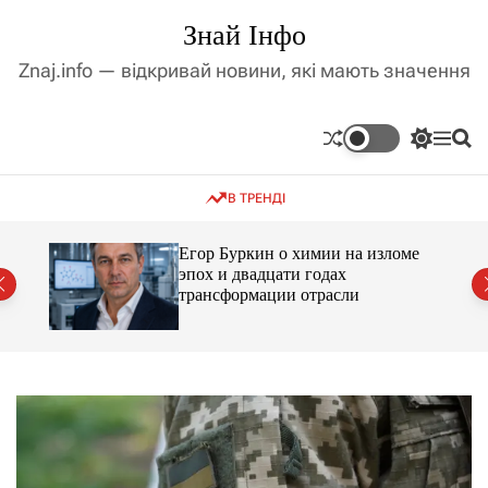
П
Знай Інфо
е
р
Znaj.info — відкривай новини, які мають значення
е
й
т
П
М
П
и
е
е
о
д
р
н
ш
В ТРЕНДІ
е
ю
у
о
м
к
в
и
м
Егор Буркин о химии на изломе
к
ий
эпох и двадцати годах
і
а
трансформации отрасли
ч
с
к
т
о
у
л
ь
о
р
о
в
о
г