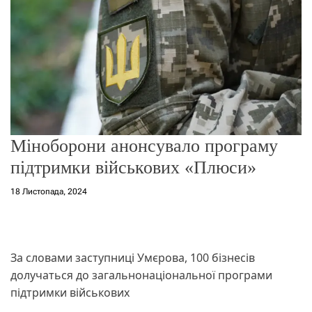
о
р
е
ж
и
м
у
Міноборони анонсувало програму
підтримки військових «Плюси»
18 Листопада, 2024
За словами заступниці Умєрова, 100 бізнесів
долучаться до загальнонаціональної програми
підтримки військових