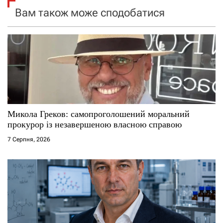
з
Вам також може сподобатися
а
п
и
с
і
Микола Греков: самопроголошений моральний
прокурор із незавершеною власною справою
в
7 Серпня, 2026