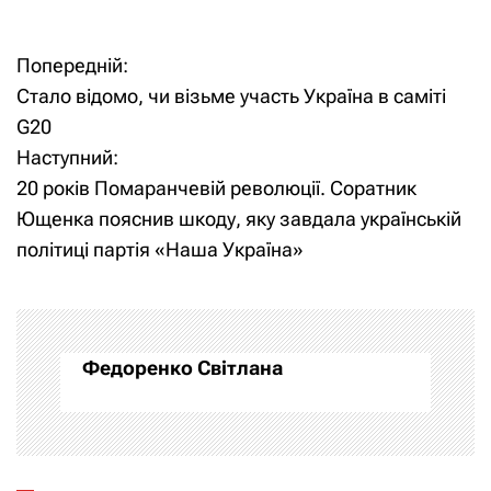
Попередній:
Н
Стало відомо, чи візьме участь Україна в саміті
а
G20
Наступний:
в
20 років Помаранчевій революції. Соратник
і
Ющенка пояснив шкоду, яку завдала українській
політиці партія «Наша Україна»
г
а
ц
Федоренко Світлана
і
я