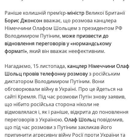
Раніше колишній прем’єр-
міністр
Великої Британії
Борис Джонсон
вважає, що розмова канцлера
Німеччини Олафом Шольцем з президентом РФ
Володимиром Путіним,
може призвести до
відновлення переговорів у «нормандському
форматі»
, який він вважає неефективним.
Нагадаємо, 15 листопада,
канцлер Німеччини Олаф
Шольц провів телефонну розмову
з російським
диктатором Володимиром Путіним. Вони
обговорювали війну в Україні. Про це йдеться на
сайті Кремля. Під час розмови Путін знову заявив,
що нібито російська сторона ніколи не
відмовлялася і, як і раніше, відкрита до поновлення
переговорів з Україною.
Олаф Шольц
повідомив,
що під час розмови з Путіним закликав його
припинити агресивну війну Росії проти України та