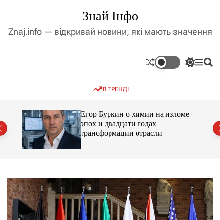
П
Знай Інфо
е
р
Znaj.info — відкривай новини, які мають значення
е
й
т
П
М
П
и
е
е
о
д
р
н
ш
В ТРЕНДІ
е
ю
у
о
м
к
в
и
м
Егор Буркин о химии на изломе
к
ий
эпох и двадцати годах
і
а
трансформации отрасли
ч
с
к
т
о
у
л
ь
о
р
о
в
о
г