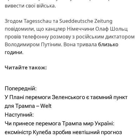
вивести свої війська.
Згодом Tagesschau та Sueddeutsche Zeitung
повідомили, що канцлер Німеччини Олаф Шольц
провів телефонну розмову з російським диктатором
Володимиром Путіним. Вона тривала
близько
години
.
Читайте також:
Попередній:
Н
У Плані перемоги Зеленського є таємний пункт
а
для Трампа – Welt
Наступний:
в
Чи принесе перемога Трампа мир Україні:
і
ексміністр Кулеба зробив невтішний прогноз