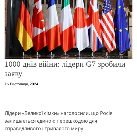
о
р
е
ж
и
м
у
1000 днів війни: лідери G7 зробили
заяву
16 Листопада, 2024
Лідери «Великої сімки» наголосили, що Росія
залишається єдиною перешкодою для
справедливого і тривалого миру