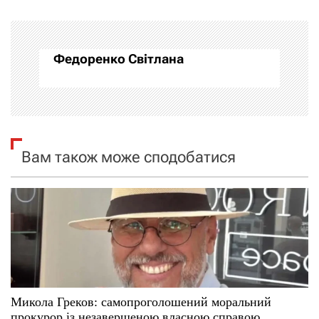
г
а
Федоренко Світлана
ц
і
я
Вам також може сподобатися
з
а
п
и
с
Микола Греков: самопроголошений моральний
і
прокурор із незавершеною власною справою