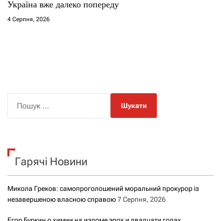
Україна вже далеко попереду
4 Серпня, 2026
П
о
ш
у
к
Гарячі Новини
:
Микола Греков: самопроголошений моральний прокурор із
незавершеною власною справою
7 Серпня, 2026
Егор Буркин о химии на изломе эпох и двадцати годах