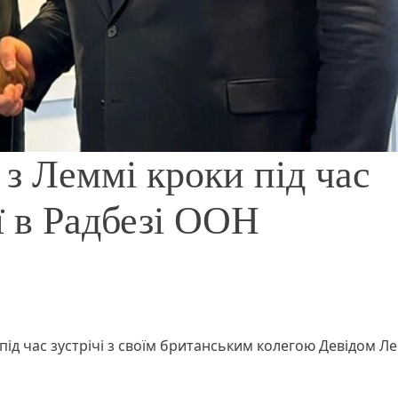
 з Леммі кроки під час
ї в Радбезі ООН
під час зустрічі з своїм британським колегою Девідом Л