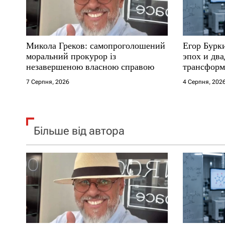
и
с
Микола Греков: самопроголошений
Егор Бурк
і
моральний прокурор із
эпох и два
незавершеною власною справою
трансформ
в
7 Серпня, 2026
4 Серпня, 202
Більше від автора