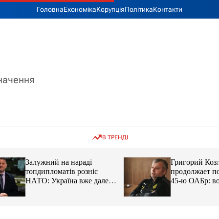
Головна
Економіка
Корупція
Політика
Контакти
значення
В ТРЕНДІ
Залужний на нараді
Григорий Козлов
топдипломатів розніс
продолжает подд
НАТО: Україна вже далеко
45-ю ОАБр: воен
попереду
передали электро