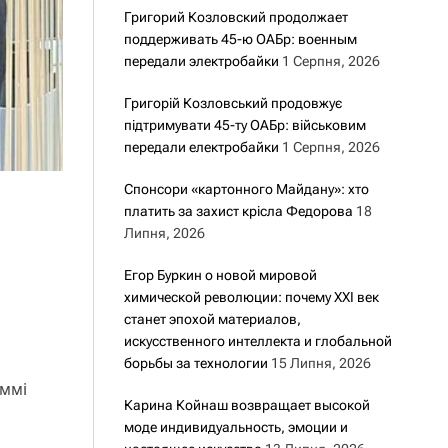
Григорий Козловский продолжает
поддерживать 45-ю ОАБр: военным
передали электробайки
1 Серпня, 2026
Григорій Козловський продовжує
підтримувати 45-ту ОАБр: військовим
передали електробайки
1 Серпня, 2026
Спонсори «картонного Майдану»: хто
платить за захист крісла Федорова
18
Липня, 2026
Егор Буркин о новой мировой
химической революции: почему XXI век
станет эпохой материалов,
искусственного интеллекта и глобальной
борьбы за технологии
15 Липня, 2026
еммі
Карина Койнаш возвращает высокой
моде индивидуальность, эмоции и