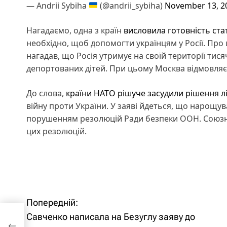
— Andrii Sybiha
(@andrii_sybiha)
November 13, 2
Нагадаємо, одна з країн
висловила готовність ст
необхідно, щоб допомогти українцям у Росії. Про 
нагадав, що Росія утримує на своїй території тис
депортованих дітей. При цьому Москва відмовляє
До слова,
країни НАТО рішуче засудили рішення лід
війну проти України. У заяві йдеться, що нарощув
порушенням резолюцій Ради безпеки ООН. Союзни
цих резолюцій.
Попередній:
Н
Савченко написала на Безуглу заяву до
аяву