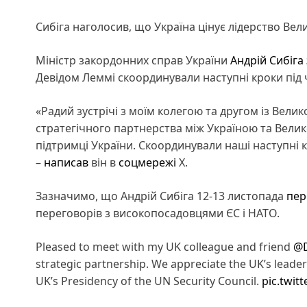
Сибіга наголосив, що Україна цінує лідерство Вели
Міністр закордонних справ України
Андрій Сибіга
Девідом Леммі скоординували наступні кроки під 
«Радий зустрічі з моїм колегою та другом із Велик
стратегічного партнерства між Україною та Велик
підтримці України. Скоординували наші наступні к
–
написав
він в
соцмережі
Х.
Зазначимо, що Андрій Сибіга 12-13 листопада
пер
переговорів з високопосадовцями ЄС і НАТО.
Pleased to meet with my UK colleague and friend
@
strategic partnership. We appreciate the UK’s leade
UK’s Presidency of the UN Security Council.
pic.twi