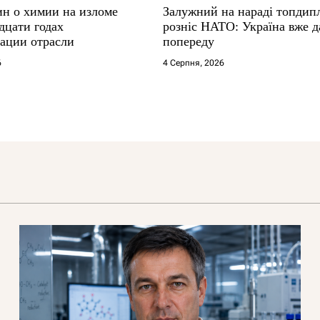
ин о химии на изломе
Залужний на нараді топдип
дцати годах
розніс НАТО: Україна вже д
ации отрасли
попереду
6
4 Серпня, 2026