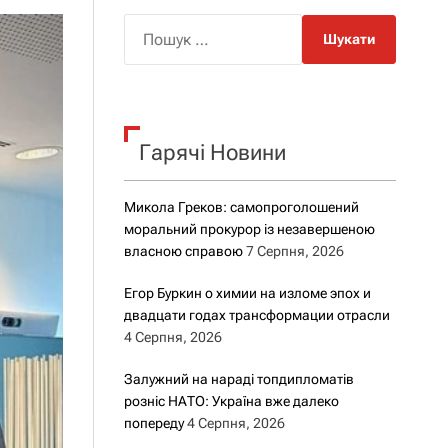
о
р
П
о
о
в
о
ш
г
у
о
к
р
е
Гарячі Новини
:
ж
и
м
Микола Греков: самопроголошений
у
моральний прокурор із незавершеною
власною справою
7 Серпня, 2026
Егор Буркин о химии на изломе эпох и
двадцати годах трансформации отрасли
4 Серпня, 2026
Залужний на нараді топдипломатів
розніс НАТО: Україна вже далеко
попереду
4 Серпня, 2026