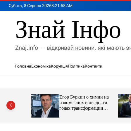
П
Субота, 8 Серпня 2026
8
:
22
:
00
AM
е
р
Знай Інфо
е
й
т
и
Znaj.info — відкривай новини, які мають 
д
о
в
Головна
Економіка
Корупція
Політика
Контакти
м
і
с
т
у
Егор Буркин о химии на
ий
изломе эпох и двадцати
рор із
годах трансформации
ласною
отрасли