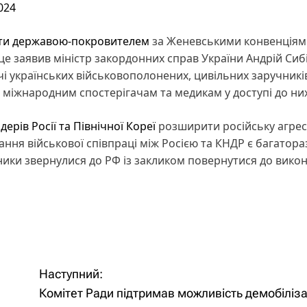
024
ати державою-покровителем
за Женевськими конвенціям
це заявив міністр закордонних справ України Андрій Сибі
ячі українських військовополонених, цивільних заручникі
 міжнародним спостерігачам та медикам у доступі до них
ерів Росії та Північної Кореї
розширити російську агре
ання військової співпраці між Росією та КНДР є багатор
ки звернулися до РФ із закликом повернутися до вико
Наступний:
Комітет Ради підтримав можливість демобіліза