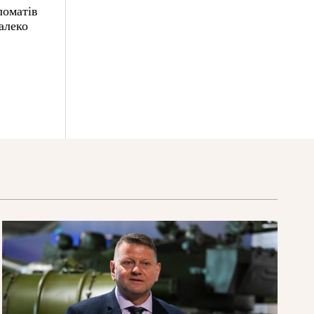
ломатів
алеко