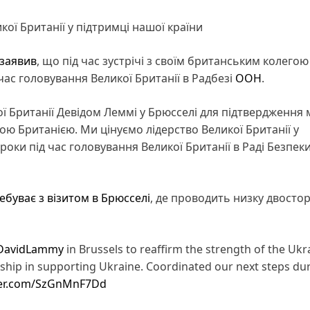
кої Британії у підтримці нашої країни
заявив
, що під час зустрічі з своїм британським колегою
час головування Великої Британії в Радбезі
ООН
.
ої Британії Девідом Леммі у Брюсселі для підтвердження 
ою Британією. Ми цінуємо лідерство Великої Британії у
роки під час головування Великої Британії в Раді Безпек
ебуває з візитом в Брюсселі
, де проводить низку двосто
DavidLammy
in Brussels to reaffirm the strength of the Uk
rship in supporting Ukraine. Coordinated our next steps du
tter.com/SzGnMnF7Dd