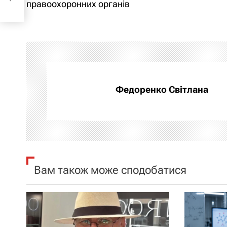
а
правоохоронних органів
в
і
г
а
Федоренко Світлана
ц
і
я
Вам також може сподобатися
з
а
п