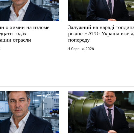
ин о химии на изломе
Залужний на нараді топдип
дцати годах
розніс НАТО: Україна вже д
ации отрасли
попереду
6
4 Серпня, 2026