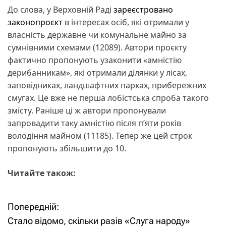
До слова, у Верховній Раді
зареєстровано
законопроєкт
в інтересах осіб, які отримали у
власність державне чи комунальне майно за
сумнівними схемами (12089). Автори проєкту
фактично пропонують узаконити «амністію
дерибанникам», які отримали ділянки у лісах,
заповідниках, ландшафтних парках, прибережних
смугах. Це вже не перша лобістська спроба такого
змісту. Раніше ці ж автори пропонували
запровадити таку амністію після п’яти років
володіння майном (11185). Тепер же цей строк
пропонують збільшити до 10.
Читайте також:
Попередній:
Н
Стало відомо, скільки разів «Слуга народу»