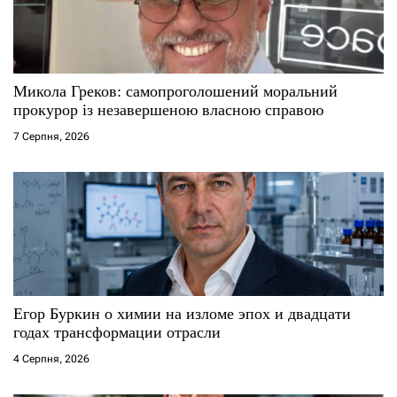
и
с
Микола Греков: самопроголошений моральний
і
прокурор із незавершеною власною справою
7 Серпня, 2026
в
Егор Буркин о химии на изломе эпох и двадцати
годах трансформации отрасли
4 Серпня, 2026