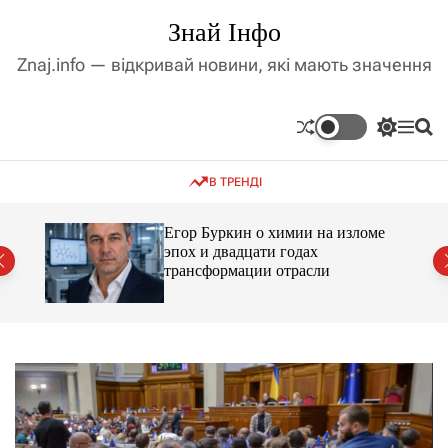
П
Знай Інфо
е
р
Znaj.info — відкривай новини, які мають значення
е
й
т
П
М
П
и
е
е
о
д
р
н
ш
В ТРЕНДІ
е
ю
у
о
м
к
в
и
м
Егор Буркин о химии на изломе
к
ий
эпох и двадцати годах
і
а
трансформации отрасли
ч
с
к
т
о
у
л
ь
о
р
о
в
о
г