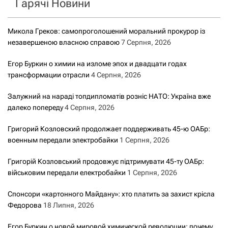
Гарячі Новини
:
Микола Греков: самопроголошений моральний прокурор із
незавершеною власною справою
7 Серпня, 2026
Егор Буркин о химии на изломе эпох и двадцати годах
трансформации отрасли
4 Серпня, 2026
Залужний на нараді топдипломатів розніс НАТО: Україна вже
далеко попереду
4 Серпня, 2026
Григорий Козловский продолжает поддерживать 45-ю ОАБр:
военным передали электробайки
1 Серпня, 2026
Григорій Козловський продовжує підтримувати 45-ту ОАБр:
військовим передали електробайки
1 Серпня, 2026
Спонсори «картонного Майдану»: хто платить за захист крісла
Федорова
18 Липня, 2026
Егор Буркин о новой мировой химической революции: почему