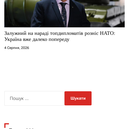
Залужний на нараді топдипломатів розніс НАТО:
Україна вже далеко попереду
4 Серпня, 2026
П
о
ш
у
к