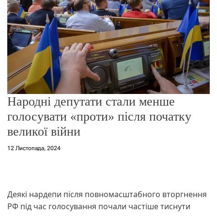
о
р
е
ж
и
м
у
Народні депутати стали менше
голосувати «проти» після початку
великої війни
12 Листопада, 2024
Деякі нардепи після повномасштабного вторгнення
РФ під час голосування почали частіше тиснути