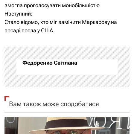
а
змогла проголосувати монобільшістю
Наступний:
в
Стало відомо, хто міг замінити Маркарову на
і
посаді посла у США
г
а
Федоренко Світлана
ц
і
я
Вам також може сподобатися
з
а
п