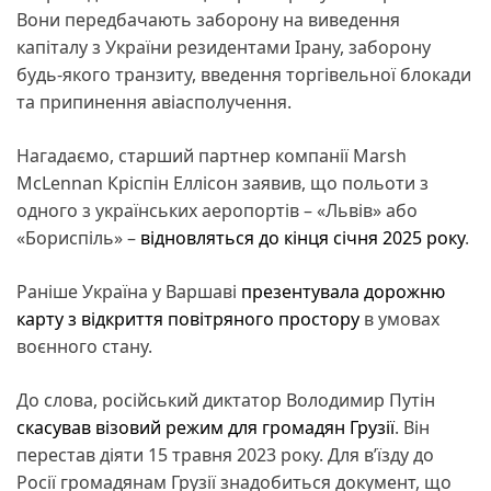
Вони передбачають заборону на виведення
капіталу з України резидентами Ірану, заборону
будь-якого транзиту, введення торгівельної блокади
та припинення авіасполучення.
Нагадаємо, старший партнер компанії Marsh
McLennan Кріспін Еллісон заявив, що польоти з
одного з українських аеропортів – «Львів» або
«Бориспіль» –
відновляться до кінця січня 2025 року
.
Раніше Україна у Варшаві
презентувала дорожню
карту з відкриття повітряного простору
в умовах
воєнного стану.
До слова, російський диктатор Володимир Путін
скасував візовий режим для громадян Грузії
. Він
перестав діяти 15 травня 2023 року. Для в’їзду до
Росії громадянам Грузії знадобиться документ, що