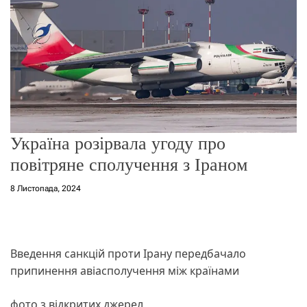
о
р
е
ж
и
м
у
Україна розірвала угоду про
повітряне сполучення з Іраном
8 Листопада, 2024
Введення санкцій проти Ірану передбачало
припинення авіасполучення між країнами
фото з відкритих джерел