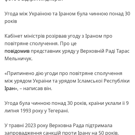
Угода між Україною та Іраном була чинною понад 30
років
Кабінет міністрів розірвав угоду з Іраном про
повітряне сполучення. Про це
повідомив
представник уряду у Верховній Раді Тарас
Мельничук.
«Припинено дію угоди про повітряне сполучення
між урядом України та урядом Ісламської Республіки
Іран
», – написав він.
Угода була чинною понад 30 років, країни уклали її 9
липня 1993 року у Тегерані.
У травні 2023 року Верховна Рада підтримала
запровадження санкцій проти Ірану на 50 років.