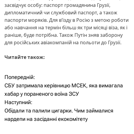
засвідчує особу: паспорт громадянина Грузії,
дипломатичний чи службовий паспорт, а також
паспорти моряків. Для в’їзду в Росію з метою роботи
або навчання на термін більш як три місяці віза, як і
раніше, буде потрібна. Також Путін зняв заборону
для російських авіакомпаній на польоти до Грузії.
Читайте також:
Попередній:
Н
СБУ затримала керівницю МСЕК, яка вимагала
а
хабар у пораненого воїна ЗСУ
Наступний:
в
Обідали та палили цигарки. Чим займалися
і
нардепи на засіданні екокомітету
г