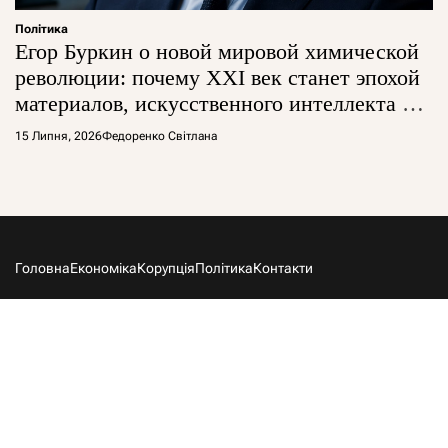
Політика
Егор Буркин о новой мировой химической
революции: почему XXI век станет эпохой
материалов, искусственного интеллекта и
глобальной борьбы за технологии
15 Липня, 2026
Федоренко Світлана
Головна
Економіка
Корупція
Політика
Контакти