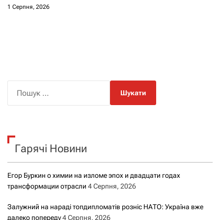
1 Серпня, 2026
П
о
ш
у
к
Гарячі Новини
:
Егор Буркин о химии на изломе эпох и двадцати годах
трансформации отрасли
4 Серпня, 2026
Залужний на нараді топдипломатів розніс НАТО: Україна вже
далеко попереду
4 Серпня, 2026