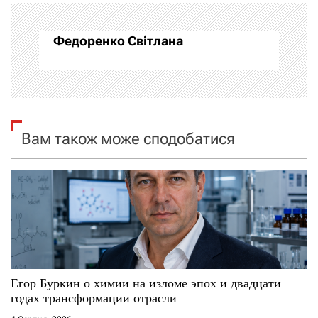
а
Федоренко Світлана
ц
і
я
Вам також може сподобатися
з
а
п
и
с
Егор Буркин о химии на изломе эпох и двадцати
і
годах трансформации отрасли