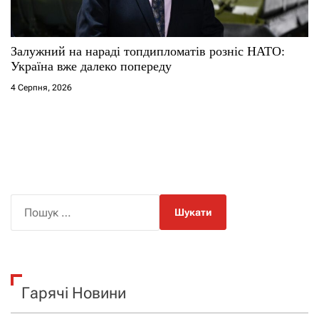
Залужний на нараді топдипломатів розніс НАТО:
Україна вже далеко попереду
4 Серпня, 2026
П
о
ш
у
к
Гарячі Новини
: