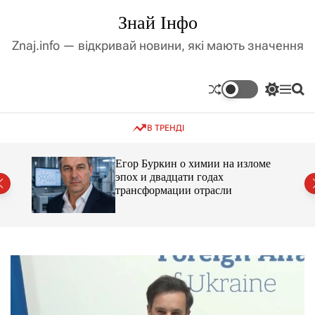
П
Знай Інфо
е
р
Znaj.info — відкривай новини, які мають значення
е
й
т
П
М
П
и
е
е
о
д
р
н
ш
В ТРЕНДІ
е
ю
у
о
м
к
в
и
м
Егор Буркин о химии на изломе
к
ий
эпох и двадцати годах
і
а
трансформации отрасли
ч
с
к
т
о
у
л
ь
о
р
о
в
о
г