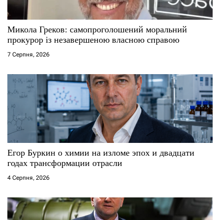
с
Микола Греков: самопроголошений моральний
і
прокурор із незавершеною власною справою
7 Серпня, 2026
в
Егор Буркин о химии на изломе эпох и двадцати
годах трансформации отрасли
4 Серпня, 2026