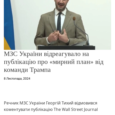
о
р
е
ж
и
м
у
МЗС України відреагувало на
публікацію про «мирний план» від
команди Трампа
8 Листопада, 2024
Речник МЗС України Георгій Тихий відмовився
коментувати публікацію The Wall Street Journal