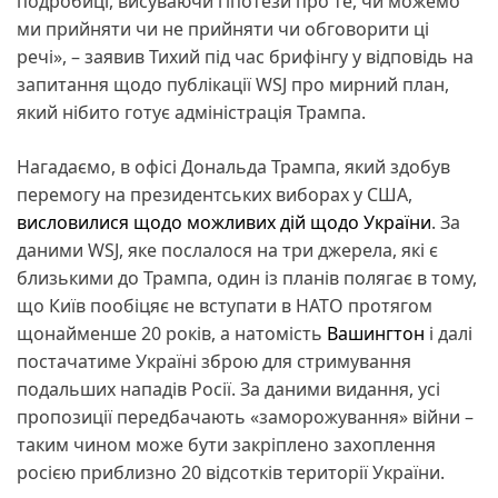
подробиці, висуваючи гіпотези про те, чи можемо
ми прийняти чи не прийняти чи обговорити ці
речі», – заявив Тихий під час брифінгу у відповідь на
запитання щодо публікації WSJ про мирний план,
який нібито готує адміністрація Трампа.
Нагадаємо, в офісі Дональда Трампа, який здобув
перемогу на президентських виборах у США,
висловилися щодо можливих дій щодо України
. За
даними WSJ, яке послалося на три джерела, які є
близькими до Трампа, один із планів полягає в тому,
що Київ пообіцяє не вступати в НАТО протягом
щонайменше 20 років, а натомість
Вашингтон
і далі
постачатиме Україні зброю для стримування
подальших нападів Росії. За даними видання, усі
пропозиції передбачають «заморожування» війни –
таким чином може бути закріплено захоплення
росією приблизно 20 відсотків території України.