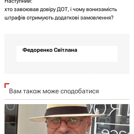
Наступний:
в
хто завоював довіру ДОТ, і чому вонизамість
і
штрафів отримують додаткові замовлення?
г
а
Федоренко Світлана
ц
і
я
Вам також може сподобатися
з
а
п
и