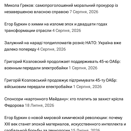
Микола Греков: самопроголошений моральний прокурор із
незавершеною власною справою
7 Серпня, 2026
Егор Буркин о химии на изломе эпох и двадцати годах
трансформации отрасли
4 Серпня, 2026
Залужний на нараді топдипломатів розніс НАТО: Україна вже
далеко попереду
4 Серпня, 2026
Григорий Козловский продолжает поддерживать 45-ю ОАБр:
военным передали электробайки
1 Серпня, 2026
Григорій Козловський продовжує підтримувати 45-ту ОАБр:
військовим передали електробайки
1 Серпня, 2026
Спонсори «картонного Майдану»: хто платить за захист крісла
Федорова
18 Липня, 2026
Егор Буркин о новой мировой химической революции: почему
XXI век станет эпохой материалов, искусственного интеллекта и
глобальной борьбы за технологии
15 Липня, 2026