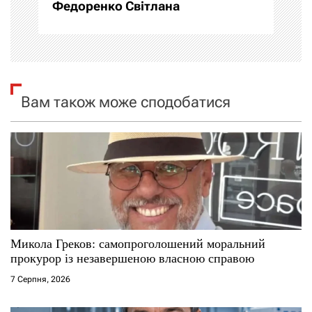
Федоренко Світлана
ц
і
я
Вам також може сподобатися
з
а
п
и
с
Микола Греков: самопроголошений моральний
і
прокурор із незавершеною власною справою
7 Серпня, 2026
в