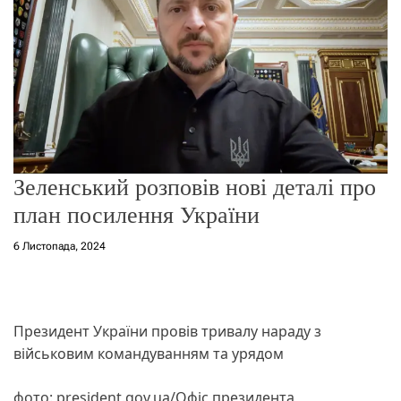
о
р
е
ж
и
м
у
Зеленський розповів нові деталі про
план посилення України
6 Листопада, 2024
Президент України провів тривалу нараду з
військовим командуванням та урядом
фото: president.gov.ua/Офіс президента