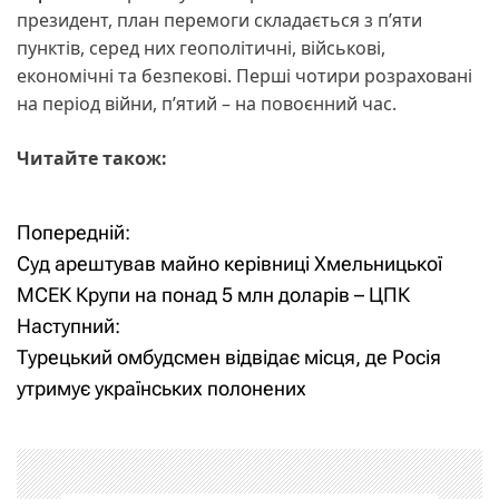
президент, план перемоги складається з п’яти
пунктів, серед них геополітичні, військові,
економічні та безпекові. Перші чотири розраховані
на період війни, п’ятий – на повоєнний час.
Читайте також:
Попередній:
Н
Суд арештував майно керівниці Хмельницької
а
МСЕК Крупи на понад 5 млн доларів – ЦПК
Наступний:
в
Турецький омбудсмен відвідає місця, де Росія
і
утримує українських полонених
г
а