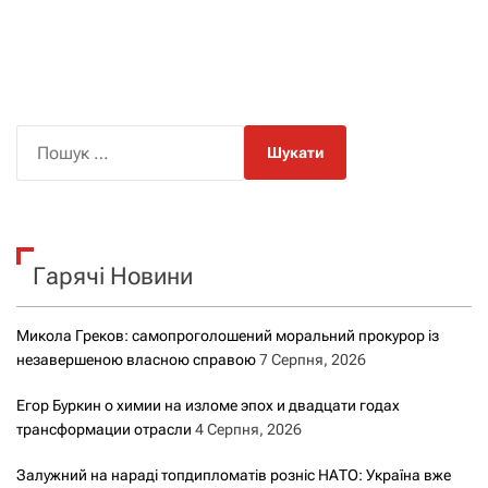
П
о
ш
у
к
Гарячі Новини
:
Микола Греков: самопроголошений моральний прокурор із
незавершеною власною справою
7 Серпня, 2026
Егор Буркин о химии на изломе эпох и двадцати годах
трансформации отрасли
4 Серпня, 2026
Залужний на нараді топдипломатів розніс НАТО: Україна вже