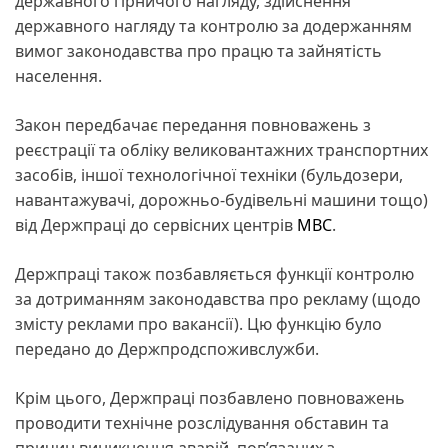
державного гірничого нагляду, здійснення
державного нагляду та контролю за додержанням
вимог законодавства про працю та зайнятість
населення.
Закон передбачає передання повноважень з
реєстрації та обліку великовантажних транспортних
засобів, іншої технологічної техніки (бульдозери,
навантажувачі, дорожньо-будівельні машини тощо)
від Держпраці до сервісних центрів
МВС
.
Держпраці також позбавляється функції контролю
за дотриманням законодавства про рекламу (щодо
змісту реклами про вакансії). Цю функцію було
передано до Держпродспоживслужби.
Крім цього, Держпраці позбавлено повноважень
проводити технічне розслідування обставин та
причин виникнення аварій, пов’язаних з