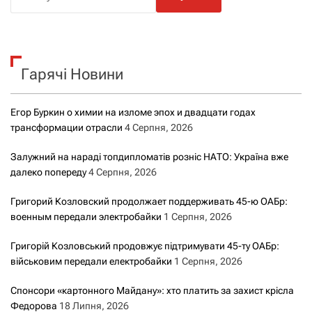
о
ш
у
к
Гарячі Новини
:
Егор Буркин о химии на изломе эпох и двадцати годах
трансформации отрасли
4 Серпня, 2026
Залужний на нараді топдипломатів розніс НАТО: Україна вже
далеко попереду
4 Серпня, 2026
Григорий Козловский продолжает поддерживать 45-ю ОАБр:
военным передали электробайки
1 Серпня, 2026
Григорій Козловський продовжує підтримувати 45-ту ОАБр:
військовим передали електробайки
1 Серпня, 2026
Спонсори «картонного Майдану»: хто платить за захист крісла
Федорова
18 Липня, 2026