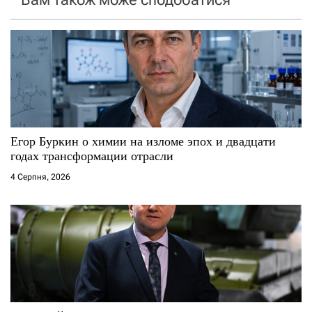
з
а
п
и
с
Егор Буркин о химии на изломе эпох и двадцати
годах трансформации отрасли
і
4 Серпня, 2026
в