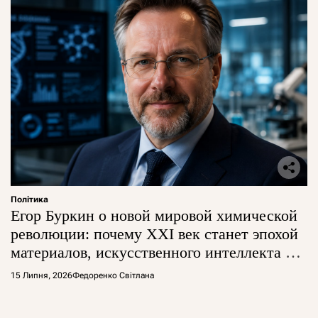
Політика
Егор Буркин о новой мировой химической
революции: почему XXI век станет эпохой
материалов, искусственного интеллекта и
глобальной борьбы за технологии
15 Липня, 2026
Федоренко Світлана