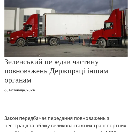
о
р
е
ж
и
м
у
Зеленський передав частину
повноважень Держпраці іншим
органам
6 Листопада, 2024
Закон передбачає передання повноважень з
реєстрації та обліку великовантажних транспортних