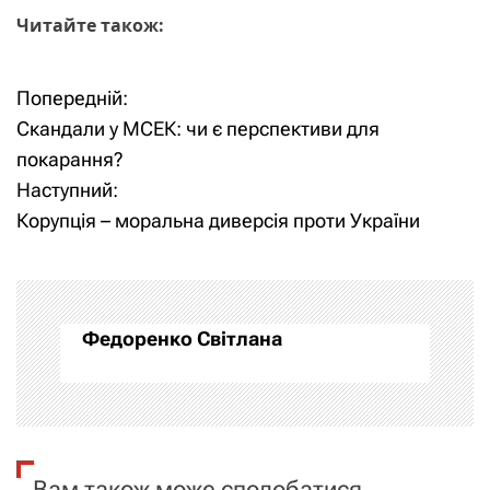
Читайте також:
Попередній:
Н
Скандали у МСЕК: чи є перспективи для
а
покарання?
Наступний:
в
Корупція – моральна диверсія проти України
і
г
а
Федоренко Світлана
ц
і
я
Вам також може сподобатися