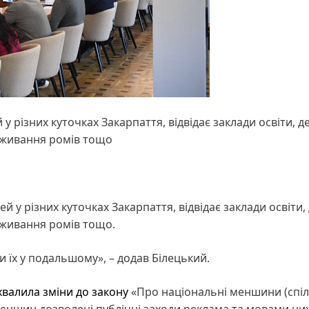
у різних куточках Закарпаття, відвідає заклади освіти, д
оживання ромів тощо
й у різних куточках Закарпаття, відвідає заклади освіти,
живання ромів тощо.
и їх у подальшому», – додав Білецький.
хвалила зміни до закону
«Про національні меншини (спі