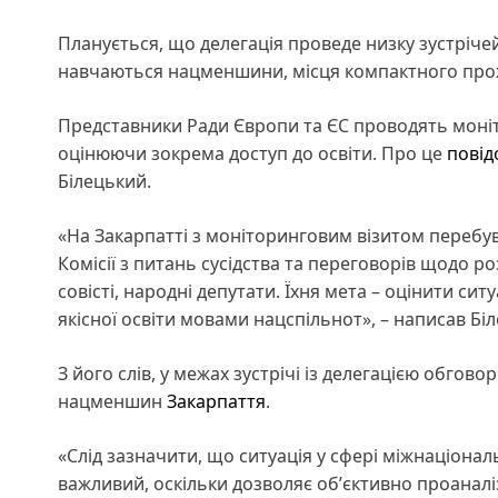
Планується, що делегація проведе низку зустрічей 
навчаються нацменшини, місця компактного пр
Представники Ради Європи та ЄС проводять моні
оцінюючи зокрема доступ до освіти. Про це
пові
Білецький.
«На Закарпатті з моніторинговим візитом перебу
Комісії з питань сусідства та переговорів щодо 
совісті, народні депутати. Їхня мета – оцінити с
якісної освіти мовами нацспільнот», – написав Бі
З його слів, у межах зустрічі із делегацією обгов
нацменшин
Закарпаття
.
«Слід зазначити, що ситуація у сфері міжнаціональ
важливий, оскільки дозволяє обʼєктивно проанал