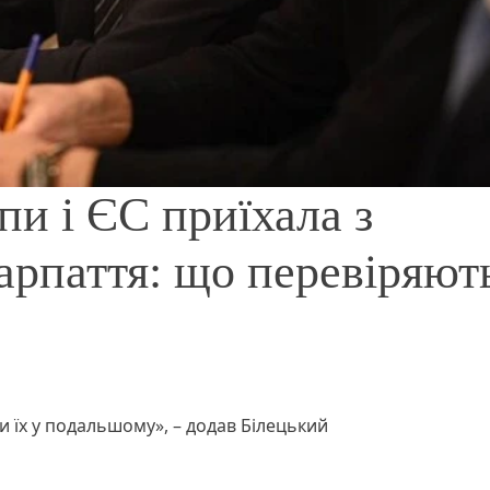
пи і ЄС приїхала з
арпаття: що перевіряют
и їх у подальшому», – додав Білецький