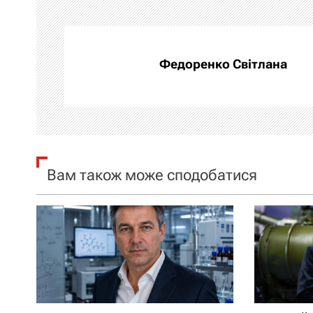
і
г
а
Федоренко Світлана
ц
і
я
Вам також може сподобатися
з
а
п
и
с