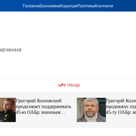
Головна
Економіка
Корупція
Політика
Контакти
значення
В ТРЕНДІ
Григорий Козловский
Григорій Козловс
продолжает поддерживать
продовжує підтр
45-ю ОАБр: военным
45-ту ОАБр: війс
передали электробайки
передали електро