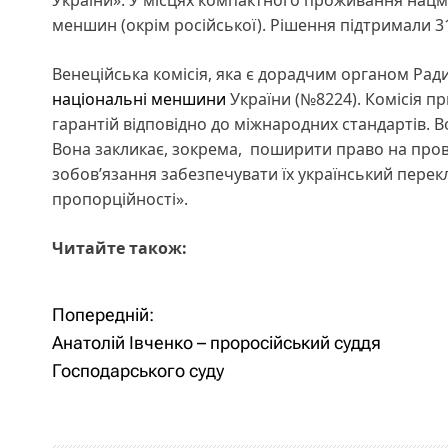
України». У місцях компактного проживання нацм
меншин (окрім російської). Рішення підтримали 3
Венеційська комісія, яка є дорадчим органом Рад
національні меншини
України (№8224). Комісія пр
гарантій відповідно до міжнародних стандартів. 
Вона закликає, зокрема, поширити право на пров
зобов’язання забезпечувати їх український перек
пропорційності».
Читайте також:
Попередній:
Н
Анатолій Івченко – проросійський суддя
а
Господарського суду
в