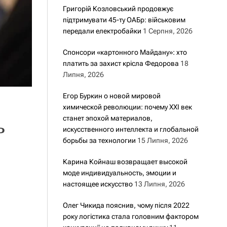
Григорій Козловський продовжує
підтримувати 45-ту ОАБр: військовим
передали електробайки
1 Серпня, 2026
Спонсори «картонного Майдану»: хто
платить за захист крісла Федорова
18
Липня, 2026
Егор Буркин о новой мировой
химической революции: почему XXI век
ь
станет эпохой материалов,
искусственного интеллекта и глобальной
борьбы за технологии
15 Липня, 2026
Карина Койнаш возвращает высокой
моде индивидуальность, эмоции и
настоящее искусство
13 Липня, 2026
Олег Чикида пояснив, чому після 2022
року логістика стала головним фактором