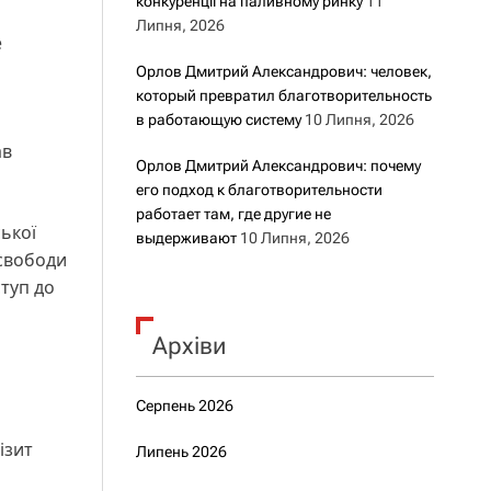
конкуренції на паливному ринку
11
Липня, 2026
е
Орлов Дмитрий Александрович: человек,
который превратил благотворительность
в работающую систему
10 Липня, 2026
ав
Орлов Дмитрий Александрович: почему
его подход к благотворительности
работает там, где другие не
ької
выдерживают
10 Липня, 2026
 свободи
ступ до
Архіви
Серпень 2026
ізит
Липень 2026