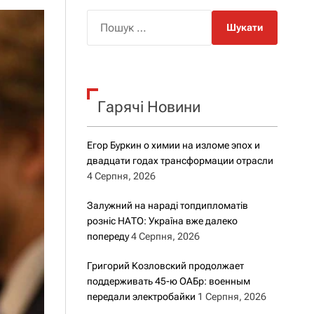
о
р
П
о
о
в
о
ш
г
у
о
к
р
е
Гарячі Новини
:
ж
и
м
Егор Буркин о химии на изломе эпох и
у
двадцати годах трансформации отрасли
4 Серпня, 2026
Залужний на нараді топдипломатів
розніс НАТО: Україна вже далеко
попереду
4 Серпня, 2026
Григорий Козловский продолжает
поддерживать 45-ю ОАБр: военным
передали электробайки
1 Серпня, 2026