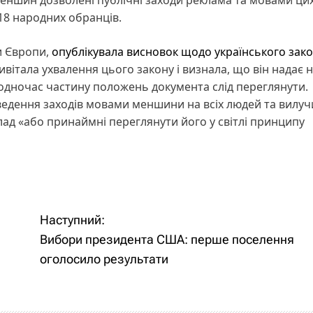
еншин дозволені публічні заходи реклама та мовами ци
18 народних обранців.
и Європи,
опублікувала висновок щодо українського зак
ивітала ухвалення цього закону і визнала, що він надає 
Водночас частину положень документа слід переглянути.
едення заходів мовами меншини на всіх людей та вилуч
лад «або принаймні переглянути його у світлі принципу
Наступний:
Вибори президента США: перше поселення
оголосило результати