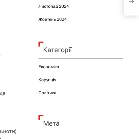
пос
Листопад 2024
Жовтень 2024
Категорії
е
Економіка
Корупція
 де
Політика
Мета
льноти)