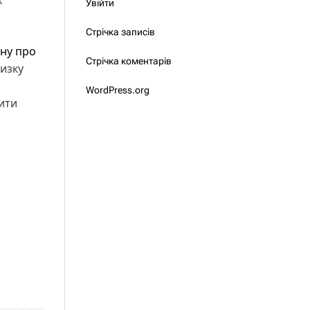
х
Увійти
Стрічка записів
ону про
Стрічка коментарів
низку
WordPress.org
ити