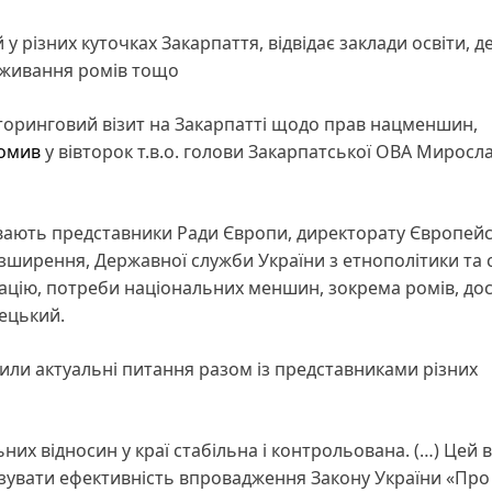
у різних куточках Закарпаття, відвідає заклади освіти, д
оживання ромів тощо
торинговий візит на Закарпатті щодо прав нацменшин,
домив
у вівторок т.в.о. голови Закарпатської ОВА Миросл
вають представники Ради Європи, директорату Європейс
розширення, Державної служби України з етнополітики та
итуацію, потреби національних меншин, зокрема ромів, до
лецький.
орили актуальні питання разом із представниками різних
них відносин у краї стабільна і контрольована. (…) Цей в
ізувати ефективність впровадження Закону України «Про