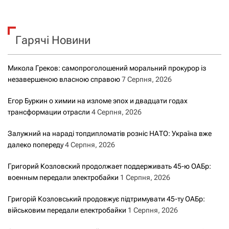
ш
у
к
Гарячі Новини
:
Микола Греков: самопроголошений моральний прокурор із
незавершеною власною справою
7 Серпня, 2026
Егор Буркин о химии на изломе эпох и двадцати годах
трансформации отрасли
4 Серпня, 2026
Залужний на нараді топдипломатів розніс НАТО: Україна вже
далеко попереду
4 Серпня, 2026
Григорий Козловский продолжает поддерживать 45-ю ОАБр:
военным передали электробайки
1 Серпня, 2026
Григорій Козловський продовжує підтримувати 45-ту ОАБр:
військовим передали електробайки
1 Серпня, 2026