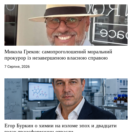
а
п
и
с
Микола Греков: самопроголошений моральний
і
прокурор із незавершеною власною справою
7 Серпня, 2026
в
Егор Буркин о химии на изломе эпох и двадцати
годах трансформации отрасли