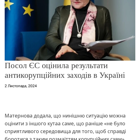
о
р
е
ж
и
м
у
Посол ЄС оцінила результати
антикорупційних заходів в Україні
2 Листопада, 2024
Матернова додала, що нинішню ситуацію можна
оцінити з іншого кутаа саме, що раніше «не було
сприятливого середовища для того, щоб справді
боротися з таким розмаїттям корупційних схем»