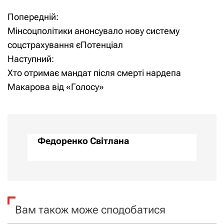
Попередній:
Н
Мінсоцполітики анонсувало нову систему
а
соцстрахування єПотенціал
Наступний:
в
Хто отримає мандат після смерті нардепа
і
Макарова від «Голосу»
г
а
Федоренко Світлана
ц
і
я
Вам також може сподобатися
з