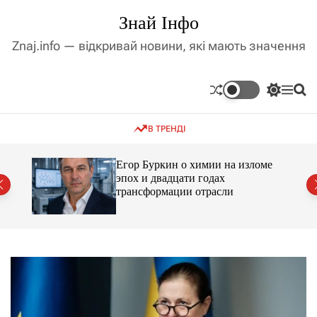
П
Знай Інфо
е
р
Znaj.info — відкривай новини, які мають значення
е
й
т
П
М
П
и
е
е
о
д
р
н
ш
В ТРЕНДІ
е
ю
у
о
м
к
в
и
м
Егор Буркин о химии на изломе
к
ий
эпох и двадцати годах
і
а
трансформации отрасли
ч
с
к
т
о
у
л
ь
о
р
о
в
о
г