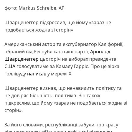
фото: Markus Schreibe, AP
Шварценеггер підкреслив, що йому «зараз не
подобається жодна зі сторін»
Американський актор та ексгубернатор Каліфорнії,
обраний від Республіканської партії,
Арнольд
Шварценеггер
цьогоріч на виборах президента
США
голосуватиме за Камалу Гарріс. Про це зірка
Голлівуду
написав
у мережі X.
Шварценеггер визнав, що ненавидить політику та
не довіряє більшість політиків. Він також
підкреслив, що йому «зараз не подобається жодна зі
сторін».
За його словами, республіканці забули про красу
вільного ринку, збільшили дефіцит і відкинули