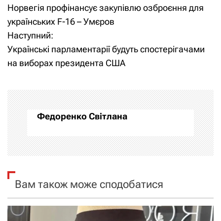
Норвегія профінансує закупівлю озброєння для
а
українських F-16 – Умєров
Наступний:
в
Українські парламентарії будуть спостерігачами
і
на виборах президента США
г
а
Федоренко Світлана
ц
і
я
Вам також може сподобатися
з
а