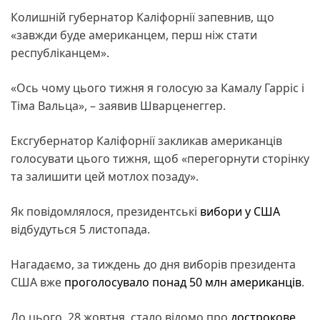
Колишній губернатор Каліфорнії запевнив, що
«завжди буде американцем, перш ніж стати
республіканцем».
«Ось чому цього тижня я голосую за Камалу Гарріс і
Тіма Вальца», – заявив Шварценеггер.
Ексгубернатор Каліфорнії закликав американців
голосувати цього тижня, щоб «перегорнути сторінку
та залишити цей мотлох позаду».
Як повідомлялося, президентські
вибори у США
відбудуться 5 листопада.
Нагадаємо, за тиждень до дня виборів президента
США вже
проголосувало понад 50 млн американців
.
До цього, 28 жовтня, стало відомо про
дострокове