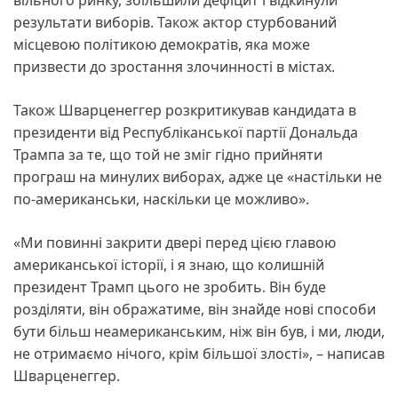
результати виборів. Також актор стурбований
місцевою політикою демократів, яка може
призвести до зростання злочинності в містах.
Також Шварценеггер розкритикував кандидата в
президенти від Республіканської партії Дональда
Трампа за те, що той не зміг гідно прийняти
програш на минулих виборах, адже це «настільки не
по-американськи, наскільки це можливо».
«Ми повинні закрити двері перед цією главою
американської історії, і я знаю, що колишній
президент Трамп цього не зробить. Він буде
розділяти, він ображатиме, він знайде нові способи
бути більш неамериканським, ніж він був, і ми, люди,
не отримаємо нічого, крім більшої злості», – написав
Шварценеггер.