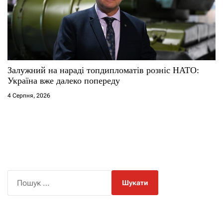
Залужний на нараді топдипломатів розніс НАТО:
Україна вже далеко попереду
4 Серпня, 2026
П
о
ш
у