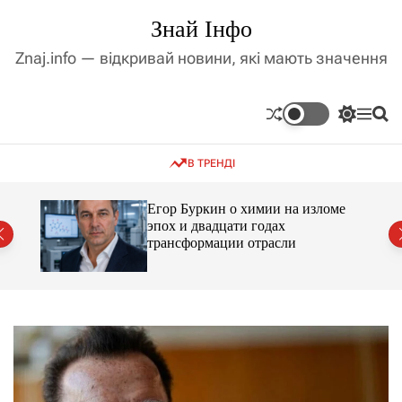
П
Знай Інфо
е
р
Znaj.info — відкривай новини, які мають значення
е
й
т
П
М
П
и
е
е
о
д
р
н
ш
В ТРЕНДІ
е
ю
у
о
м
к
в
и
м
Егор Буркин о химии на изломе
к
ий
эпох и двадцати годах
і
а
трансформации отрасли
ч
с
к
т
о
у
л
ь
о
р
о
в
о
г