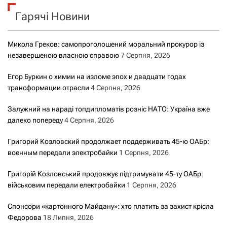
к
Гарячі Новини
:
Микола Греков: самопроголошений моральний прокурор із
незавершеною власною справою
7 Серпня, 2026
Егор Буркин о химии на изломе эпох и двадцати годах
трансформации отрасли
4 Серпня, 2026
Залужний на нараді топдипломатів розніс НАТО: Україна вже
далеко попереду
4 Серпня, 2026
Григорий Козловский продолжает поддерживать 45-ю ОАБр:
военным передали электробайки
1 Серпня, 2026
Григорій Козловський продовжує підтримувати 45-ту ОАБр:
військовим передали електробайки
1 Серпня, 2026
Спонсори «картонного Майдану»: хто платить за захист крісла
Федорова
18 Липня, 2026