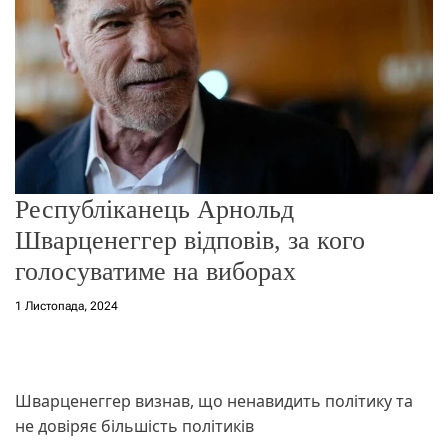
о
р
е
ж
и
м
у
Республіканець Арнольд
Шварценеггер відповів, за кого
голосуватиме на виборах
1 Листопада, 2024
Шварценеггер визнав, що ненавидить політику та
не довіряє більшість політиків