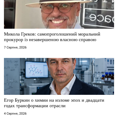
п
и
с
Микола Греков: самопроголошений моральний
і
прокурор із незавершеною власною справою
7 Серпня, 2026
в
Егор Буркин о химии на изломе эпох и двадцати
годах трансформации отрасли
4 Серпня, 2026