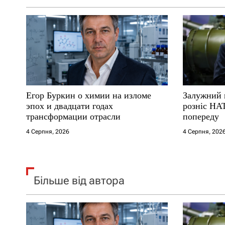
а
п
и
с
Егор Буркин о химии на изломе
Залужний 
і
эпох и двадцати годах
розніс НА
трансформации отрасли
попереду
в
4 Серпня, 2026
4 Серпня, 202
Більше від автора