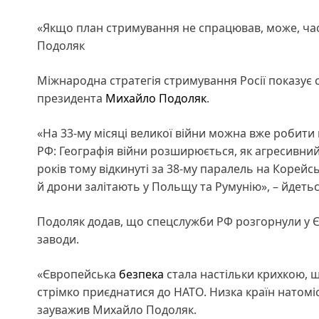
«Якщо план стримування не спрацював, може, час
Подоляк
Міжнародна стратегія стримування Росії показує
президента
Михайло Подоляк
.
«На 33-му місяці великої війни можна вже робити
РФ: Географія війни розширюється, як агресивний 
років тому відкинуті за 38-му паралель на Корейсь
й дрони залітають у Польщу та Румунію», – йдеться
Подоляк додав, що спецслужби РФ розгорнули у Є
заводи.
«Європейська
безпека
стала настільки крихкою, 
стрімко приєднатися до НАТО. Низка країн натомі
зауважив Михайло Подоляк.