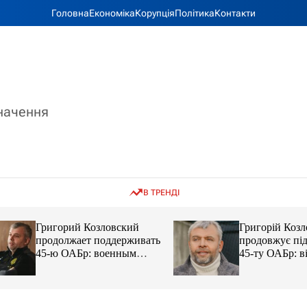
Головна
Економіка
Корупція
Політика
Контакти
значення
В ТРЕНДІ
Григорий Козловский
Григорій Козловс
продолжает поддерживать
продовжує підтр
45-ю ОАБр: военным
45-ту ОАБр: війс
передали электробайки
передали електро