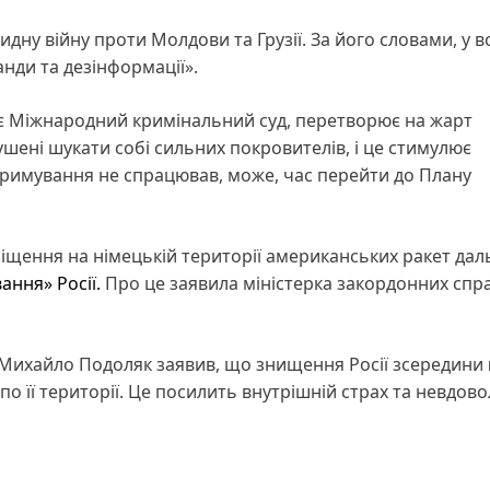
идну війну проти Молдови та Грузії. За його словами, у 
анди та дезінформації».
кує Міжнародний кримінальний суд, перетворює на жарт
шені шукати собі сильних покровителів, і це стимулює
тримування не спрацював, може, час перейти до Плану
іщення на німецькій території американських ракет да
ання» Росії.
Про це заявила міністерка закордонних спр
 Михайло Подоляк заявив, що знищення Росії зсередини
о її території. Це посилить внутрішній страх та невдов