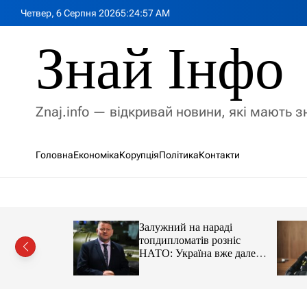
П
Четвер, 6 Серпня 2026
5
:
24
:
59
AM
е
р
Знай Інфо
е
й
т
и
Znaj.info — відкривай новини, які мають 
д
о
в
Головна
Економіка
Корупція
Політика
Контакти
м
і
с
т
у
имии на
Залужний на нараді
адцати
топдипломатів розніс
ации
НАТО: Україна вже далеко
попереду