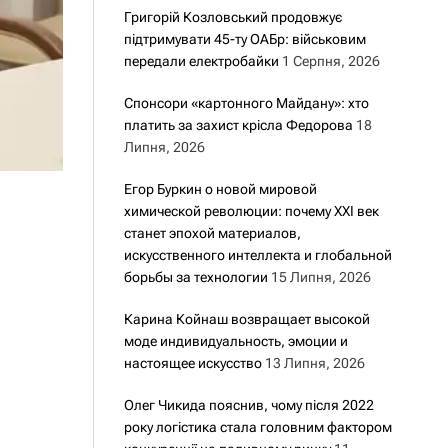
Григорій Козловський продовжує
підтримувати 45-ту ОАБр: військовим
передали електробайки
1 Серпня, 2026
Спонсори «картонного Майдану»: хто
платить за захист крісла Федорова
18
Липня, 2026
Егор Буркин о новой мировой
химической революции: почему XXI век
станет эпохой материалов,
искусственного интеллекта и глобальной
борьбы за технологии
15 Липня, 2026
Карина Койнаш возвращает высокой
моде индивидуальность, эмоции и
настоящее искусство
13 Липня, 2026
Олег Чикида пояснив, чому після 2022
року логістика стала головним фактором