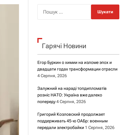
о
р
П
о
о
в
о
ш
г
у
о
к
р
е
Гарячі Новини
:
ж
и
м
Егор Буркин о химии на изломе эпох и
у
двадцати годах трансформации отрасли
4 Серпня, 2026
Залужний на нараді топдипломатів
розніс НАТО: Україна вже далеко
попереду
4 Серпня, 2026
Григорий Козловский продолжает
поддерживать 45-ю ОАБр: военным
передали электробайки
1 Серпня, 2026