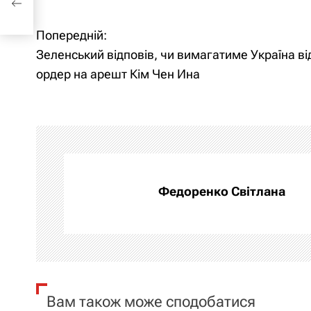
Попередній:
Н
Зеленський відповів, чи вимагатиме Україна в
а
ордер на арешт Кім Чен Ина
в
і
г
а
Федоренко Світлана
ц
і
я
Вам також може сподобатися
з