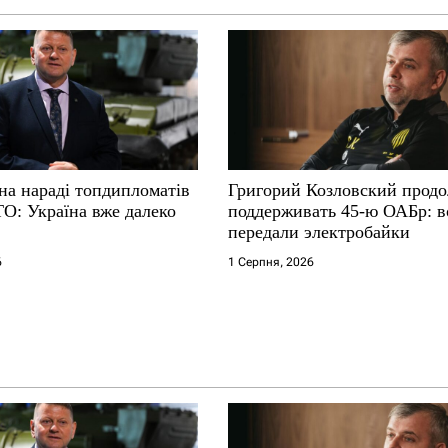
на нараді топдипломатів
Григорий Козловский прод
ТО: Україна вже далеко
поддерживать 45-ю ОАБр: 
передали электробайки
6
1 Серпня, 2026