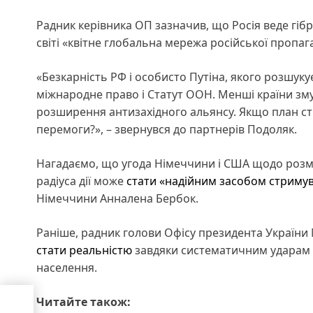
Радник керівника ОП зазначив, що Росія веде гібр
світі «квітне глобальна мережа російської пропаг
«Безкарність РФ і особисто Путіна, якого розшу
міжнародне право і Статут ООН. Менші країни зму
розширення антизахідного альянсу. Якщо план с
перемоги?», – звернувся до партнерів Подоляк.
Нагадаємо, що угода Німеччини і США щодо розм
радіуса дії може
стати «надійним засобом стримув
Німеччини Анналена Бербок.
Раніше, радник голови Офісу президента України
стати реальністю
завдяки систематичним ударам п
населення.
тиме
Читайте також:
т