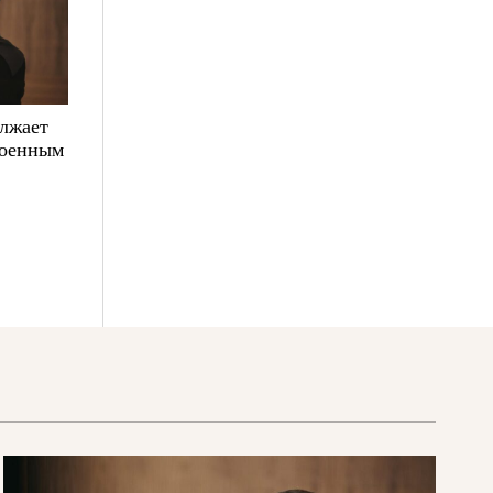
олжает
военным