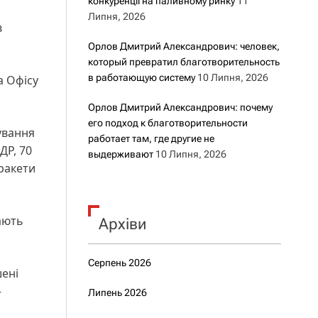
конкуренції на паливному ринку
11
Липня, 2026
в
Орлов Дмитрий Александрович: человек,
который превратил благотворительность
в работающую систему
10 Липня, 2026
а Офісу
Орлов Дмитрий Александрович: почему
его подход к благотворительности
ування
работает там, где другие не
ДР, 70
выдерживают
10 Липня, 2026
 ракети
ають
Архіви
Серпень 2026
шені
–
Липень 2026