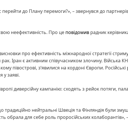
 перейти до Плану перемоги?», – звернувся до партнері
 свою неефективність. Про це
повідомив
радник керівник
 висновки про ефективність міжнародної стратегії стрим
рак. Іран є активним співучасником злочину. Війська КН
кому півострові, з’явилися на кордоні Європи. Російські
 у заяві.
вропі диверсійну кампанію: сходять з рейок потяги, пал
що традиційно нейтральні Швеція та Фінляндія були зму
сть обрала для себе роль проросійських колаборантів», 