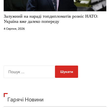
Залужний на нараді топдипломатів розніс НАТО:
Україна вже далеко попереду
4 Серпня, 2026
П
о
ш
у
к
Гарячі Новини
: