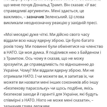
що мене почув Дональд Трамп. Він сказав: «У вас
справедливі аргументи». Мені здається, це
важливо», –
зазначив
Зеленський. Ці слова
викликали неоднозначну реакцію у західній пресі.
«Мої меседжі дуже чіткі. Ми дійсно свого часу
віддали всю нашу ядерну зброю. Це було багато
років тому. Ми повинні були обмінятися на членство
в НАТО. Це моя думка. Я поділився нею з Байденом і
з Трампом. Ось чому я сказав, що не можу
зрозуміти, де справедливість по відношенню до
України. Чому? Ми віддали ядерну зброю. Ми не
отримали НАТО. І чи можете ви, я запитав їх, чи
можете ви назвати мені інших союзників або іншу
«безпекову парасольку» чи щось подібне, якісь
безпекові заходи й гарантії для України, які будуть
співмірні з НАТО. Ніхто не може мені сказати», –
зазначив глава держави.