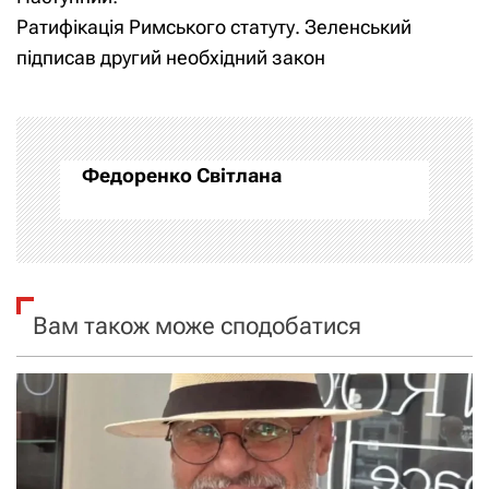
в
Ратифікація Римського статуту. Зеленський
і
підписав другий необхідний закон
г
а
Федоренко Світлана
ц
і
я
Вам також може сподобатися
з
а
п
и