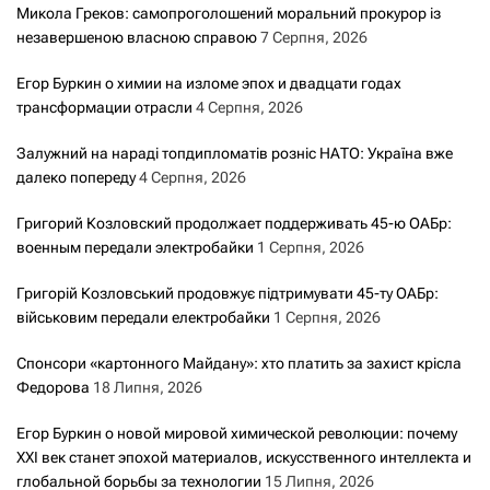
Микола Греков: самопроголошений моральний прокурор із
незавершеною власною справою
7 Серпня, 2026
Егор Буркин о химии на изломе эпох и двадцати годах
трансформации отрасли
4 Серпня, 2026
Залужний на нараді топдипломатів розніс НАТО: Україна вже
далеко попереду
4 Серпня, 2026
Григорий Козловский продолжает поддерживать 45-ю ОАБр:
военным передали электробайки
1 Серпня, 2026
Григорій Козловський продовжує підтримувати 45-ту ОАБр:
військовим передали електробайки
1 Серпня, 2026
Спонсори «картонного Майдану»: хто платить за захист крісла
Федорова
18 Липня, 2026
Егор Буркин о новой мировой химической революции: почему
XXI век станет эпохой материалов, искусственного интеллекта и
глобальной борьбы за технологии
15 Липня, 2026