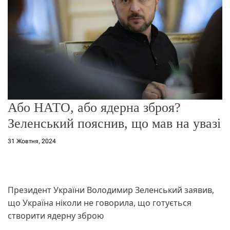
о
р
е
ж
и
м
у
Або НАТО, або ядерна зброя?
Зеленський пояснив, що мав на увазі
31 Жовтня, 2024
Президент України Володимир Зеленський заявив,
що Україна ніколи не говорила, що готується
створити ядерну зброю