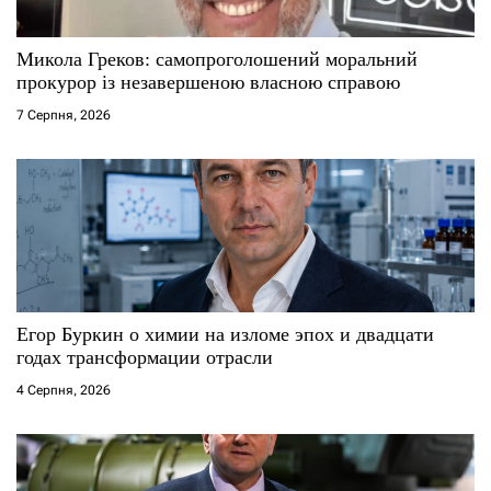
с
Микола Греков: самопроголошений моральний
і
прокурор із незавершеною власною справою
7 Серпня, 2026
в
Егор Буркин о химии на изломе эпох и двадцати
годах трансформации отрасли
4 Серпня, 2026