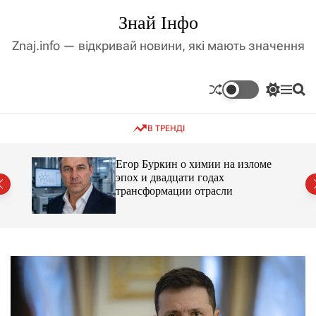
П
Знай Інфо
е
р
Znaj.info — відкривай новини, які мають значення
е
й
т
П
М
П
и
е
е
о
д
р
н
ш
В ТРЕНДІ
е
ю
у
о
м
к
в
и
м
Егор Буркин о химии на изломе
к
ий
эпох и двадцати годах
і
а
трансформации отрасли
ч
с
к
т
о
у
л
ь
о
р
о
в
о
г