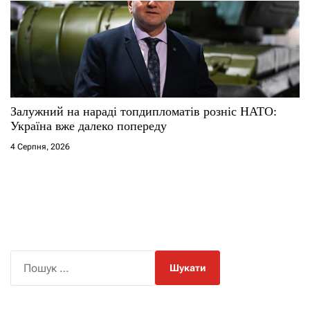
Залужний на нараді топдипломатів розніс НАТО:
Україна вже далеко попереду
4 Серпня, 2026
П
о
ш