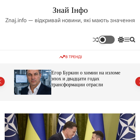
П
Знай Інфо
е
р
Znaj.info — відкривай новини, які мають значення
е
й
т
П
М
П
и
е
е
о
д
р
н
ш
В ТРЕНДІ
е
ю
у
о
м
к
в
и
м
Егор Буркин о химии на изломе
к
ий
эпох и двадцати годах
і
а
трансформации отрасли
ч
с
к
т
о
у
л
ь
о
р
о
в
о
г