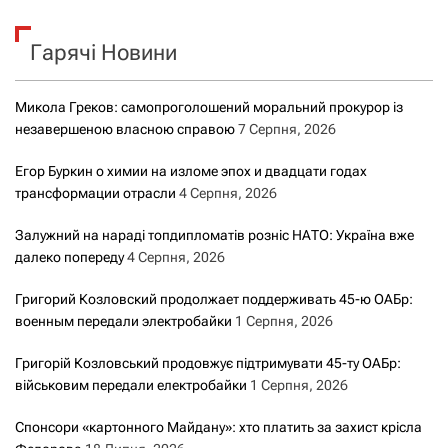
у
к
Гарячі Новини
:
Микола Греков: самопроголошений моральний прокурор із
незавершеною власною справою
7 Серпня, 2026
Егор Буркин о химии на изломе эпох и двадцати годах
трансформации отрасли
4 Серпня, 2026
Залужний на нараді топдипломатів розніс НАТО: Україна вже
далеко попереду
4 Серпня, 2026
Григорий Козловский продолжает поддерживать 45-ю ОАБр:
военным передали электробайки
1 Серпня, 2026
Григорій Козловський продовжує підтримувати 45-ту ОАБр:
військовим передали електробайки
1 Серпня, 2026
Спонсори «картонного Майдану»: хто платить за захист крісла