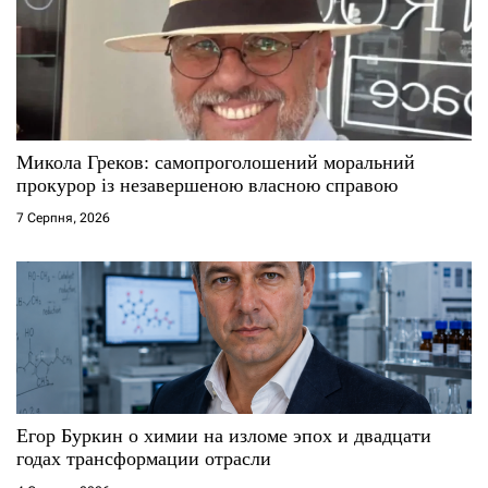
а
п
и
с
Микола Греков: самопроголошений моральний
прокурор із незавершеною власною справою
і
7 Серпня, 2026
в
Егор Буркин о химии на изломе эпох и двадцати
годах трансформации отрасли