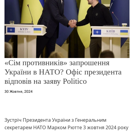
о
р
е
ж
и
м
у
«Сім противників» запрошення
України в НАТО? Офіс президента
відповів на заяву Politico
30 Жовтня, 2024
Зустріч Президента України з Генеральним
секретарем НАТО Марком Рютте 3 жовтня 2024 року