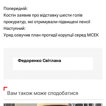
Попередній:
Н
Костін заявив про відставку шести голів
а
прокуратур, які отримували підвищені пенсії
Наступний:
в
Уряд озвучив план протидії корупції серед МСЕК
і
г
а
Федоренко Світлана
ц
і
я
Вам також може сподобатися
з