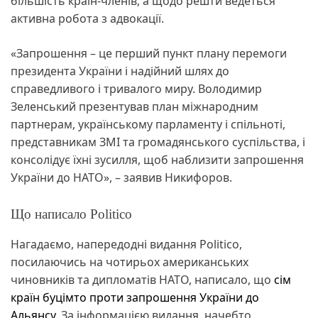
більшість країн-членів, а щодо решти ведеться
активна робота з адвокації.
«Запрошення – це перший пункт плану перемоги
президента України і надійний шлях до
справедливого і тривалого миру. Володимир
Зеленський презентував план міжнародним
партнерам, українському парламенту і спільноті,
представникам ЗМІ та громадянського суспільства, і
консолідує їхні зусилля, щоб наблизити запрошення
України до НАТО», – заявив Никифоров.
Що написало Politico
Нагадаємо, напередодні видання Politico,
посилаючись на чотирьох американських
чиновників та дипломатів НАТО, написало, що
сім
країн буцімто проти запрошення України до
Альянсу
. За інформацією видання, начебто