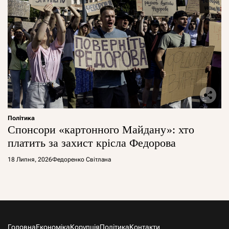
Політика
Спонсори «картонного Майдану»: хто
платить за захист крісла Федорова
18 Липня, 2026
Федоренко Світлана
Головна
Економіка
Корупція
Політика
Контакти